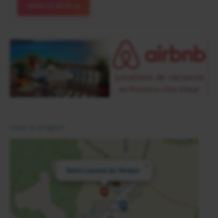
VOIR LE SITE
View in English
×
Saint Laurent du Verdon