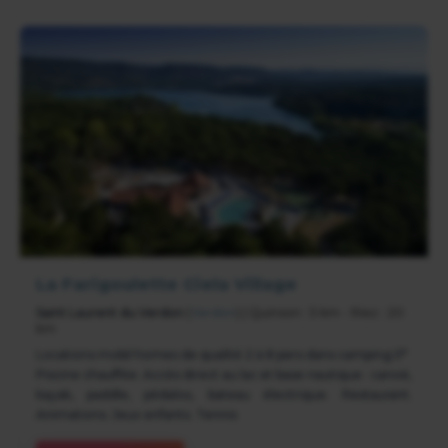
La Farigoulette Ciela Village
Saint Laurent du Verdon
(
Verdon
) | Quinson : 5 km - Riez : 20
km
Locations mobil homes de qualité 2 à 8 pers dans camping 5*
Piscine chauffée. Accès direct au lac et base nautique : canoë,
kayak, paddle, pédalos, bateau électrique. Restaurant.
Animations. Jeux enfants. Tennis