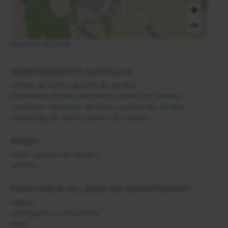
+
−
Agrandir la carte
HÉBERGEMENTS SUR PLACE:
Hôtels de Saint Laurent du Verdon
Chambres d'hôtes de Saint Laurent du Verdon
Locations vacances de Saint Laurent du Verdon
Campings de Saint Laurent du Verdon
INFOS:
Saint Laurent du Verdon
Verdon
PRINCIPAUX VILLAGES DU DÉPARTEMENT:
Aiglun
Allemagne en Provence
Allos