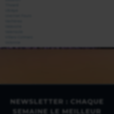
Thoard
Ubraye
Uvernet Fours
Vachères
Valavoire
Valensole
Villars-Colmars
Volonne
NEWSLETTER : CHAQUE
SEMAINE LE MEILLEUR