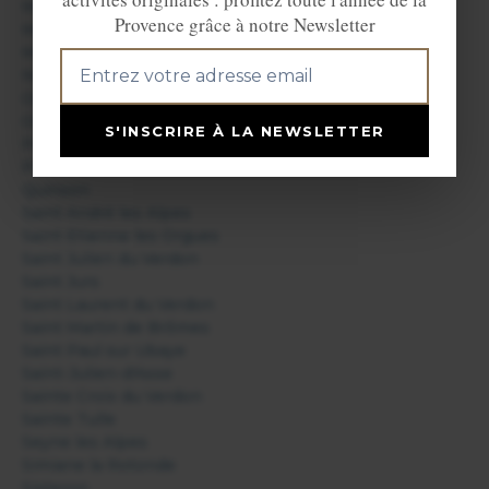
Méolans Revel
Provence grâce à notre Newsletter
Montfort
Moustiers Sainte Marie
Niozelles
Oppedette
Oraison
S'INSCRIRE À LA NEWSLETTER
Peyruis
Pierrerue
Quinson
Saint André les Alpes
Saint Etienne les Orgues
Saint Julien du Verdon
Saint Jurs
Saint Laurent du Verdon
Saint Martin de Brômes
Saint Paul sur Ubaye
Saint-Julien-d'Asse
Sainte Croix du Verdon
Sainte Tulle
Seyne les Alpes
Simiane la Rotonde
Sisteron