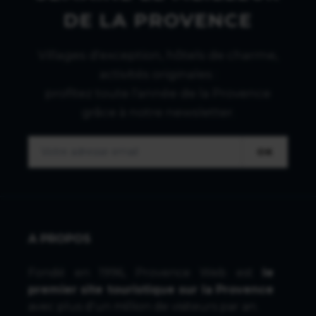
DE LA PROVENCE
Villages d'exception, hôtels de charme,
activités originales :
profitez toute l'année de la Provence
grâce à notre newsletter.
OK
A PROPOS
Fondé en 1996, Provence Web est
le
premier site touristique sur la Provence
avec plus d'un million de visiteurs par an.