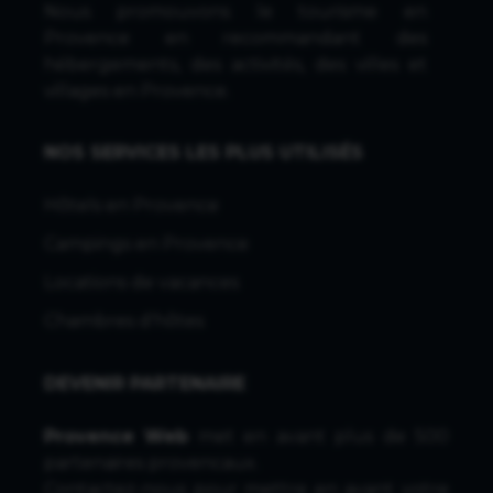
Nous promouvons le tourisme en
Provence en recommandant des
hébergements, des activités, des villes et
villages en Provence.
NOS SERVICES LES PLUS UTILISÉS
Hôtels en Provence
Campings en Provence
Locations de vacances
Chambres d'hôtes
DEVENIR PARTENAIRE
Provence Web
met en avant plus de 500
partenaires provencaux.
Contactez-nous
pour mettre en avant votre