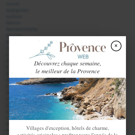
Annot
Aubignosc
Authon
Banon
Barcelonnette
Beynes
Bras d'Asse
×
Castellane
Colmars les Alpes
Digne les Bains
Découvrez chaque semaine,
Entrevaux
le meilleur de la Provence
Esparron de Verdon
Forcalquier
Gréoux les Bains
Jausiers
La Condamine Châtelard
La Garde
La Palud sur Verdon
Le Haut Vernet
Mane
Villages d'exception, hôtels de charme,
Manosque
activités originales : profitez toute l'année de la