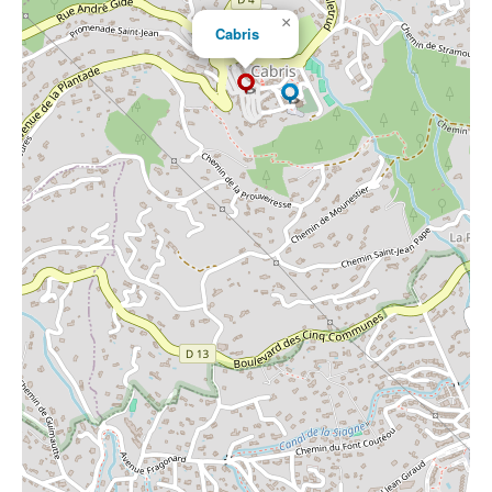
×
Cabris