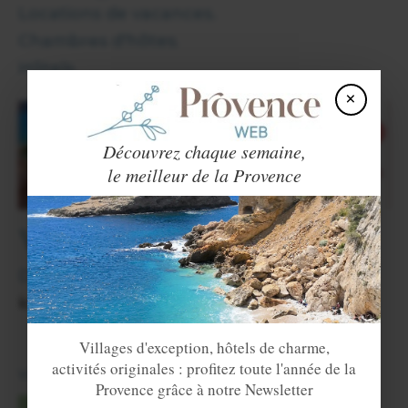
Locations de vacances.
Chambres d'hôtes.
Hôtels.
×
Découvrez chaque semaine,
le meilleur de la Provence
Villes et Villages voisins
Drap
(1 km),
Contes
(9 km) et
Peillon
(10
km).
Villages d'exception, hôtels de charme,
activités originales : profitez toute l'année de la
View in English
Provence grâce à notre Newsletter