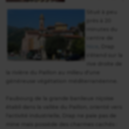
Situé à peu
près à 20
minutes du
centre de
Nice
, Drap
s'étend sur la
rive droite de
la rivière du Paillon au milieu d'une
généreuse végétation méditerranéenne.
Faubourg de la grande banlieue niçoise
établi dans la vallée du Paillon, orienté vers
l'activité industrielle, Drap ne paie pas de
mine mais possède des charmes cachés :