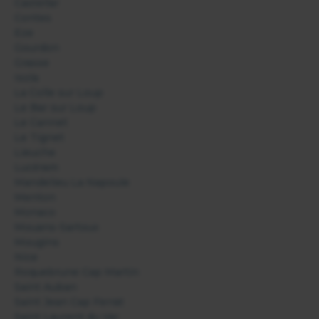
Castellar
Contes
Eze
Gourdon
Grasse
Isola
La Colle sur Loup
Le Bar sur Loup
Le Cannet
Le Tignet
Lieuche
Lucéram
Mandelieu La Napoule
Menton
Monaco
Mouans-Sartoux
Mougins
Nice
Roquebrune Cap Martin
Saint Auban
Saint Jean Cap Ferrat
Saint Laurent du Var