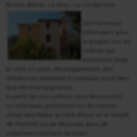
Bottin, Blavet, Le Grec, La Condamine...
Ces hameaux
s'étendent pour
la plupart sur les
collines qui
entourent Drap
et sont en plein développement, (les
résidences poussent ici presque aussi bien
que les champignons!).
A partir de ces collines, vous découvrirez
un très beau panorama sur les hautes
cimes des Alpes, la Côte d'Azur et le massif
de l'Estérel qui se découpe dans de
superbes couchers de soleil.