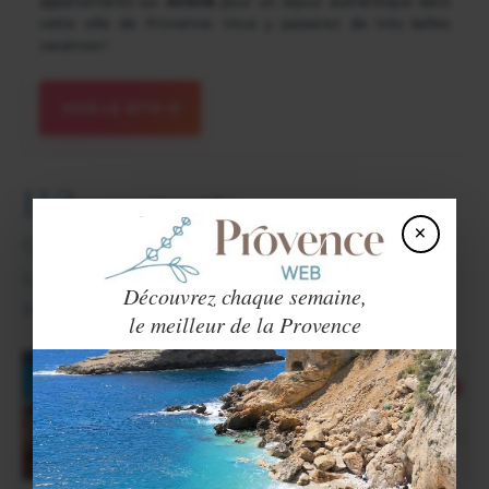
appartements sur
Airbnb
pour un séjour authentique dans
cette ville de Provence. Vous y passerez de très belles
vacances !
VOIR LE SITE
Hébergements
×
Chambres d'hôtes.
Locations de vacances.
Découvrez chaque semaine,
Hôtels.
le meilleur de la Provence