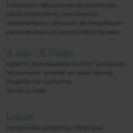
A l'occasion des journées brocantes (en
Mai et Septembre), vous pourrez
certainement y retrouver de magnifiques
paires de draps anciens brodés à la main.
A voir / A Visiter
Eglise St Jean Baptiste du XVIII° (restaurée
récemment : mobilier et toiles 18ème).
Chapelle Ste Catherine.
Moulin à huile.
Loisirs
Randonnées pédestres. Pétanque.