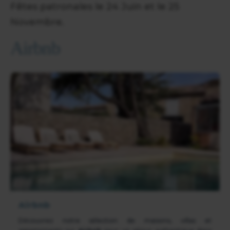
Fêtes patronales le 24 Juin et le 25
Novembre.
Airbnb
Airbnb
Découvrez notre sélection de maisons, villas et