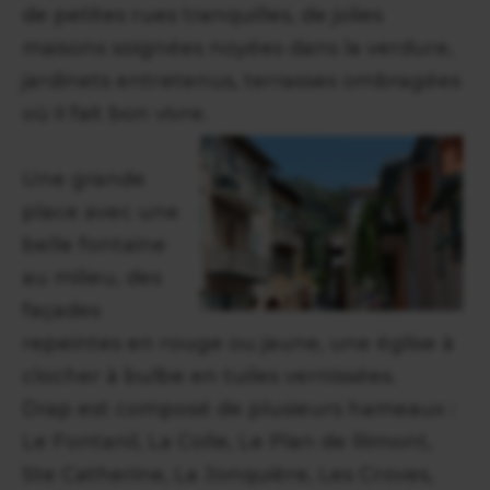
de petites rues tranquilles, de jolies
maisons soignées noyées dans la verdure,
jardinets entretenus, terrasses ombragées
où il fait bon vivre.
Une grande
place avec une
belle fontaine
au milieu, des
façades
repeintes en rouge ou jaune, une église à
clocher à bulbe en tuiles vernissées.
Drap est composé de plusieurs hameaux :
Le Fontanil, La Colle, Le Plan de Rimont,
Ste Catherine, La Jonquière, Les Croves,