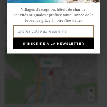
Villes et Villages voisins
Villages d'exception, hôtels de charme,
activités originales : profitez toute l'année de la
Cantaron
(2 km),
La Trinité
(3 km),
Contes
Provence grâce à notre Newsletter
(9 km) et
Nice
(10 km).
View in English
S'INSCRIRE À LA NEWSLETTER
×
Drap
+
−
Agrandir la carte