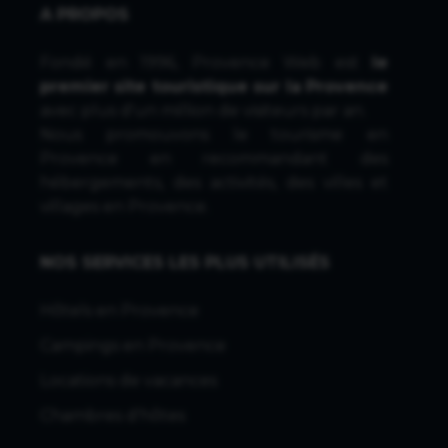
A PROPOS
Fondé en 1996, Provence Web est
le
premier site touristique sur la Provence
avec plus d'un million de visiteurs par an.
Nous promouvons le tourisme en
Provence en recommandant des
hébergements, des activités, des villes et
villages en Provence.
NOS SERVICES LES PLUS UTILISÉS
Hôtels en Provence
Campings en Provence
Locations de vacances
Chambres d'hôtes