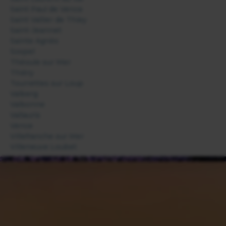
Saint Paul de Vence
Saint Vallier de Thiey
Saint-Jeannet
Sainte Agnès
Sospel
Théoule sur Mer
Thiéry
Tourrettes sur Loup
Valberg
Valbonne
Vallauris
Vence
Villefranche sur Mer
Villeneuve Loubet