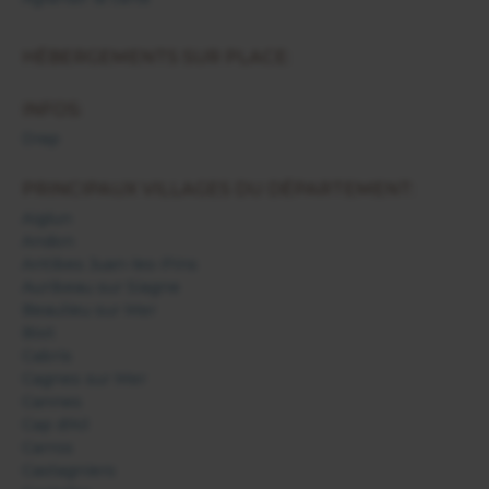
HÉBERGEMENTS SUR PLACE:
INFOS:
Drap
PRINCIPAUX VILLAGES DU DÉPARTEMENT:
Aiglun
Andon
Antibes Juan-les-Pins
Auribeau sur Siagne
Beaulieu sur Mer
Biot
Cabris
Cagnes sur Mer
Cannes
Cap d'Ail
Carros
Castagniers