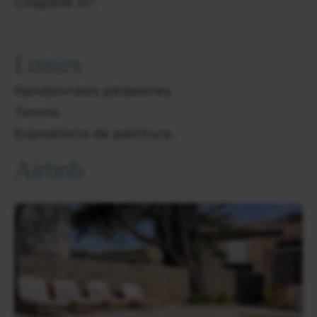
Chapelle XI°.
Loisirs
Randonnées pédestres.
Tennis.
Expositions de peinture.
Airbnb