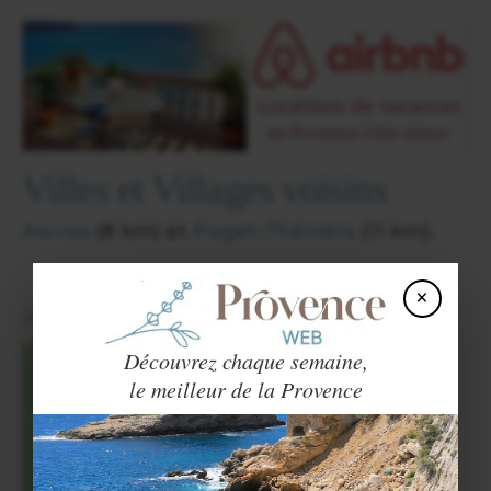
Villes et Villages voisins
Ascros
(8 km) et
Puget-Théniers
(11 km).
×
View in English
Découvrez chaque semaine,
le meilleur de la Provence
×
La Penne