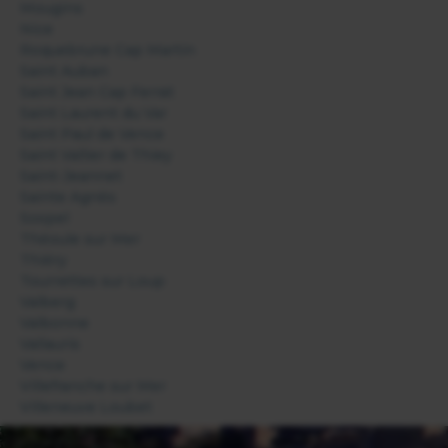
Mougins
Nice
Roquebrune Cap Martin
Saint Auban
Saint Jean Cap Ferrat
Saint Laurent du Var
Saint Paul de Vence
Saint Vallier de Thiey
Saint-Jeannet
Sainte Agnès
Sospel
Théoule sur Mer
Thiéry
Tourrettes sur Loup
Valberg
Valbonne
Vallauris
Vence
Villefranche sur Mer
Villeneuve Loubet