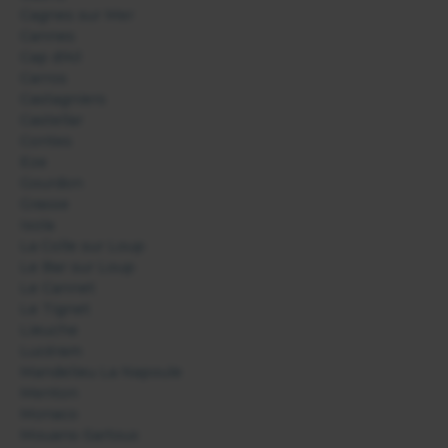
Cagnes sur Mer
Cannes
Cap d'Ail
Carros
Castagniers
Castellar
Contes
Eze
Gourdon
Grasse
Isola
La Colle sur Loup
Le Bar sur Loup
Le Cannet
Le Tignet
Lieuche
Lucéram
Mandelieu La Napoule
Menton
Monaco
Mouans-Sartoux