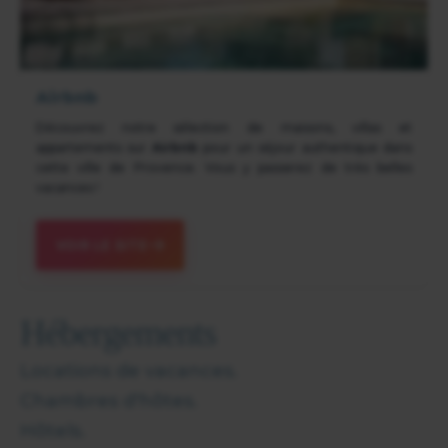
Airbnb
Découvrez notre sélection de maisons, villas et
appartements sur
Airbnb
pour un séjour authentique dans
cette ville de Provence. Vous y passerez de très belles
vacances !
VOIR LE SITE
Hébergements
Locations de vacances.
Chambres d'hôtes.
Hôtels.