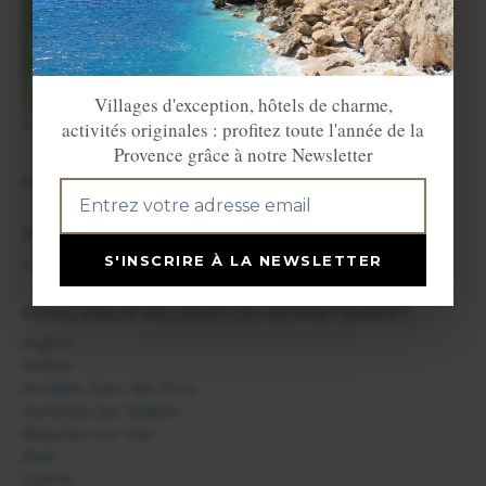
+
−
Villages d'exception, hôtels de charme,
Agrandir la carte
activités originales : profitez toute l'année de la
Provence grâce à notre Newsletter
HÉBERGEMENTS SUR PLACE:
INFOS:
S'INSCRIRE À LA NEWSLETTER
La Penne
PRINCIPAUX VILLAGES DU DÉPARTEMENT:
Aiglun
Andon
Antibes Juan-les-Pins
Auribeau sur Siagne
Beaulieu sur Mer
Biot
Cabris