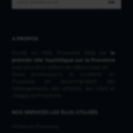
OK
A PROPOS
Fondé en 1996, Provence Web est
le
premier site touristique sur la Provence
avec plus d'un million de visiteurs par an.
Nous promouvons le tourisme en
Provence en recommandant des
hébergements, des activités, des villes et
villages en Provence.
NOS SERVICES LES PLUS UTILISÉS
Hôtels en Provence