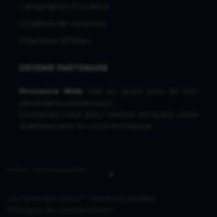
Campings en Provence
Locations de vacances
Chambres d'hôtes
DEVENIR PARTENAIRE
Provence Web
met en avant plus de 500
partenaires provencaux.
Contactez-nous
pour mettre en avant votre
établissement ou votre entreprise.
© 1996 - 2026 ProvenceWeb
Qui sommes-nous ?
Mentions légales
Politique de confidentialité