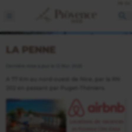
FR
EN
Ouvrir la barre de navigation
LA PENNE
Dernière mise à jour le 13 févr. 2025
A 77 Km au nord-ouest de Nice, par la RN
202 en passant par Puget-Théniers.