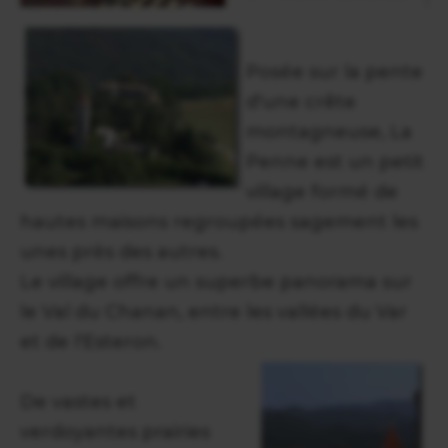
Posée sur la pente
d'une crête
montagneuse, La
Penne est un petit
village formé de
hautes maisons regroupées sagement les
unes près des autres.
Le village offre un superbe panorama sur
le Val du Chanan, entre les vallées du Var
et de l'Esteron.
De vastes et
verdoyantes prairies