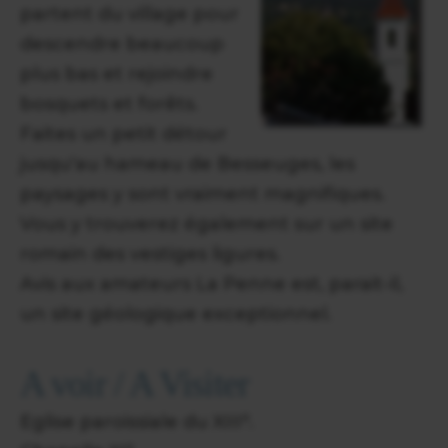
partent du village pour
descendre beaucoup
plus bas et rejoindre
bosquets et forêts.
Faites un petit détour
jusqu'au hameau de Besseuges, les
paysages y sont vraiment magnifiques.
Vous y trouverez également sur un site
romain des vestiges ligures.
Avis aux amateurs La Penne est, parait-il,
un site géologique exceptionnel.
A voir / A Visiter
Eglise paroissiale du XIII°.