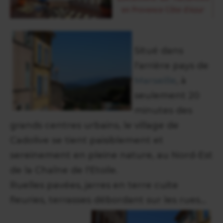
Situé dans
l'arrière pays de
Marseille
, à
seulement 20
minutes des
grands centres urbains, le village de
Cadolive se tient paisiblement et
sereinement en pleine nature, au Nord-Est
de la Chaîne de l'Etoile.
Ruelles pavées, jarres en terre cuite
fleuries, terrasses débordant sur les rues...