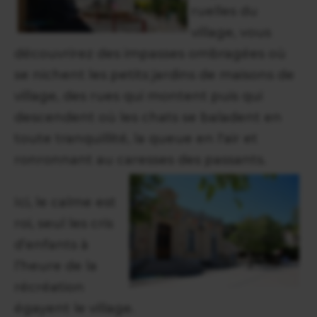
ruelles du
village, vous
découvrirez des impasses ombragées où
se nichent les petits jardins de maisons de
village, des rues qui montent puis qui
descendent où les chats se baladent en
toute tranquillité, la queue en l'air et
ronronnant au caresses des passants.
Ici, le calme est
roi, seul les cris
d’enfants à
l’heure de la
récréation
égayent le village.