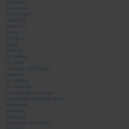
Eyragues
Fontvieille
Fos sur Mer
Gardanne
Gémenos
Grans
Graveson
Istres
Jouques
La Barben
La Ciotat
La Roque d'Anthéron
Lambesc
Le Paradou
Le Tholonet
Les Baux de Provence
Les Saintes Maries de la Mer
Marignane
Marseille
Martigues
Maussane les Alpilles