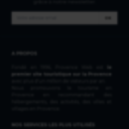
grâce à notre newsletter.
OK
A PROPOS
Fondé en 1996, Provence Web est
le
premier site touristique sur la Provence
avec plus d'un million de visiteurs par an.
Nous promouvons le tourisme en
Provence en recommandant des
hébergements, des activités, des villes et
villages en Provence.
NOS SERVICES LES PLUS UTILISÉS