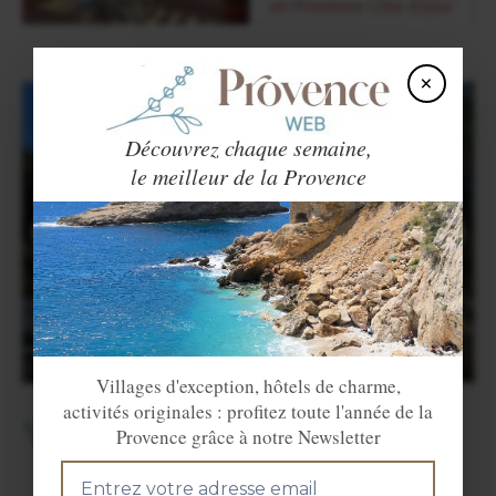
×
Découvrez chaque semaine,
le meilleur de la Provence
Villages d'exception, hôtels de charme,
activités originales : profitez toute l'année de la
Villes et Villages voisins
Provence grâce à notre Newsletter
SAINT SAVOURNIN
PEYPIN