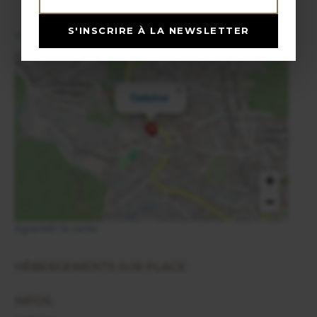
S'INSCRIRE À LA NEWSLETTER
View in English
×
Cadolive
+
−
Agrandir la carte
HÉBERGEMENTS SUR PLACE:
INFOS: