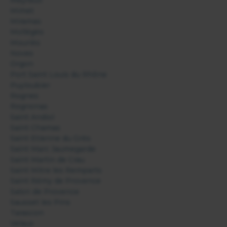
Meyreuil
Mimet
Miramas
Mollégès
Mouriès
Noves
Orgon
Port Saint Louis du Rhône
Puyloubier
Rognes
Rognonas
Saint Andiol
Saint Chamas
Saint Etienne du Grès
Saint Marc Jaumegarde
Saint Martin de Crau
Saint Mitre les Remparts
Saint Rémy de Provence
Salon de Provence
Sausset les Pins
Tarascon
Velaux