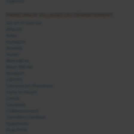
Cadolive
PRINCIPAUX VILLAGES DU DÉPARTEMENT:
Aix en Provence
Allauch
Arles
Aubagne
Aureille
Auriol
Belcodène
Bouc Bel Air
Boulbon
Cabriès
Carnoux en Provence
Carry le Rouet
Cassis
Ceyreste
Châteaurenard
Cornillon-Confoux
Eygalières
Eyguières