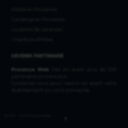
Hôtels en Provence
Campings en Provence
Locations de vacances
Chambres d'hôtes
DEVENIR PARTENAIRE
Provence Web
met en avant plus de 500
partenaires provencaux.
Contactez-nous
pour mettre en avant votre
établissement ou votre entreprise.
© 1996 - 2026 ProvenceWeb