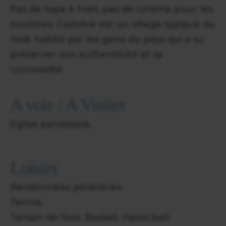
Pas de tape à l'oeil, pas de cinéma pour les
touristes, Cadolive est un village typique du
midi, habité par les gens du pays qui a su
préserver son authenticité et sa
convivialité
A voir / A Visiter
Eglise paroissiale.
Loisirs
Randonnées pédestres.
Tennis.
Terrain de foot. Basket. Hand-ball.