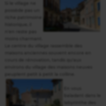
Si le village ne
possède pas un
riche patrimoine
historique, il
n’en reste pas
moins charmant.
Le centre du village rassemble des
maisons anciennes souvent encore en
cours de rénovation, tandis qu'aux
environs du village des maisons neuves
peuplent petit à petit la colline.
En vous
baladant dans le
labyrinthe des