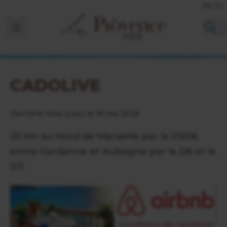
FR
EN
Ouvrir la barre de navigation
CADOLIVE
Dernière mise à jour le 18 mai 2026
25 km au Nord de Marseille par la D908,
entre Gardanne et Aubagne par la D8 et la
D7.