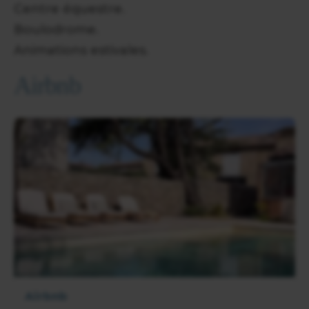
Centre équestre.
Boulodrome.
Animations estivales.
Airbnb
Airbnb