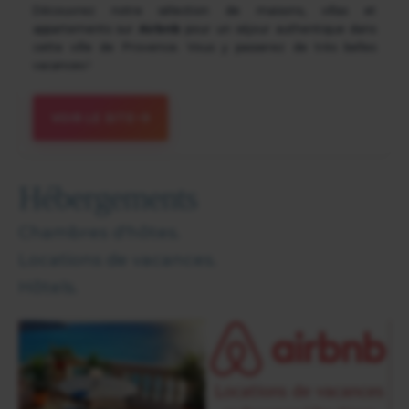
Découvrez notre sélection de maisons, villas et
appartements sur
Airbnb
pour un séjour authentique dans
cette ville de Provence. Vous y passerez de très belles
vacances !
VOIR LE SITE
Hébergements
Chambres d'hôtes.
Locations de vacances.
Hôtels.