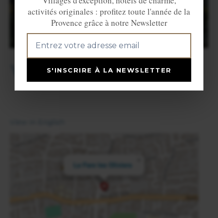
Villages d'exception, hôtels de charme,
activités originales : profitez toute l'année de la
Provence grâce à notre Newsletter
Villes et Villages voisins
S'INSCRIRE À LA NEWSLETTER
COUDOUX
LANÇON PROVENCE
View in English
×
La Fare les Oliviers