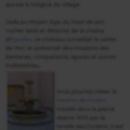
qui est à l'origine du village.
Jadis au Moyen Age, du haut de son
rocher isolé et détaché de la chaîne
d'
Eguilles
, ce château surveillait la vallée
de l'Arc et prévenait des invasions des
barbares, conquérants, ligures et autres
indésirables...
Vous pourrez visiter le
Pavillon de Forbin
installé dans la plaine
depuis 1670 par la
famille des Forbins. Il est