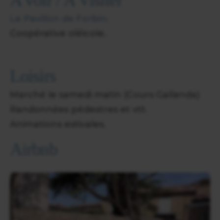
Le Pavillon de Forbin
.
Coopérative oléicole.
Loisirs
Marché le samedi matin (Cours Gallanda)
Randonnées pédestres et vtt.
Animations estivales.
Airbnb