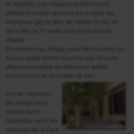
et bientôt une maisons entièrement
dédiée à l'olivier (encore en projet). Ne
manquez pas la fête de l'olivier et du vin
qui a lieu le 2° week end d'Octobre au
village.
En arrivant au village, vous découvrirez un
bourg assez animé traversé par la route
départementale ou alternent petits
commerces et terrasses de bar.
Sur les hauteurs
du village vous
trouverez le
Castellas, ruine du
castrum de la Fare,