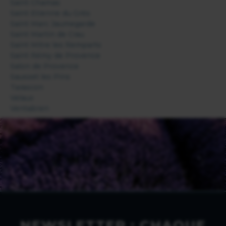
Saint Chamas
Saint Etienne du Grès
Saint Marc Jaumegarde
Saint Martin de Crau
Saint Mitre les Remparts
Saint Rémy de Provence
Salon de Provence
Sausset les Pins
Tarascon
Velaux
Ventabren
NEWSLETTER : CHAQUE