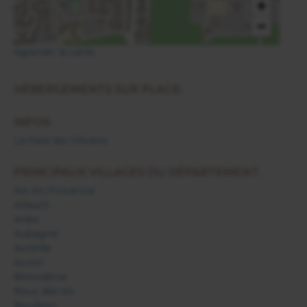
+
−
Agrandir la carte
HÉBERGEMENTS SUR PLACE:
INFOS:
La Fare les Oliviers
PRINCIPAUX VILLAGES DU DÉPARTEMENT:
Aix en Provence
Allauch
Arles
Aubagne
Aureille
Auriol
Belcodène
Bouc Bel Air
Boulbon