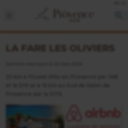
FR
EN
Ouvrir la barre de navigation
LA FARE LES OLIVIERS
Dernière mise à jour le 23 mars 2026
23 km à l'Ouest d'Aix en Provence par l'A8
et la D10 at à 15 km au Sud de Salon de
Provence par la D113.