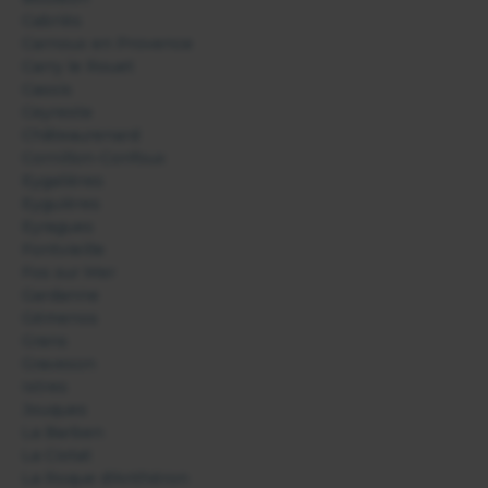
Cabriès
Carnoux en Provence
Carry le Rouet
Cassis
Ceyreste
Châteaurenard
Cornillon-Confoux
Eygalières
Eyguières
Eyragues
Fontvieille
Fos sur Mer
Gardanne
Gémenos
Grans
Graveson
Istres
Jouques
La Barben
La Ciotat
La Roque d'Anthéron