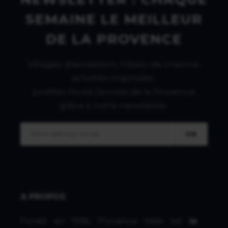
SEMAINE LE MEILLEUR
DE LA PROVENCE
Villages d'exception, hôtels de charme,
activités originales :
profitez toute l'année de la Provence
grâce à notre newsletter.
OK
A PROPOS
Fondé en 1996, Provence Web est
le