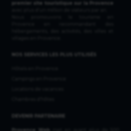
premier site touristique sur la Provence
avec plus d'un million de visiteurs par an.
Nous promouvons le tourisme en
Provence en recommandant des
hébergements, des activités, des villes et
villages en Provence.
NOS SERVICES LES PLUS UTILISÉS
Hôtels en Provence
Campings en Provence
Locations de vacances
Chambres d'hôtes
DEVENIR PARTENAIRE
Provence Web
met en avant plus de 500