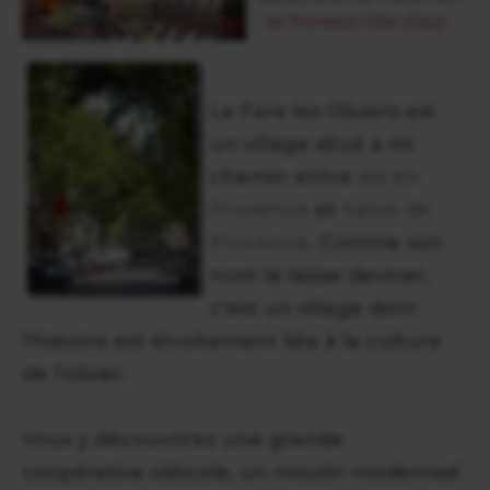
La Fare les Oliviers est
un village situé à mi
chemin entre
Aix en
Provence
et
Salon de
Provence
. Comme son
nom le laisse deviner,
c'est un village dont
l'histoire est étroitement liée à la culture
de l'olivier.
Vous y découvrirez une grande
coopérative oléicole, un moulin modernisé