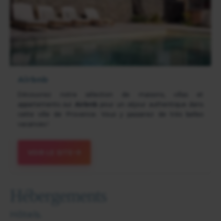
Airbnb
Découvrez notre sélection de maisons, villas et
appartements sur
Airbnb
pour un séjour authentique dans
cette ville de Provence. Vous y passerez de très belles
vacances !
VOIR LE SITE
Hébergements
Hôtels.