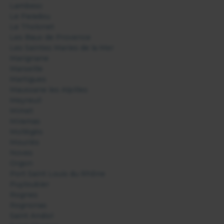
Lambesc
Le Paradou
Le Tholonet
Les Baux de Provence
Les Saintes Maries de la Mer
Marignane
Marseille
Martigues
Maussane les Alpilles
Meyreuil
Mimet
Miramas
Mollégès
Mouriès
Noves
Orgon
Port Saint Louis du Rhône
Puyloubier
Rognes
Rognonas
Saint Andiol