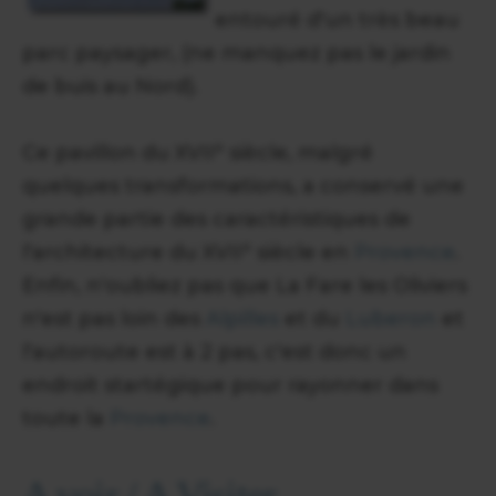
entouré d'un très beau
parc paysager, (ne manquez pas le jardin
de buis au Nord).
Ce pavillon du XVII° siècle, malgré
quelques transformations, a conservé une
grande partie des caractéristiques de
l'architecture du XVII° siècle en
Provence
.
Enfin, n'oubliez pas que La Fare les Oliviers
n'est pas loin des
Alpilles
et du
Luberon
et
l'autoroute est à 2 pas, c'est donc un
endroit startégique pour rayonner dans
toute la
Provence
.
A voir / A Visiter