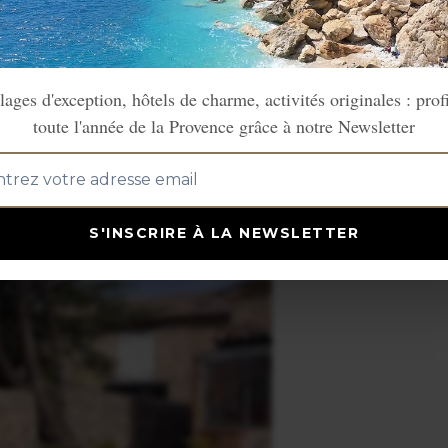
Cyclo tourisme.
lages d'exception, hôtels de charme, activités originales : prof
Ouvèze.
toute l'année de la Provence grâce à notre Newsletter
oile.
S'INSCRIRE À LA NEWSLETTER