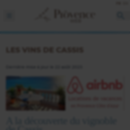
FR
EN
Ouvrir la barre de navigation
LES VINS DE CASSIS
Dernière mise à jour le 22 août 2023
A la découverte du vignoble
de Cassis