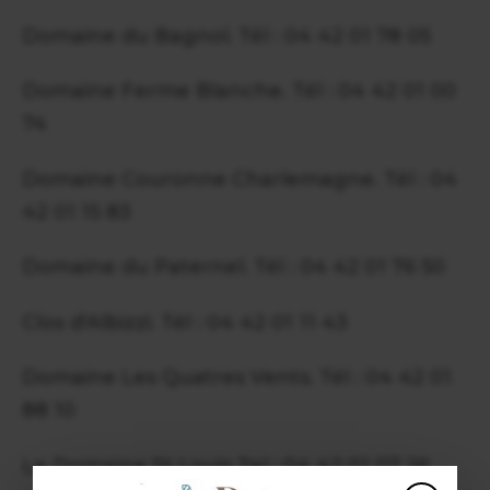
Domaine du Bagnol. Tél : 04 42 01 78 05
Domaine Ferme Blanche. Tél : 04 42 01 00
74
Domaine Couronne Charlemagne. Tél : 04
42 01 15 83
Domaine du Paternel. Tél : 04 42 01 76 50
Clos d'Albizzi. Tél : 04 42 01 11 43
Domaine Les Quatres Vents. Tél : 04 42 01
88 10
Le Domaine St Louis Tel : 04 42 01 07 26