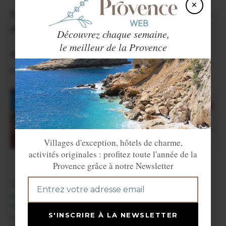
×
Syndicat des Vignerons de Cassis. Château
de Fontcreuse.
Découvrez chaque semaine,
le meilleur de la Provence
Plus d’information sur notre page
consacrée à
la ville de Cassis
Villages d'exception, hôtels de charme,
activités originales : profitez toute l'année de la
Provence grâce à notre Newsletter
TROUVER UN HÉBERGEMENT
Hôtels en Provence
Camping en Provence
S'INSCRIRE À LA NEWSLETTER
Locations de vacances en Provence