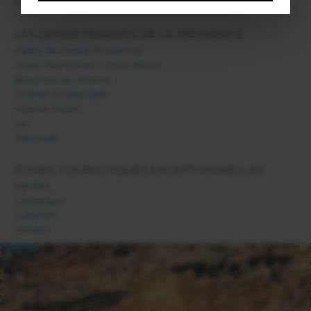
Chambres d'hôtes en Provence
LES DÉPARTEMENTS DE LA PROVENCE
Alpes de Haute Provence
Alpes Maritimes / Côte d'Azur
Bouches du Rhône
Drôme Provençale
Hautes Alpes
Var
Vaucluse
ZONES TOURISTIQUES EXCEPTIONNELLES
Alpilles
Camargue
Luberon
Verdon