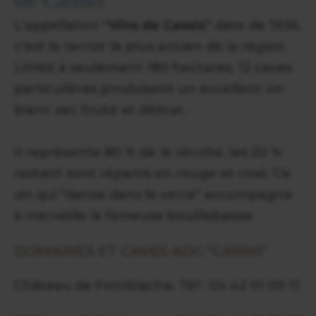
L'appellation
"Vins de Cassis"
date de 1936,
c'est le terroir le plus ancien de la région.
Limité à seulement 180 hectares, 12 caves
particulières produisent un excellent vin
blanc sec fruité et délicat.
Il représente 80 % de la récolte, les 20 %
restant sont répartis en rouge et rosé. Ce
vin qui "danse dans le verre" accompagne
à merveille la fameuse bouillabaisse.
DOMAINES ET CAVES AOC "CASSIS"
Château de Fontblache. Tél : 04 42 01 00 11