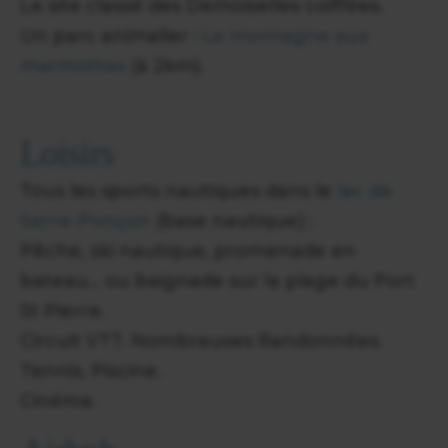
Le site classé des Demoiselles coiffées.
Un parc animalier :
La montagne aux
marmottes
(à 2km).
Loisirs
Tous les sports nautiques dans le
lac de
Serre-Ponçon
(base nautique) :
Pêche, ski nautique, promenade en
bateau... ou baignade sur la plage du Port
St Pierre.
Circuit VTT. Nombreuses Randonnées.
Tennis. Piscine.
Cinéma.