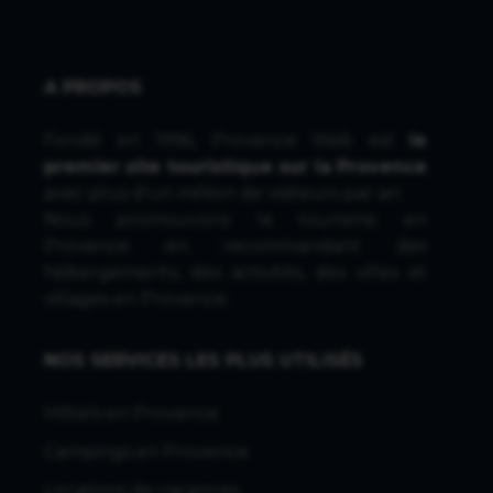
A PROPOS
Fondé en 1996, Provence Web est
le
premier site touristique sur la Provence
avec plus d'un million de visiteurs par an.
Nous promouvons le tourisme en
Provence en recommandant des
hébergements, des activités, des villes et
villages en Provence.
NOS SERVICES LES PLUS UTILISÉS
Hôtels en Provence
Campings en Provence
Locations de vacances