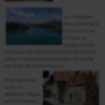
Au confluent
des vallées de la
Durance et de
l'Ubaye, le
village perché
du Sauze est célèbre pour son Belvédère
offrant un panorama à couper le souffle
sur le lac de Serre-Ponçon.
Mais Sauze est
aussi un
délicieux village
encore paysan,