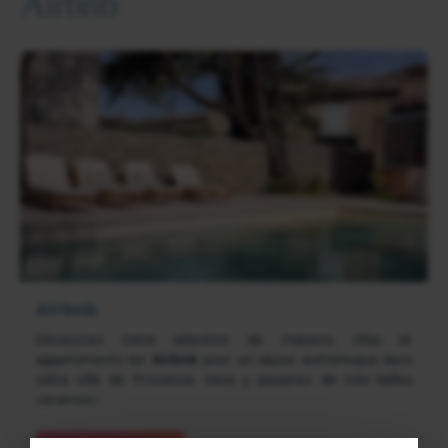
Airbnb
Airbnb
Découvrez notre sélection de maisons, villas et
appartements sur
Airbnb
pour un séjour authentique dans
cette ville de Provence. Vous y passerez de très belles
vacances !