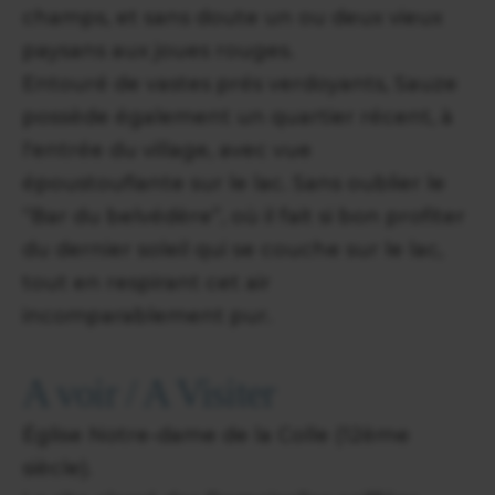
champs, et sans doute un ou deux vieux
paysans aux joues rouges.
Entouré de vastes prés verdoyants, Sauze
possède également un quartier récent, à
l'entrée du village, avec vue
époustouflante sur le lac. Sans oublier le
“Bar du belvédère”, où il fait si bon profiter
du dernier soleil qui se couche sur le lac,
tout en respirant cet air
incomparablement pur.
A voir / A Visiter
Église Notre-dame de la Colle (12ème
siècle).