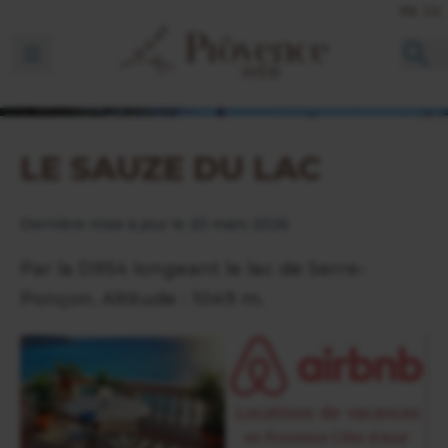
FR
EN
Ouvrir la barre de navigation
LE SAUZE DU LAC
Dernière mise à jour le 20 mars 2026
Par la D954 longeant le lac de Serre-
Ponçon. Altitude : 1049 m.