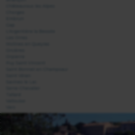
Châteauroux les Alpes
Chorges
Embrun
Gap
L'Argentière la Bessée
Les Orres
Molines en Queyras
Orcières
Orpierre
Puy Saint Vincent
Saint Bonnet en Champsaur
Saint Véran
Savines le Lac
Serre-Chevalier
Tallard
Vallouise
Vars