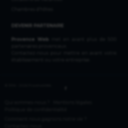
Chambres d'hôtes
DEVENIR PARTENAIRE
Provence Web
met en avant plus de 500
partenaires provencaux.
Contactez-nous
pour mettre en avant votre
établissement ou votre entreprise.
© 1996 - 2026 ProvenceWeb
Qui sommes-nous ?
Mentions légales
Politique de confidentialité
Comment nous gagnons notre vie ?
Contactez-nous