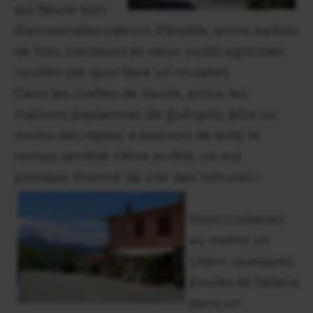
qui fleure bon
d'ancestrales odeurs d'étable, entre ballots
de foin, tracteurs et vieux outils agricoles
rouillés (de quoi faire un musée!).
Dans les ruelles de Sauze, entre les
maisons paysannes de guingois, plus ou
moins décrépies, à balcons de bois, le
temps semble s'être arrêté, on est
presque étonné de voir des voitures !
Vous croiserez
au moins un
chien, quelques
poules et faisans
dans un