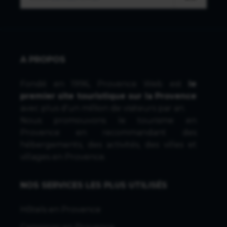
A PROPOS
Fondé en 1996, Provence Web est
le
premier site touristique sur la Provence
avec plus d'un million de visiteurs par an.
Nous promouvons le tourisme en
Provence en recommandant des
hébergements, des activités, des villes et
villages en Provence.
NOS SERVICES LES PLUS UTILISÉS
Hôtels en Provence