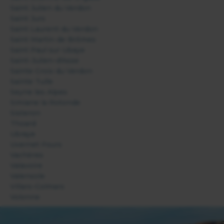
Saint Julien du Verdon
Saint Jurs
Saint Laurent du Verdon
Saint Martin de Brômes
Saint Paul sur Ubaye
Saint-Julien-d'Asse
Sainte Croix du Verdon
Sainte Tulle
Seyne les Alpes
Simiane la Rotonde
Sisteron
Thoard
Ubraye
Uvernet Fours
Vachères
Valavoire
Valensole
Villars-Colmars
Volonne