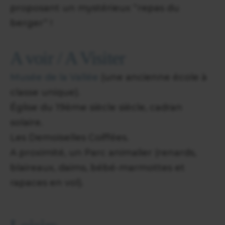
proposant un mystérieux “repas du
berger” !
A voir / A Visiter
Musée de la Vallée
(une ancienne école à
classe unique).
Église du 19ème siècle siècle, cadran
solaire.
Les Demoiselles Coiffées.
A proximité, un Parc animalier (renards,
blaireaux, daims, bébé-marmottes et
rapaces en vol).