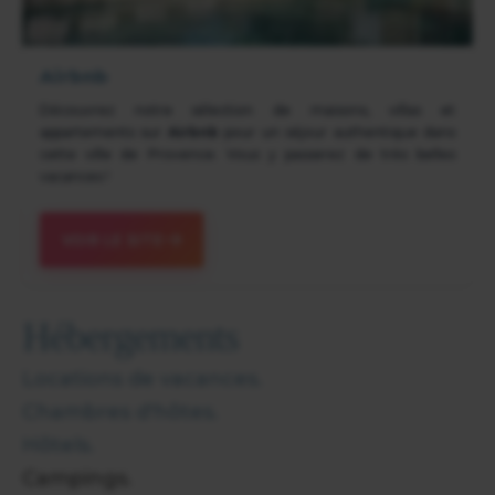
Airbnb
Découvrez notre sélection de maisons, villas et
appartements sur
Airbnb
pour un séjour authentique dans
cette ville de Provence. Vous y passerez de très belles
vacances !
VOIR LE SITE
Hébergements
Locations de vacances.
Chambres d'hôtes.
Hôtels.
Campings.