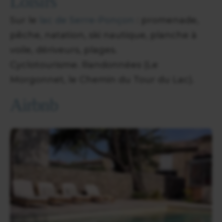
Loisirs
Sur le
lac de Serre-Ponçon
: promenade,
pêche, natation, ski nautique, planche à
voile, dériveurs, plages.
Cyclotourisme. Randonnées (Le
Morgonnet, le Chemin du Tour du Lac).
Airbnb