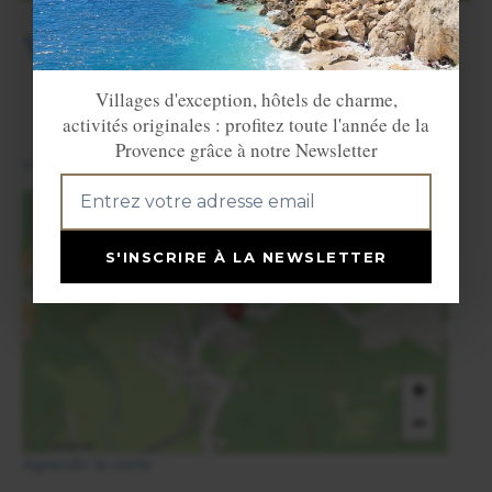
Villes et Villages voisins
LE SAUZE DU LAC
SAVINES LE LAC
Villages d'exception, hôtels de charme,
activités originales : profitez toute l'année de la
Provence grâce à notre Newsletter
View in English
×
S'INSCRIRE À LA NEWSLETTER
Pontis
+
−
Agrandir la carte