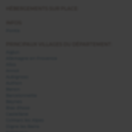
HÉBERGEMENTS SUR PLACE:
INFOS:
Pontis
PRINCIPAUX VILLAGES DU DÉPARTEMENT:
Aiglun
Allemagne en Provence
Allos
Annot
Aubignosc
Authon
Banon
Barcelonnette
Beynes
Bras d'Asse
Castellane
Colmars les Alpes
Digne les Bains