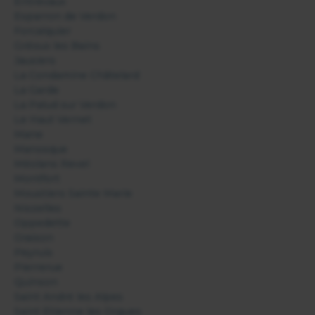
Entrevaux
Esparron de Verdon
Forcalquier
Gréoux les Bains
Jausiers
La Condamine Châtelard
La Garde
La Palud sur Verdon
Le Haut Vernet
Mane
Manosque
Méolans Revel
Montfort
Moustiers Sainte Marie
Niozelles
Oppedette
Oraison
Peyruis
Pierrerue
Quinson
Saint André les Alpes
Saint Etienne les Orgues