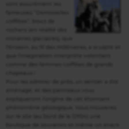
sont assurément les
fameuses “Demoiselles
coiffées”, blocs de
rochers (en réalité des
moraines glaciaires), que
l'érosion, au fil des millénaires, a sculpté et
que l'imagination interprète volontiers
comme des femmes coiffées de grands
chapeaux !
Pour les admirer de près, un sentier a été
aménagé, et des panneaux vous
expliqueront l'origine de cet étonnant
phénomène géologique. Vous trouverez
sur le site (au bord de la D954) une
boutique de souvenirs et même un snack