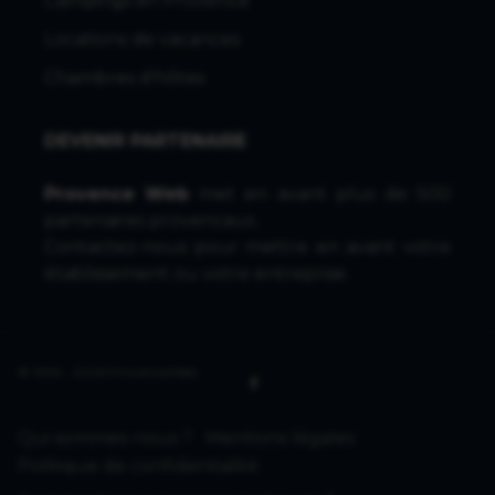
Campings en Provence
Locations de vacances
Chambres d'hôtes
DEVENIR PARTENAIRE
Provence Web
met en avant plus de 500
partenaires provencaux.
Contactez-nous
pour mettre en avant votre
établissement ou votre entreprise.
© 1996 - 2026 ProvenceWeb
Qui sommes-nous ?
Mentions légales
Politique de confidentialité