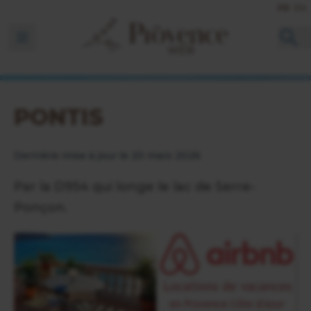
FR
EN
Ouvrir la barre de navigation
PONTIS
Dernière mise à jour le 20 mars 2026
Par la D954 qui longe le lac de Serre-
Ponçon.