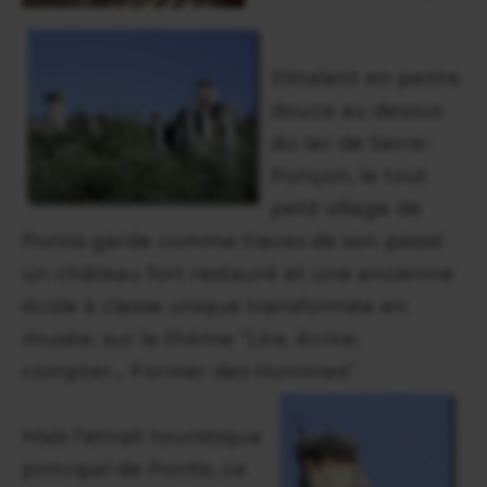
S'étalant en pente
douce au dessus
du lac de Serre-
Ponçon, le tout
petit village de
Pontis garde comme traces de son passé
un château fort restauré et une ancienne
école à classe unique transformée en
musée, sur le thème “Lire, écrire,
compter... Former des Hommes”.
Mais l'attrait touristique
principal de Pontis, ce