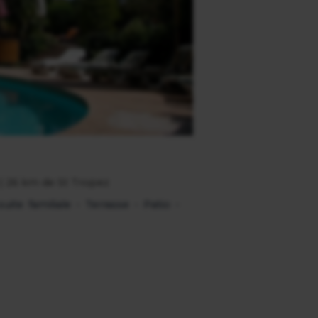
 | 26 km de St Tropez
te familiale - Terrasse - Patio -