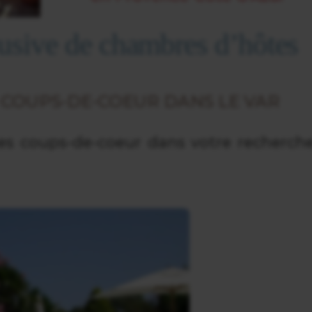
lusive de chambres d’hôtes
COUPS-DE-COEUR DANS LE VAR
s coups-de-coeur dans votre recherch