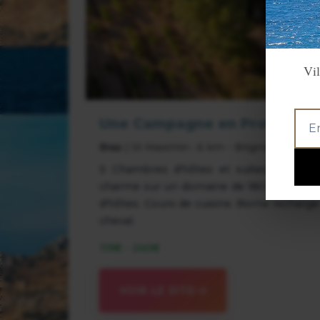
Vil
Une Campagne en Provence
Bras
| St Maximin : 6 km - Brignoles : 18 k
5 Chambres d'hôtes et suites dans un
charme sur un domaine de 180 ha en plein
d'hôtes. Cours de cuisine. Borne recharg
cheval.
119€ - 240€
VOIR LE SITE