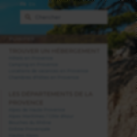
FR
EN
PLANIFIER
TROUVER UN HÉBERGEMENT
Hôtels en Provence
Camping en Provence
Locations de vacances en Provence
Chambres d'hôtes en Provence
LES DÉPARTEMENTS DE LA
PROVENCE
Alpes de Haute Provence
Alpes Maritimes / Côte d'Azur
Bouches du Rhône
Drôme Provençale
Hautes Alpes