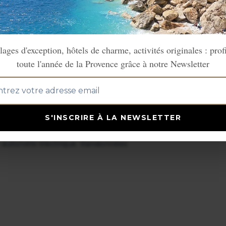
lages d'exception, hôtels de charme, activités originales : prof
toute l'année de la Provence grâce à notre Newsletter
m
S'INSCRIRE À LA NEWSLETTER
e ferme templière rénovée avec
e nature. Piscine chauffée. Table
e auto/vélo électrique. Randonnées