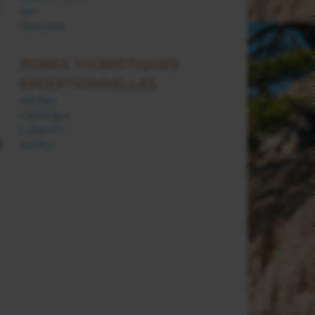
Var
Vaucluse
ZONES TOURISTIQUES
EXCEPTIONNELLES
Alpilles
Camargue
Luberon
e
Verdon