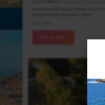
La Croix Valmer
(
Golfe de Saint Tropez
) |
2 chambres d'hôtes de charme dans villa a
terrasse et jardin paysager - Calme
69€ - 120€
VOIR LE SITE