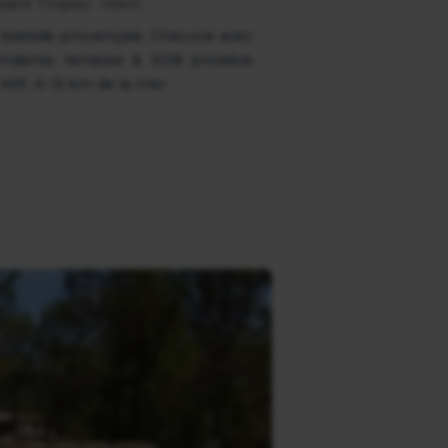
| Saint Tropez : 15km
bastide provençale. Chacune avec
ndante, terrasse & SDB privative
 Wifi. A 15 km de la mer