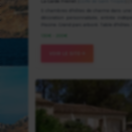
La Garde Freinet
(
Golfe de Saint Tropez
) 
5 chambres d'hôtes de charme dans une 
décoration personnalisée, entrée indépe
Piscine. Grand parc arboré. Table d'hôtes.
130€ - 200€
VOIR LE SITE