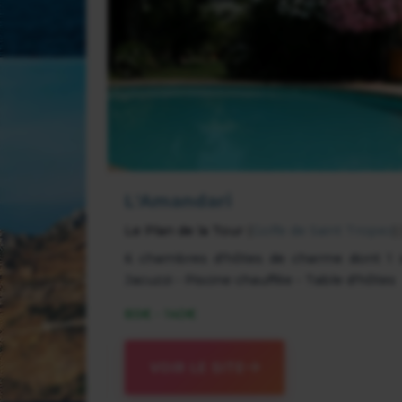
L'Amandari
Le Plan de la Tour
(
Golfe de Saint Tropez
)
6 chambres d'hôtes de charme dont 1 sui
Jacuzzi - Piscine chauffée - Table d'hôtes
85€ - 140€
VOIR LE SITE