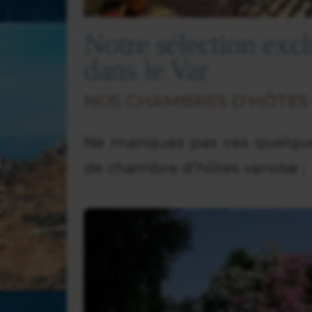
Notre sélection exc
dans le Var
NOS CHAMBRES D’HÔTES 
Ne manquez pas ces quelque
de chambre d’hôtes varoise :