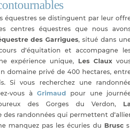
ncontournables
es équestres se distinguent par leur offr
les centres équestres que nous avon
questre des Garrigues
, situé dans un
cours d'équitation et accompagne le
une expérience unique,
Les Claux
vou
un domaine privé de 400 hectares, entr
bois. Si vous recherchez une randonné
ndez-vous à
Grimaud
pour une journé
amoureux des Gorges du Verdon,
L
e des randonnées qui permettent d'allie
, ne manquez pas les écuries du
Brusc
s