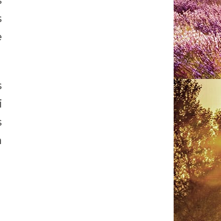
s
s
e
s
i
s
à