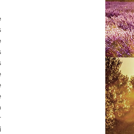
e
s
e
s
s
e
e
e
a
r
i