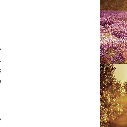
e
.
s
e
t
e