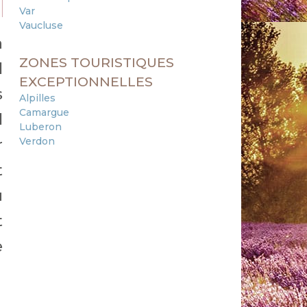
Var
Vaucluse
à
ZONES TOURISTIQUES
l
EXCEPTIONNELLES
s
Alpilles
Camargue
l
Luberon
Verdon
r
t
u
t
e