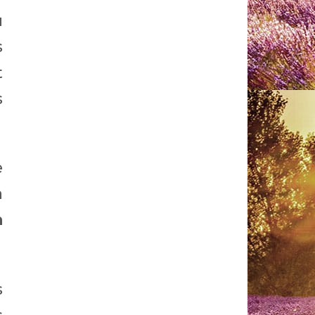
u
s
t
s
e
à
n
s