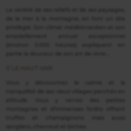
La variété de ses reliefs et de ses paysages,
de la mer à la montagne, en font un site
privilégié. Son climat méditérranéen et son
ensoleillement annuel exceptionnel
(environ 3.000 heures) expliquent en
partie la douceur de son art de vivre...
1/ LE HAUT-VAR
Vous y découvrirez le calme et la
tranquillité de ses vieux villages perchés en
altitude. Vous y verrez des petites
montagnes et d'immenses forêts offrant
truffes et champignons mais aussi
sangliers, chevreuil et biches.