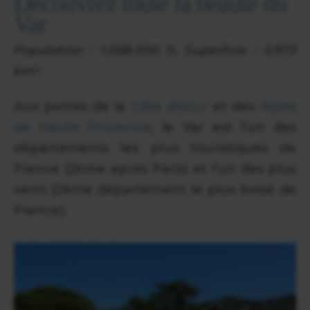
Découvrez toute la beauté du
Var
Population : 1.058.000 h. Superficie : 5.973
km².
Aux portes de la
Côte d'Azur
et des
Alpes
de Haute Provence
, le Var est l'un des
départements les plus touristiques de
France (2ème après Paris) et l'un des plus
verts (2ème département le plus boisé de
France).