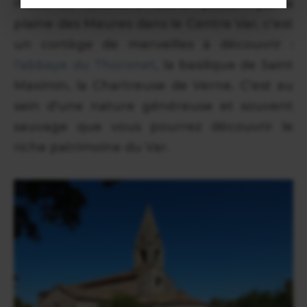
massif de l'Estérel à l'Est, en passant par la
plaine des Maures dans le Centre Var, c'est
un cortège de merveilles à découvrir :
l'abbaye du Thoronet
, la basilique de Saint
Maximin, la Chartreuse de Verne. C'est au
sein d'une nature généreuse et souvent
sauvage que vous pourrez découvrir le
riche patrimoine du Var.