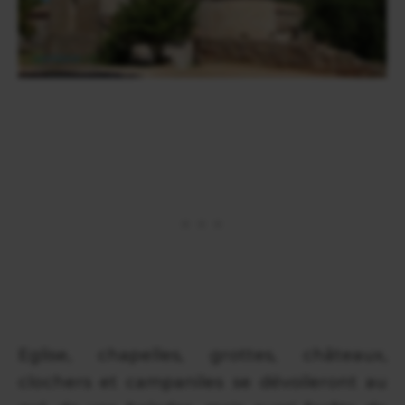
Eglise, chapelles, grottes, châteaux,
clochers et campaniles se dévoileront au