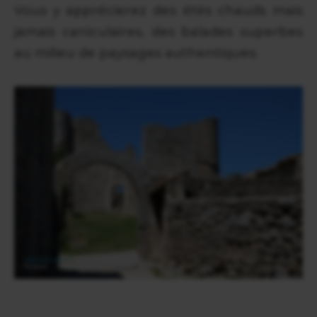
Vous y apprécierez des étés chauds mais
jamais caniculaires, des balades superbes
au milieu de paysages authentiques.