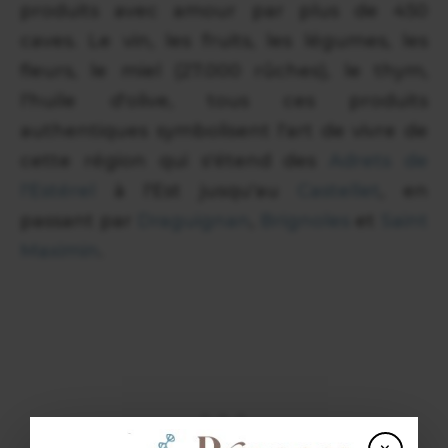
produits avec amour par plus de 450
caves. Le vin, les fruits, les légumes, les
fleurs, le miel (27.000 rûches), le thym,
l'huile d'olive, tous ces produits
authentiques symbolisent l'art de vivre de
cette région qui s'étend des
Adrets de
l'Estérel
à l'Est jusqu'au
Castellet
, en
passant par
Draguignan
,
Brignoles
et
Saint
Maximin
.