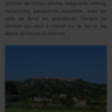
palette de loisirs : pêche, baignade, rafting,
canyoning, parapente, escalade... avec en
toile de fond les grandioses Gorges du
Verdon qui sont à cheval sur le Var et les
Alpes de Haute Provence.