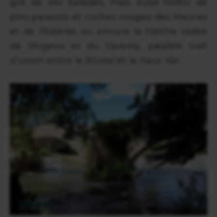
gré de vos balades, mais aussi forêts de
pins parasols et roches rouges des Maures
et de l'Esterel, ou encore la fraiche vallée
de l'Argens et du Caramy, paisible trait
d'union entre le littoral et le Haut Var.