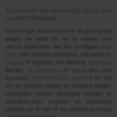
3/ LE VAR ET SES 300 KM DE CÔTES SUR
LA MÉDITERRANÉE
C'est ici que vous trouverez les plus belles
plages de sable fin de la région, une
nature préservée, des îles protégées (
Iles
d'Or
). Des stations balnéaires réputées (
St
Tropez
, St Raphaël, Ste Maxime,
Cavalaire
,
Bandol,
Le Lavandou
, St Cyr...), des cités
lacustres (
Port-Grimaud
,
Cogolin
) et 192
km de sentiers balisés qui longent plages,
calanques, criques sauvages, pinèdes et
sous-bois...avec toujours un panorama
sublime sur la mer et les rochers du rivage