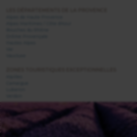
LES DÉPARTEMENTS DE LA PROVENCE
Alpes de Haute Provence
Alpes Maritimes / Côte d'Azur
Bouches du Rhône
Drôme Provençale
Hautes Alpes
Var
Vaucluse
ZONES TOURISTIQUES EXCEPTIONNELLES
Alpilles
Camargue
Luberon
Verdon