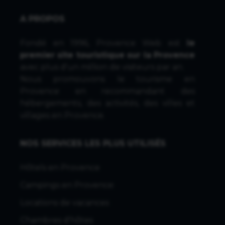
A PROPOS
Fondé en 1996, Provence Web est
le
premier site touristique sur la Provence
avec plus d'un million de visiteurs par an.
Nous promouvons le tourisme en
Provence en recommandant des
hébergements, des activités, des villes et
villages en Provence.
NOS SERVICES LES PLUS UTILISÉS
Hôtels en Provence
Campings en Provence
Locations de vacances
Chambres d'hôtes