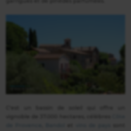
garrigues et de pinèdes parfumées.
C'est un bassin de soleil qui offre un
vignoble de 37.000 hectares, célèbres
Côte
de Provence
,
Bandol
et
vins de pays
sont