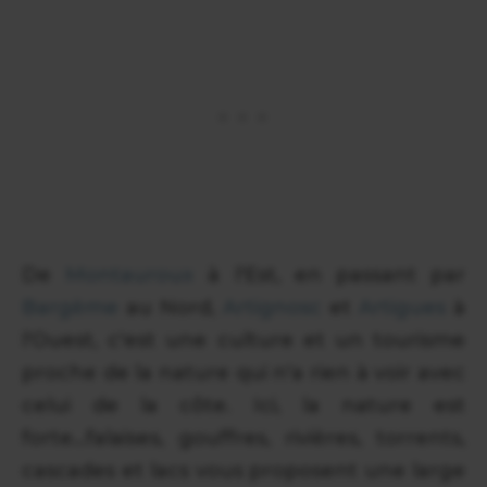
De
Montauroux
à l'Est, en passant par
Bargème
au Nord,
Artignosc
et
Artigues
à
l'Ouest, c'est une culture et un tourisme
proche de la nature qui n'a rien à voir avec
celui de la côte. Ici, la nature est
forte...falaises, gouffres, rivières, torrents,
cascades et lacs vous proposent une large