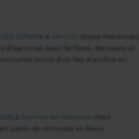
 DU CITRON
à
Menton
(Alpes Maritimes
rs d'agrumes avec fanfares, danseurs et
octurnes suivis d'un feu d'artifice en
EURI
à
Bormes-les-Mimosas
(Var)
ars parés de mimosas et fleurs