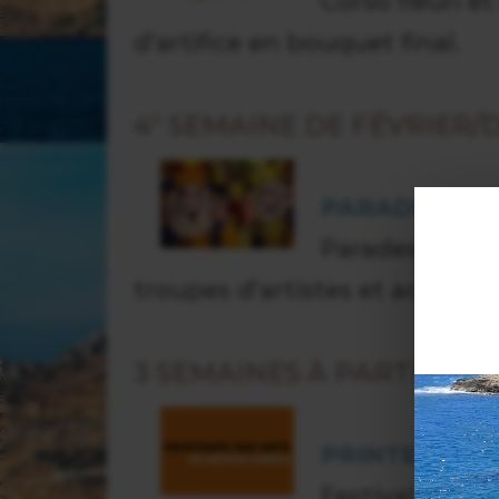
Corso fleuri e
d'artifice en bouquet final.
4° SEMAINE DE FÉVRIER
PARADE CAR
Parades géant
troupes d'artistes et accrobate
3 SEMAINES À PARTIR DE 
PRINTEMPS D
Festival cultu