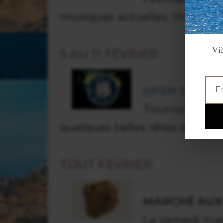
musiques actuelles, théâtre, 
Vil
5 AU 11 FÉVRIER
OPEN 13 DE T
Tournoi de te
quelques belles têtes de séri
TOUT FÉVRIER
MARCHÉ AUX
Le samedi ma