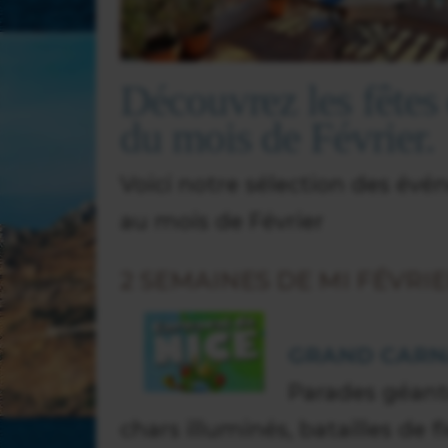
Découvrez les fête
du mois de Février.
Voici notre sélection des é
au mois de Février
2 SEMAINES DE MI FÉVRI
GRAND CARN
Parades géante
chars illuminés, batailles de 