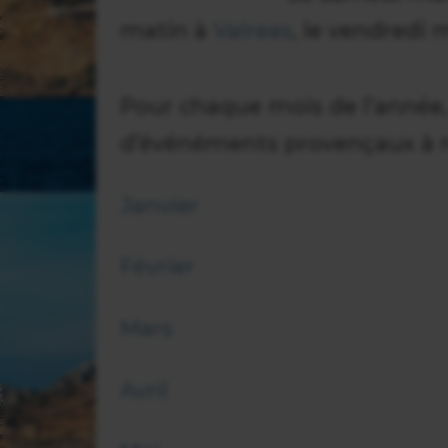
matin à
Valreas
, le vendredi 
Pour chaque mois de l’année,
d’événéments provençaux à 
Janvier
Février
Mars
Avril