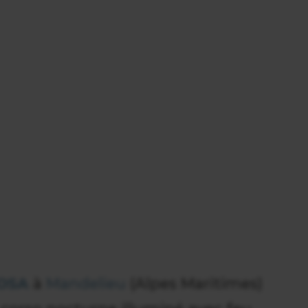
OSA
à
Mandelieu
(Alpes Maritimes)