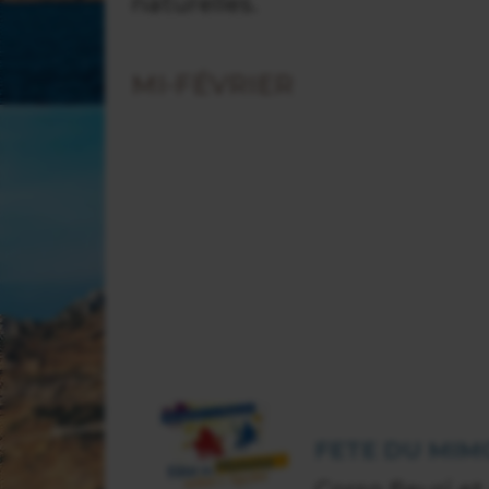
naturelles.
MI-FÉVRIER
FETE DU MIM