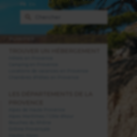
FR
EN
PLANIFIER
TROUVER UN HÉBERGEMENT
Hôtels en Provence
Camping en Provence
Locations de vacances en Provence
Chambres d'hôtes en Provence
LES DÉPARTEMENTS DE LA
PROVENCE
Alpes de Haute Provence
Alpes Maritimes / Côte d'Azur
Bouches du Rhône
Drôme Provençale
Hautes Alpes