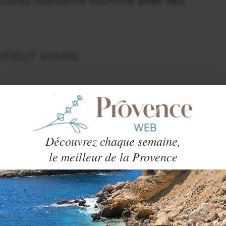
t corso nocturne illuminé avec feu
/DÉBUT MARS
NAVAL
de
Saint-Raphaël
(Var)
es et animations spectaculaires de
s dans le centre ville.
Découvrez chaque semaine,
le meilleur de la Provence
MI FÉVRIER
ES ARTS
de
Monte-Carlo
rel de musique classique, baroque, jazz,