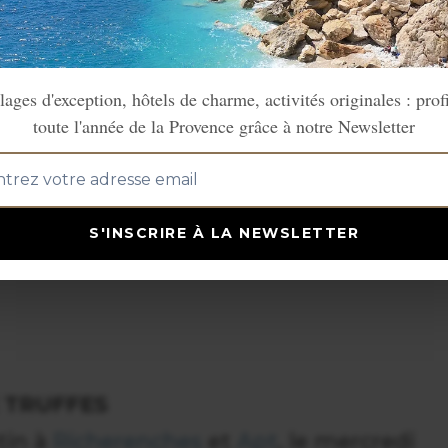
cinéma, arts plastiques.
lages d'exception, hôtels de charme, activités originales : prof
toute l'année de la Provence grâce à notre Newsletter
ENNIS
à
Marseille
(Bouches du Rhône)
nnis professionnel masculin réunissant
S'INSCRIRE À LA NEWSLETTER
es
 TRUFFES
tin à
Richerenches
et
Apt
, le mercredi