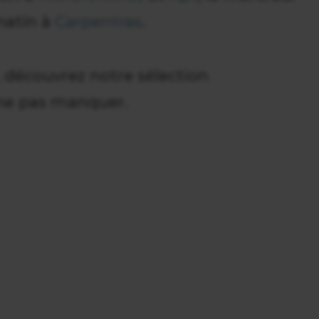
matin à
Carpentras
.
 découvrez notre sélection
ne pas manquer.