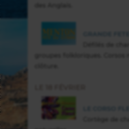
des Anglais.
GRANDE FETE
Défilés de cha
groupes folkloriques. Corsos n
clôture.
LE 18 FÉVRIER
LE CORSO FL
Cortège de ch