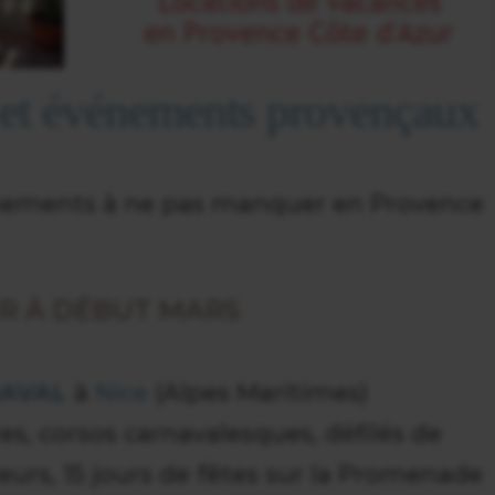
s et événements provençaux
vénements à ne pas manquer en Provence
ER À DÉBUT MARS
AVAL
à
Nice
(Alpes Maritimes)
s, corsos carnavalesques, défilés de
fleurs, 15 jours de fêtes sur la Promenade