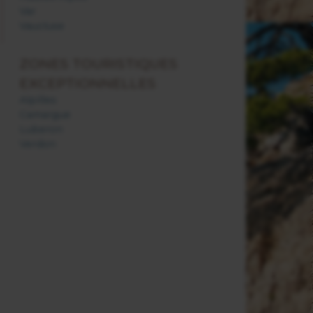
Var
Vaucluse
ZONES TOURISTIQUES
EXCEPTIONNELLES
Alpilles
Camargue
Luberon
Verdon