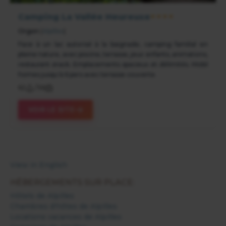
Camping La Vallée Heureuse
★★★★
Orgon
(
Alpilles
)
Face à un lac autorisé à la baignade, camping familial en
pleine nature, avec piscine, terrasse, jeux enfants, animations,
restaurant snack. Emplacements spacieux et délimités. Mobil
homes jusqu'à 6 pers avec terrasse couverte.
62
/
56
VOIR LE SITE
View in English
HÉBERGEMENTS SUR PLACE:
Hôtels de Alpilles
Chambres d'hôtes de Alpilles
Locations vacances de Alpilles