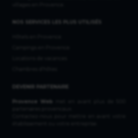
villages en Provence.
NOS SERVICES LES PLUS UTILISÉS
Hôtels en Provence
Campings en Provence
Locations de vacances
Chambres d'hôtes
DEVENIR PARTENAIRE
Provence Web
met en avant plus de 500
partenaires provencaux.
Contactez-nous
pour mettre en avant votre
établissement ou votre entreprise.