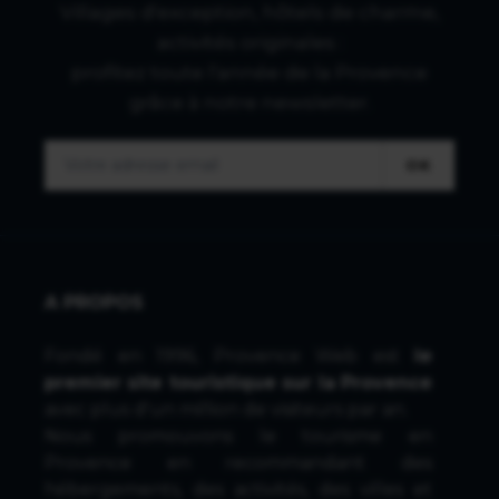
Villages d'exception, hôtels de charme,
activités originales :
profitez toute l'année de la Provence
grâce à notre newsletter.
OK
A PROPOS
Fondé en 1996, Provence Web est
le
premier site touristique sur la Provence
avec plus d'un million de visiteurs par an.
Nous promouvons le tourisme en
Provence en recommandant des
hébergements, des activités, des villes et