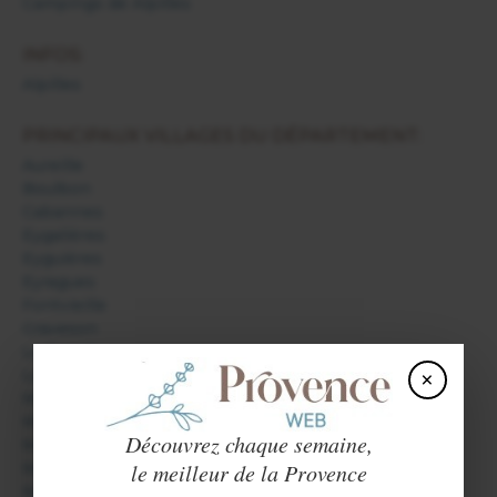
Campings de Alpilles
INFOS:
Alpilles
PRINCIPAUX VILLAGES DU DÉPARTEMENT:
Aureille
Boulbon
Cabannes
Eygalières
Eyguières
Eyragues
Fontvieille
Graveson
Le Paradou
×
Les Baux de Provence
Maillane
Maussane les Alpilles
Découvrez chaque semaine,
Mollégès
le meilleur de la Provence
Mouriès
Noves