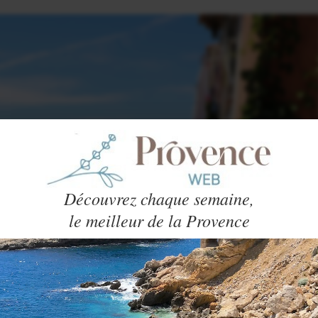
Découvrez chaque semaine,
le meilleur de la Provence