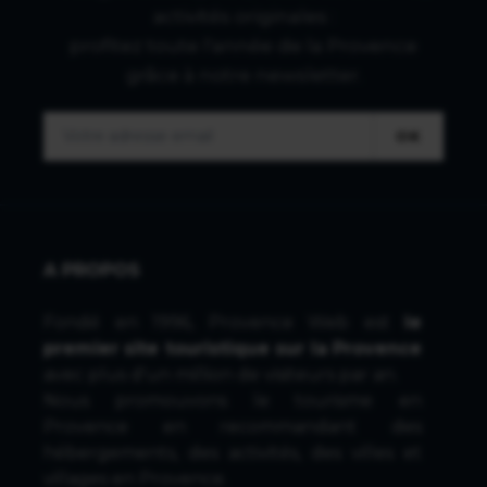
activités originales :
profitez toute l'année de la Provence
grâce à notre newsletter.
OK
A PROPOS
Fondé en 1996, Provence Web est
le
premier site touristique sur la Provence
avec plus d'un million de visiteurs par an.
Nous promouvons le tourisme en
Provence en recommandant des
hébergements, des activités, des villes et
villages en Provence.