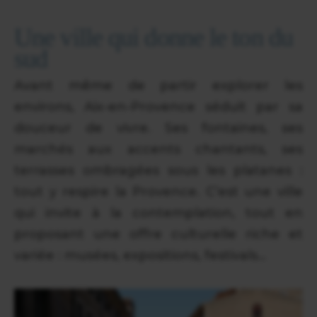
Une ville qui donne le ton du
sud
Avant même de partir explorer les
environs, Aix-en-Provence séduit par sa
douceur de vivre. Ses fontaines, ses
marchés aux accents chantants, ses
terrasses ombragées sous les platanes :
tout y respire la Provence. C’est une ville
qui invite à la contemplation, tout en
proposant une offre culturelle riche et
variée : musées, expositions, festivals…