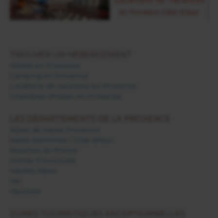
TROUVER UN HÉBERGEMENT
Hôtels en Provence
Camping en Provence
Locations de vacances en Provence
Chambres d'hôtes en Provence
LES DÉPARTEMENTS DE LA PROVENCE
Alpes de Haute Provence
Alpes Maritimes / Côte d'Azur
Bouches du Rhône
Drôme Provençale
Hautes Alpes
Var
Vaucluse
ZONES TOURISTIQUES EXCEPTIONNELLES