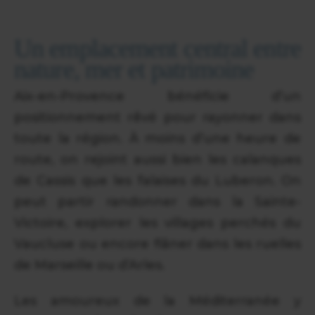
Un emplacement central entre
nature, mer et patrimoine
Aix-en-Provence bénéficie d’un
positionnement rêvé pour rayonner dans
toute la région. À moins d’une heure de
route, on rejoint aussi bien les calanques
de Cassis que les falaises du Luberon. On
peut partir randonner dans la Sainte-
Victoire, explorer les villages perchés du
Vaucluse ou encore flâner dans les ruelles
de Marseille ou d’Arles.
Les amoureux de la Méditerranée y