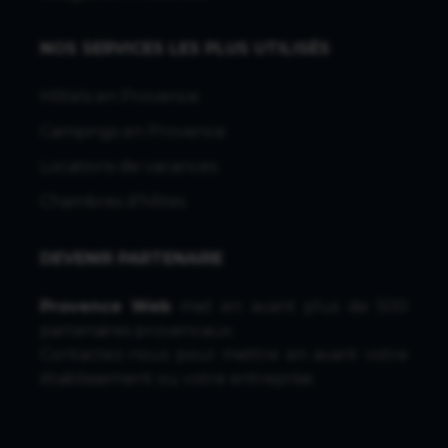
NOS SERVICES LES PLUS UTILISÉS
Hôtels en Provence
Campings en Provence
Locations de vacances
Chambres d'hôtes
DEVENIR PARTENAIRE
Provence Web
met en avant plus de 500
partenaires provencaux.
Contactez-nous
pour mettre en avant votre
établissement ou votre entreprise.