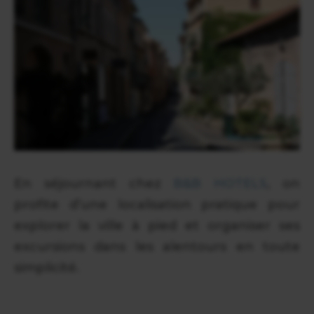
En séjournant chez
B&B HOTELS
, on
profite d’une localisation pratique pour
explorer la ville à pied et organiser ses
excursions dans les alentours en toute
simplicité.