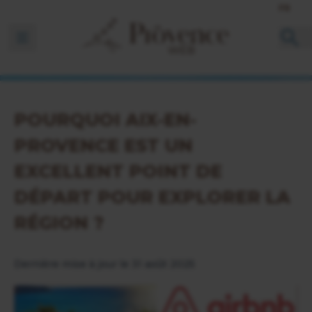
FR
Ouvrir la barre de navigation
POURQUOI AIX-EN-
PROVENCE EST UN
EXCELLENT POINT DE
DÉPART POUR EXPLORER LA
RÉGION ?
Dernière mise à jour le 31 août 2025