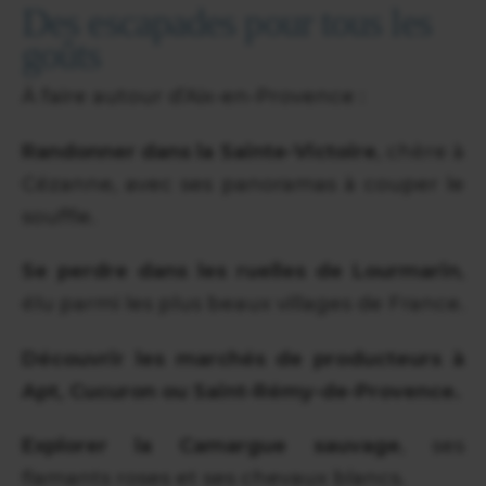
Des escapades pour tous les
goûts
À faire autour d’Aix-en-Provence :
Randonner dans la Sainte-Victoire
, chère à
Cézanne, avec ses panoramas à couper le
souffle.
Se perdre dans les ruelles de Lourmarin
,
élu parmi les plus beaux villages de France.
Découvrir les marchés de producteurs à
Apt, Cucuron ou Saint-Rémy-de-Provence.
Explorer la Camargue sauvage
, ses
flamants roses et ses chevaux blancs.