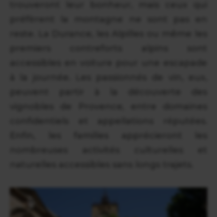
trouveront leur bonheur, mais ceux qui
préfèrent la montagne ne sont pas en
reste. La Durance, les Alpilles ou même les
premiers contreforts alpins sont
accessibles en voiture pour une escapade
à la journée. Les passionnés de vin, eux,
peuvent partir à la découverte des
vignobles de Provence, entre domaines
confidentiels et appellations réputées.
Enfin, les familles apprécieront les
nombreuses activités culturelles et
naturelles accessibles sans longs trajets.