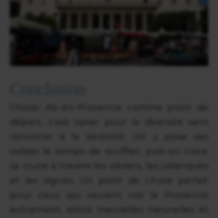
Conclusion
Choisir Aix-en-Provence comme point de
départ, c’est opter pour la diversité sans
renoncer à la sérénité. On y pose ses
valises le temps de souffler, puis on trace
sa route à travers les oliviers, les calanques
et les vignes. Un point de chute parfait
pour ceux qui veulent voir la Provence
autrement, entre merveilles naturelles et