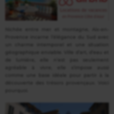
Nichée entre mer et montagne, Aix-en-
Provence incarne l’élégance du Sud avec
un charme intemporel et une situation
géographique enviable. Ville d’art, d’eau et
de lumière, elle n’est pas seulement
agréable à vivre, elle s’impose aussi
comme une base idéale pour partir à la
découverte des trésors provençaux. Voici
pourquoi.