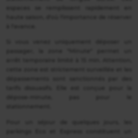
espaces se remplissent rapidement en
haute saison, d'où l'importance de réserver
à l'avance.
Si vous venez uniquement déposer un
passager, la zone "Minute" permet un
arrêt temporaire limité à 15 min. Attention,
cette zone est strictement surveillée et les
dépassements sont sanctionnés par des
tarifs dissuasifs. Elle est conçue pour la
dépose-minute, pas pour le
stationnement.
Pour un séjour de quelques jours, les
parkings Eco et Express constituent un