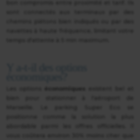
bon compromis entre proximité et tarif. Ils
sont connectés aux terminaux par des
chemins piétons bien indiqués ou par des
navettes à haute fréquence, limitant votre
temps d'attente à 5 min maximum.
Y a-t-il des options
économiques?
Les options
économiques
existent bel et
bien pour stationner à l'aéroport de
Marseille. Le parking Super Eco se
positionne comme la solution la plus
abordable parmi les offres officielles. Il
vous coûtera environ 30% moins cher que