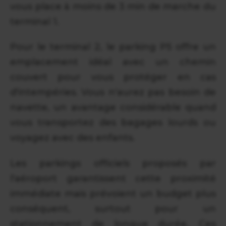
vous place à moins de 3 min de marche du
terminal 1.
Pour le terminal 2, le parking P5 offre un
emplacement idéal avec un chemin
couvert pour vous protéger en cas
d'intempéries. Vous n'aurez pas besoin de
navette, un avantage considérable quand
vous transportez des bagages lourds ou
voyagez avec des enfants.
Les parkings officiels proposés par
l'aéroport garantissent cette proximité
immédiate mais prévoient un budget plus
conséquent, surtout pour un
stationnement de longue durée. Ces