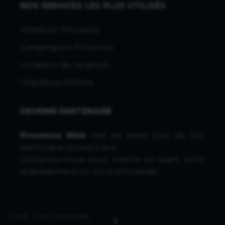
NOS SERVICES LES PLUS UTILISÉS
Hôtels en Provence
Campings en Provence
Locations de vacances
Chambres d'hôtes
DEVENIR PARTENAIRE
Provence Web
met en avant plus de 500
partenaires provencaux.
Contactez-nous
pour mettre en avant votre
établissement ou votre entreprise.
© 1996 - 2026 ProvenceWeb