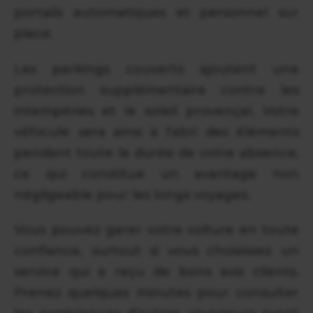
portails automatiques et personnel sur
place.
Les parkings couverts ajoutent une
protection supplémentaire contre les
intempéries et le soleil provençal. Votre
véhicule sera ainsi à l'abri des éléments
pendant toute la durée de votre absence,
ce qui constitue un avantage non
négligeable pour les longs voyages.
Vous pouvez garer votre voiture en toute
confiance, surtout si vous choisissez un
service qui a reçu de bons avis clients.
Prenez quelques minutes pour consulter