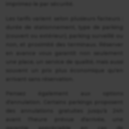
imprimez-le par sécurité.
Les tarifs varient selon plusieurs facteurs :
durée de stationnement, type de parking
(couvert ou extérieur), parking surveillé ou
non, et proximité des terminaux. Réserver
en avance vous garantit non seulement
une place, un service de qualité, mais aussi
souvent un prix plus économique qu'en
arrivant sans réservation.
Pensez également aux options
d'annulation. Certains parkings proposent
des annulations gratuites jusqu'à 24h
avant l'heure prévue d'arrivée, une
garantie appréciable en cas de