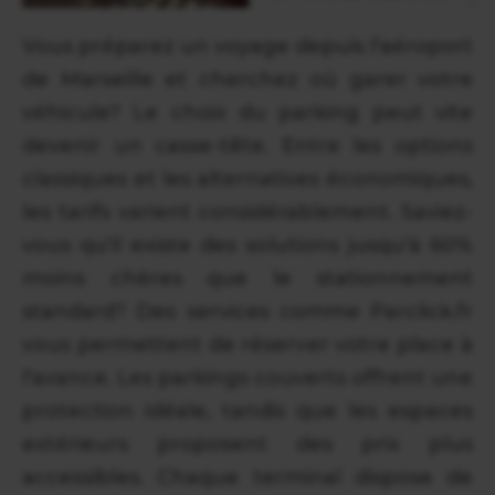
Vous préparez un voyage depuis l'aéroport
de Marseille et cherchez où garer votre
véhicule? Le choix du parking peut vite
devenir un casse-tête. Entre les options
classiques et les alternatives économiques,
les tarifs varient considérablement. Saviez-
vous qu'il existe des solutions jusqu'à 60%
moins chères que le stationnement
standard? Des services comme Parclick.fr
vous permettent de réserver votre place à
l'avance. Les parkings couverts offrent une
protection idéale, tandis que les espaces
extérieurs proposent des prix plus
accessibles. Chaque terminal dispose de