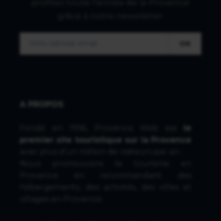
profitez toute l'année de la Provence
grâce à notre newsletter.
OK
A PROPOS
Fondé en 1996, Provence Web est
le
premier site touristique sur la Provence
avec plus d'un million de visiteurs par an.
Nous promouvons le tourisme en
Provence en recommandant des
hébergements, des activités, des villes et
villages en Provence.