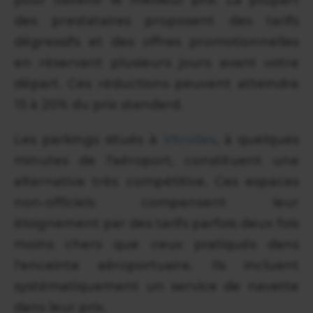
des prestataires proposent des tarifs
dégressifs et des offres promotionnelles
en réservant plusieurs jours avant votre
départ. Ces réductions peuvent atteindre
15 à 20% du prix standard.
Les parkings situés à
Vitrolles
, à quelques
minutes de l'aéroport, constituent une
alternative très compétitive. Ces espaces
non-officiels compensent leur
éloignement par des tarifs parfois deux fois
moins chers que ceux pratiqués dans
l'enceinte aéroportuaire. Ils incluent
systématiquement un service de navette
dans leur prix.