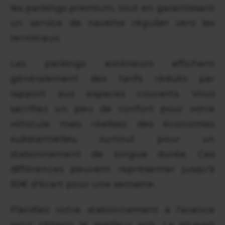
les parkings premium, tout en garantissant
un service de navette régulier vers les
terminaux.
Les parkings extérieurs affichent
généralement des tarifs réduits par
rapport aux espaces couverts. Vous
sacrifiez un peu de confort pour votre
véhicule mais réalisez des économies
substantielles, surtout pour un
stationnement de longue durée. Ces
différences peuvent représenter jusqu'à
50€ d'écart pour une semaine.
Planifiez votre stationnement à l'avance
pour obtenir le meilleur prix. La plupart