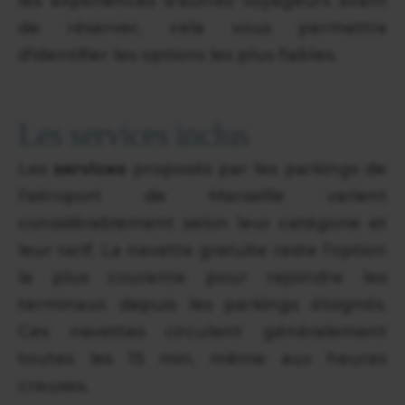
les expériences d'autres voyageurs avant
de réserver, cela vous permettra
d'identifier les options les plus fiables.
Les services inclus
Les
services
proposés par les parkings de
l'aéroport de Marseille varient
considérablement selon leur catégorie et
leur tarif. La navette gratuite reste l'option
la plus courante pour rejoindre les
terminaux depuis les parkings éloignés.
Ces navettes circulent généralement
toutes les 15 min, même aux heures
creuses.