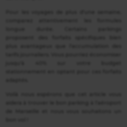
Pour les voyages de plus d'une semaine,
comparez attentivement les formules
longue durée. Certains parkings
proposent des forfaits spécifiques bien
plus avantageux que l'accumulation des
tarifs journaliers. Vous pourriez économiser
jusqu'à 40% sur votre budget
stationnement en optant pour ces forfaits
adaptés.
Voilà nous espérons que cet article vous
aidera à trouver le bon parking à l’aéroport
de Marseille et nous vous souhaitons un
bon vol !