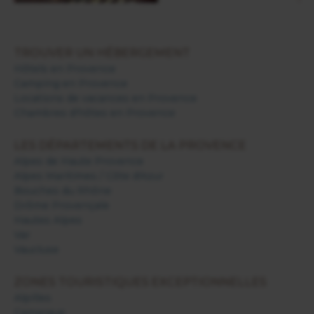
TROUVER UN HÉBERGEMENT
Hôtels en Provence
Camping en Provence
Locations de vacances en Provence
Chambres d'hôtes en Provence
LES DÉPARTEMENTS DE LA PROVENCE
Alpes de Haute Provence
Alpes Maritimes / Côte d'Azur
Bouches du Rhône
Drôme Provençale
Hautes Alpes
Var
Vaucluse
ZONES TOURISTIQUES EXCEPTIONNELLES
Alpilles
Camargue