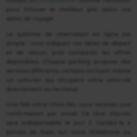
Utilisez un
comparateur
comme Parclick.fr
pour trouver le meilleur prix selon vos
dates de voyage.
Le système de réservation en ligne est
simple : vous indiquez vos dates de départ
et de retour, puis comparez les offres
disponibles. Chaque parking propose des
services différents, certains incluant même
un voiturier qui récupère votre véhicule
directement au terminal.
Une fois votre choix fait, vous recevez une
confirmation par email. Ce titre d'accès
sera indispensable le jour J. Gardez-le à
portée de main sur votre téléphone ou