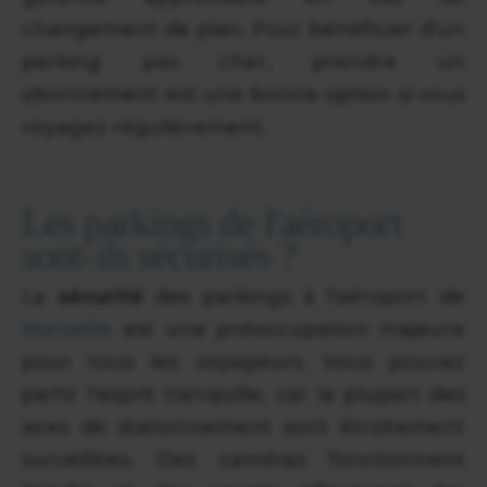
changement de plan. Pour bénéficier d'un
parking pas cher, prendre un
abonnement est une bonne option si vous
voyagez régulièrement.
Les parkings de l'aéroport
sont-ils sécurisés ?
La
sécurité
des parkings à l'aéroport de
Marseille
est une préoccupation majeure
pour tous les voyageurs. Vous pouvez
partir l'esprit tranquille, car la plupart des
aires de stationnement sont étroitement
surveillées. Des caméras fonctionnent