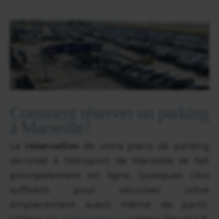
Comment réserver un parking
à Marseille?
La
réservation
de votre place de parking
sécurisé à l'aéroport de Marseille se fait
principalement en ligne. Quelques clics
suffisent pour sécuriser votre
emplacement avant même de partir.