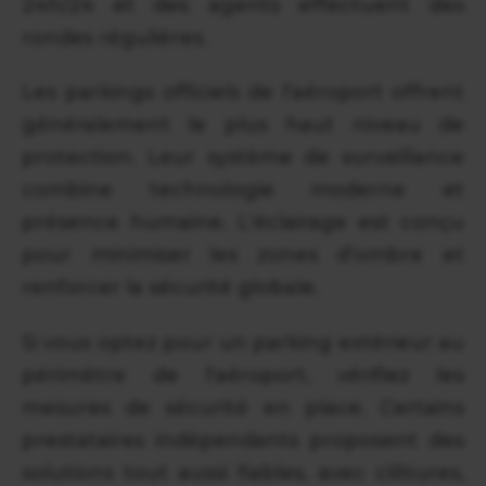
24h/24 et des agents effectuent des
rondes régulières.
Les parkings officiels de l'aéroport offrent
généralement le plus haut niveau de
protection. Leur système de surveillance
combine technologie moderne et
présence humaine. L'éclairage est conçu
pour minimiser les zones d'ombre et
renforcer la sécurité globale.
Si vous optez pour un parking extérieur au
périmètre de l'aéroport, vérifiez les
mesures de sécurité en place. Certains
prestataires indépendants proposent des
solutions tout aussi fiables, avec clôtures,