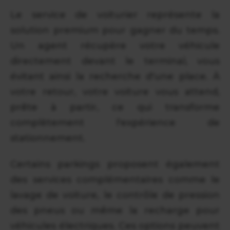
Le service de voiturier représente la
solution premium pour gagner du temps.
Un agent récupère votre véhicule
directement devant le terminal, vous
évitant ainsi la recherche d'une place. À
votre retour, votre voiture vous attend,
prête à partir, ce qui transforme
complètement l'expérience de
stationnement.
Certains parkings proposent également
des services complémentaires comme le
lavage de voiture, le contrôle de pression
des pneus ou même la recharge pour
véhicules électriques. Ces options peuvent