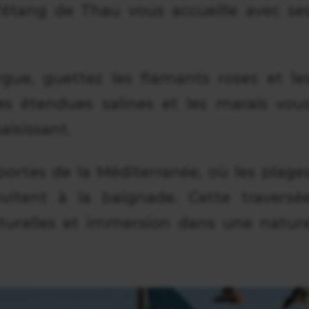
l'étang de Thau vous accueille avec se
ue, guettez les flamants roses et le
es étendues salines et les marais vou
aisissant.
portes de la Méditerranée, où les plage
nvitent à la baignade. Cette traversé
lturelles et immersion dans une natur