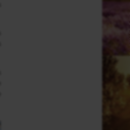
s
s
s
s
e
e