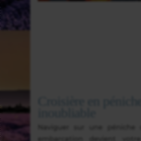
Croisière en pénich
inoubliable
Naviguer sur une péniche
embarcation devient votr