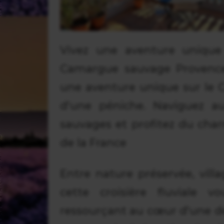
Vivez une aventure unique
Camargue sauvage Provenc
une aventure unique sur le 
d'une péniche. Naviguez au
sauvages et profitez du cha
de la France
Entre nature préservée, vill
cette croisière fluviale
ressourçant au cœur d'une de