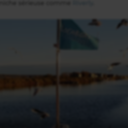
éniche sérieuse comme
Riverly
.