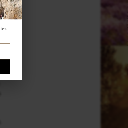
t
itez
s
.
e
s