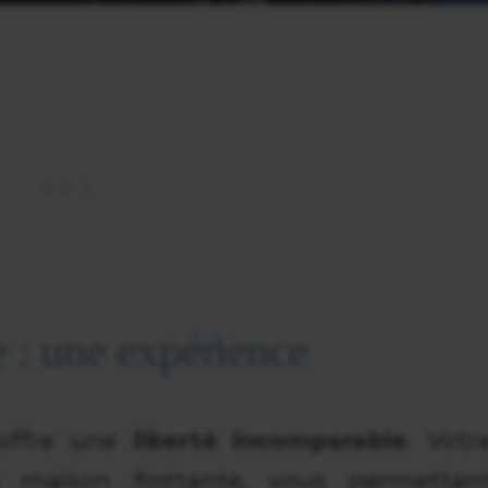
e : une expérience
 offre une
liberté incomparable
. Votr
e maison flottante, vous permettan