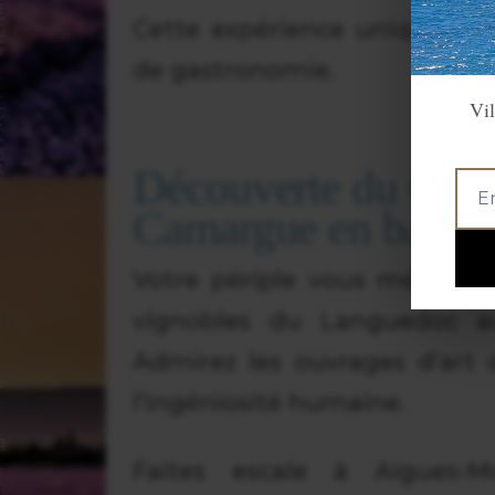
Cette expérience unique ravi
de gastronomie.
Vil
Découverte du Canal
Camargue en batea
Votre périple vous mènera 
vignobles du Languedoc a
Admirez les ouvrages d'art
l'ingéniosité humaine.
Faites escale à Aigues-M