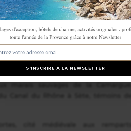
ra les amateurs de nature, d'histoire e
lages d'exception, hôtels de charme, activités originales : prof
toute l'année de la Provence grâce à notre Newsletter
 du Midi aux portes de la
u
S'INSCRIRE À LA NEWSLETTER
à travers des
paysages contrastés
, de
ux marais sauvages de la Camargue
 du Canal du Rhône à Sète, témoins d
ortes, cité médiévale aux rempart