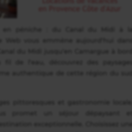
 en péniche : du Canal du Midi à l
e Web vous emmène aujourd'hui dan
Canal du Midi jusqu'en Camargue à bor
 fil de l'eau, découvrez des paysage
rme authentique de cette région du su
ages pittoresques et gastronomie locale
 vous promet un séjour dépaysant e
stination exceptionnelle. Choisissez un