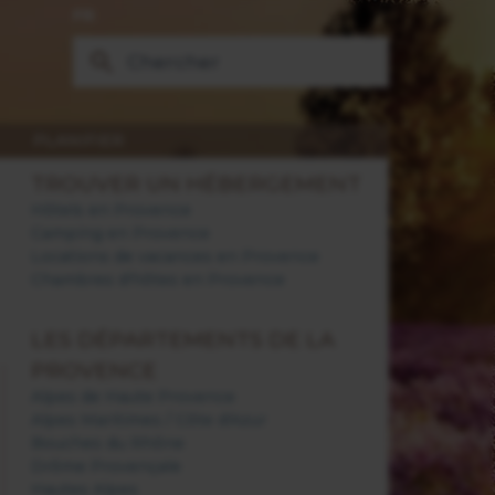
FR
PLANIFIER
TROUVER UN HÉBERGEMENT
Hôtels en Provence
Camping en Provence
Locations de vacances en Provence
Chambres d'hôtes en Provence
LES DÉPARTEMENTS DE LA
PROVENCE
Alpes de Haute Provence
Alpes Maritimes / Côte d'Azur
Bouches du Rhône
Drôme Provençale
Hautes Alpes