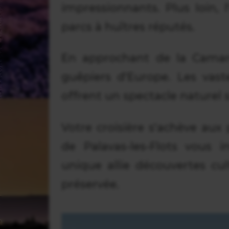
impressionnants. Plus loin, 
parcs à huîtres réputés.
En approchant de la Camarg
guêpiers d'Europe. Les vast
offrent un spectacle naturel s
Votre croisière s'achève aux 
de Palavas-les-Flots vous i
unique allie découvertes cu
préservée.