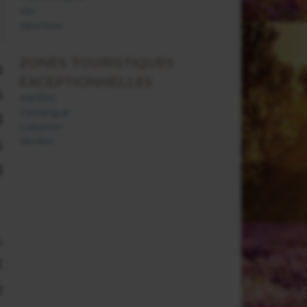
Var
Vaucluse
ZONES TOURISTIQUES
a
EXCEPTIONNELLES
s
Alpilles
Camargue
d
Luberon
Verdon
s
d
,
t
e