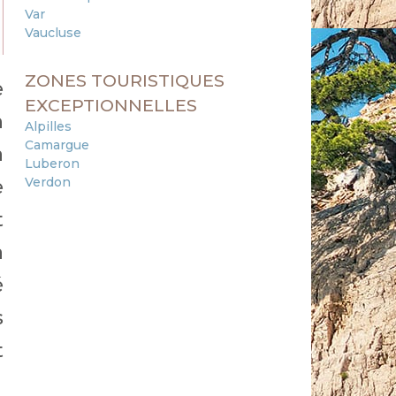
Var
Vaucluse
ZONES TOURISTIQUES
e
EXCEPTIONNELLES
n
Alpilles
Camargue
a
Luberon
Verdon
e
t
à
é
s
t