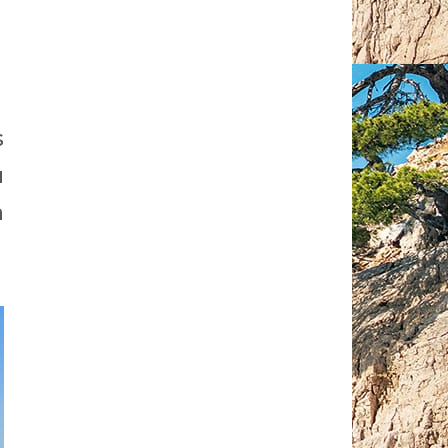
s
u
à