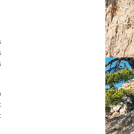
s
s
s
à
t
t