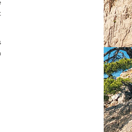
e
t
s
n