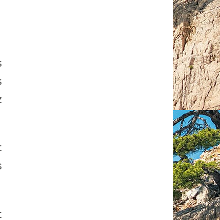
s
s
z
t
s
t