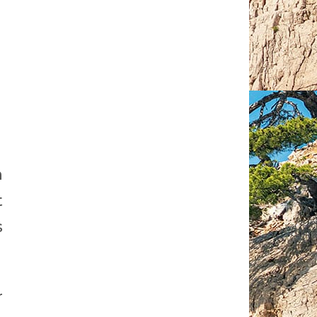
n
t
s
r