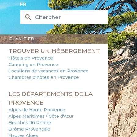
FR
PLANIFIER
TROUVER UN HÉBERGEMENT
Hôtels en Provence
Camping en Provence
Locations de vacances en Provence
Chambres d'hôtes en Provence
LES DÉPARTEMENTS DE LA
PROVENCE
Alpes de Haute Provence
Alpes Maritimes / Côte d'Azur
Bouches du Rhône
Drôme Provençale
Hautes Alpes