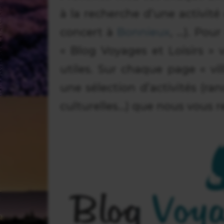
à la recherche d’une activité 
concert à
Bonnieux
, …). Pou
« Blog Voyages et Loisirs »
utiles. Sur chaque page « v
une sélection d’activités (ran
culturelles…) que nous vous