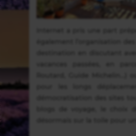
Internet a pris une part pré
également l’organisation des
destination en discutant ave
vacances passées, en parc
Routard, Guide Michelin…) 
pour les longs déplacement
démocratisation des sites 
blogs de voyage, le choix 
désormais sur la toile pour u