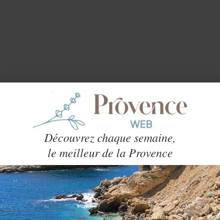
Découvrez chaque semaine,
ONAUX COMME
le meilleur de la Provence
galement son site de référence. Créé e
 million de visiteurs annuels est de loin l