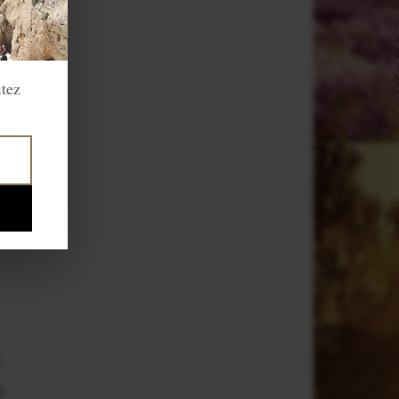
-
s
itez
s
e
y
.
s