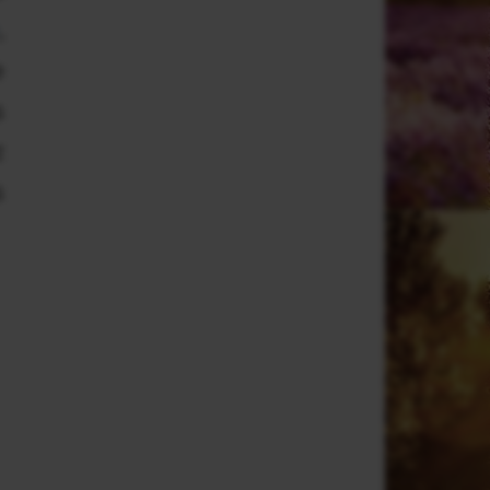
,
e
s
z
s