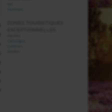
Var
Vaucluse
ZONES TOURISTIQUES
e
EXCEPTIONNELLES
e
Alpilles
Camargue
s
Luberon
Verdon
u
e
a
s
e