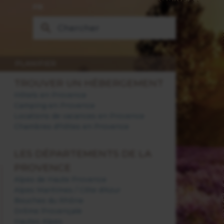
FR
PLANIFIER
TROUVER UN HÉBERGEMENT
Hôtels en Provence
Camping en Provence
Locations de vacances en Provence
Chambres d'hôtes en Provence
LES DÉPARTEMENTS DE LA
PROVENCE
Alpes de Haute Provence
Alpes Maritimes / Côte d'Azur
Bouches du Rhône
Drôme Provençale
Hautes Alpes