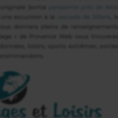
originale (sortie
parapente près de Nice
r une excursion à la
cascade de Sillans
, l
 vous donnera pleins de renseignement
illage » de Provence Web vous trouvere
données, loisirs, sports extrêmes, sortie
 recommandons.