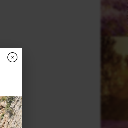
×
n
e