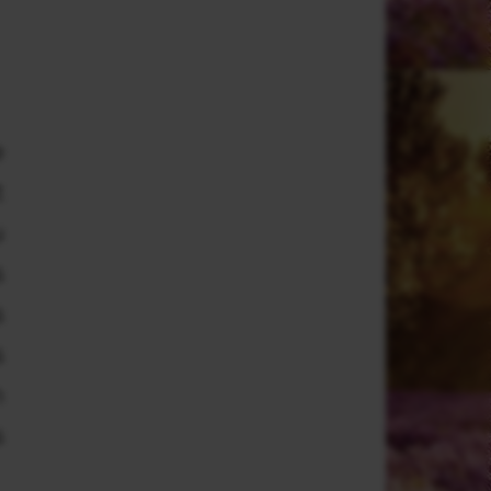
e
t
u
s
s
s
n
s