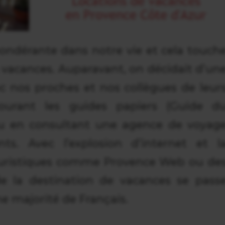
pondérante dans notre vie et cela touch
 vacances. Auparavant, on décidait d’un
c nos proches et nos collègues de leur
ourant les guides papiers (Guide d
ou en consultant une agence de voyag
s. Avec l’explosion d’internet et l
touristiques comme Provence Web ou de
de la destination de vacances se pass
ne majorité de Français.