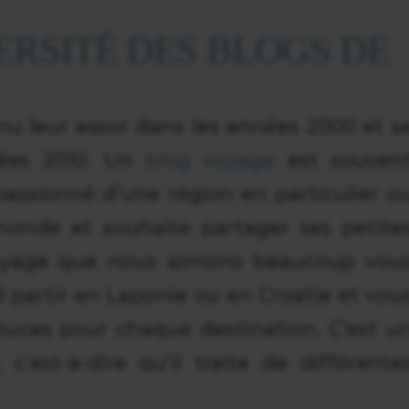
ERSITÉ DES BLOGS DE
u leur essor dans les années 2000 et s
nées 2010. Un
blog voyage
est souven
 passionné d’une région en particulier o
monde et souhaite partager ses petite
Voyage que nous aimons beaucoup vou
partir en Laponie ou en Croatie et vou
tuces pour chaque destination. C’est u
 c’est-à-dire qu’il traite de différente