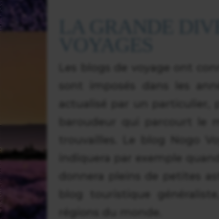
LA GRANDE DIV
VOYAGES
Les blogs de voyage ont conn
sont imposés dans les an
actualisé par un particulier,
baroudeur qui parcourt le 
trouvailles. Le blog Nogo 
indiquera par exemple quand 
donnera pleins de petites as
blog touristique généraliste,
régions du monde.