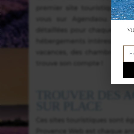
premier site touristique sur
vous sur Agendaou. Ces si
Vil
détaillées pour chaque ville
hébergements intéressants qu
vacances, des chambres d’h
trouve son compte !
TROUVER DES AC
SUR PLACE
Ces sites touristiques sont é
Provence Web est chaque anné