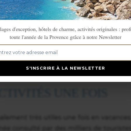
 la Provence. Pour la Bretagne, rendez
tes, en plus de proposer des fiche
lages d'exception, hôtels de charme, activités originales : prof
 et village vous indiquent également de
toute l'année de la Provence grâce à notre Newsletter
e ce soient des hôtels, des locations d
ôtes ou des camping : tout le monde 
S'INSCRIRE À LA NEWSLETTER
TIVITÉS UNE FOIS
galement très utiles une fois en vacances
e consulté par des milliers de touriste