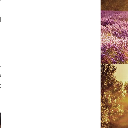
l
.
s
x