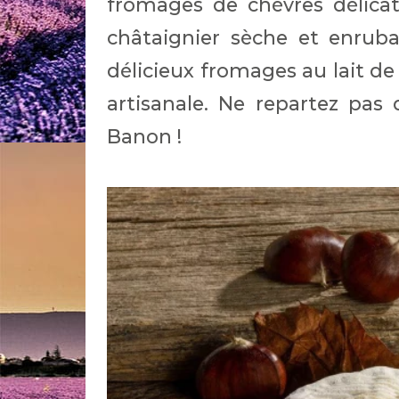
fromages de chèvres délica
châtaignier sèche et enruba
délicieux fromages au lait de
artisanale. Ne repartez pas
Banon !