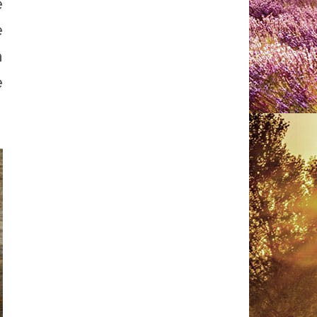
e
e
n
e