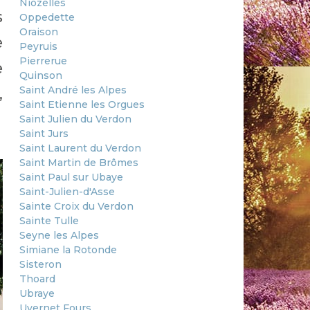
Niozelles
s
Oppedette
Oraison
e
Peyruis
Pierrerue
e
Quinson
Saint André les Alpes
,
Saint Etienne les Orgues
Saint Julien du Verdon
Saint Jurs
Saint Laurent du Verdon
Saint Martin de Brômes
Saint Paul sur Ubaye
Saint-Julien-d'Asse
Sainte Croix du Verdon
Sainte Tulle
Seyne les Alpes
Simiane la Rotonde
Sisteron
Thoard
Ubraye
Uvernet Fours