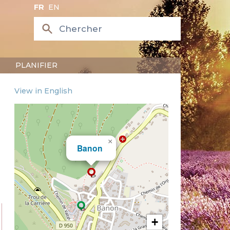
FR
EN
PLANIFIER
View in English
×
Banon
+