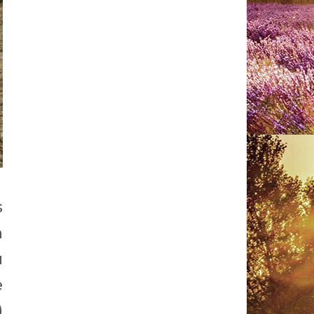
s
n
u
e
)