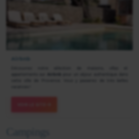
Airbnb
Découvrez notre sélection de maisons, villas et
appartements sur
Airbnb
pour un séjour authentique dans
cette ville de Provence. Vous y passerez de très belles
vacances !
VOIR LE SITE
Campings