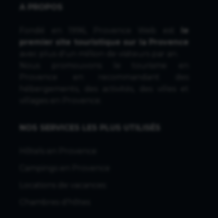
A PROPOS
Fondé en 1996, Provence Web est
le
premier site touristique sur la Provence
avec plus d'un million de visiteurs par an.
Nous promouvons le tourisme en
Provence en recommandant des
hébergements, des activités, des villes et
villages en Provence.
NOS SERVICES LES PLUS UTILISÉS
Hôtels en Provence
Campings en Provence
Locations de vacances
Chambres d'hôtes