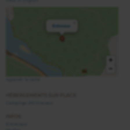
View in English
×
Entrevaux
+
−
Agrandir la carte
HÉBERGEMENTS SUR PLACE:
Campings d'Entrevaux
INFOS:
Entrevaux