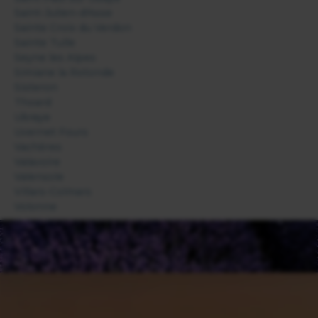
Saint-Julien-d'Asse
Sainte Croix du Verdon
Sainte Tulle
Seyne les Alpes
Simiane la Rotonde
Sisteron
Thoard
Ubraye
Uvernet Fours
Vachères
Valavoire
Valensole
Villars-Colmars
Volonne