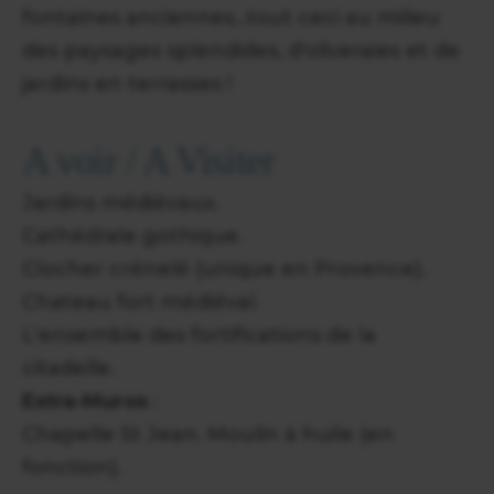
fontaines anciennes...tout ceci au milieu
des paysages splendides, d'oliveraies et de
jardins en terrasses !
A voir / A Visiter
Jardins médiévaux.
Cathédrale gothique.
Clocher crénelé (unique en Provence).
Chateau fort médiéval.
L'ensemble des fortifications de la
citadelle.
Extra-Muros
:
Chapelle St Jean. Moulin à huile (en
fonction).