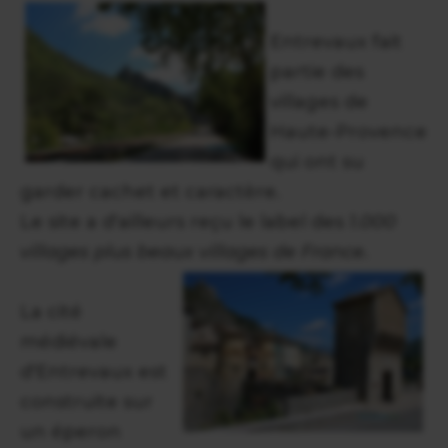
Entrevaux fait
partie des
villages de
Haute-Provence
qui ont su
garder cachet et caractère.
Le site a d'ailleurs reçu le label des
1.000
villages plus beaux villages de France
.
La cité
médiévale
d'Entrevaux est
construite sur
un éperon