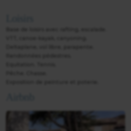
Loisirs
Base de loisirs avec rafting, escalade.
VTT, canoe-kayak, canyoning.
Deltaplane, vol libre, parapente.
Randonnées pédestres.
Equitation. Tennis.
Pêche. Chasse.
Exposition de peinture et poterie.
Airbnb