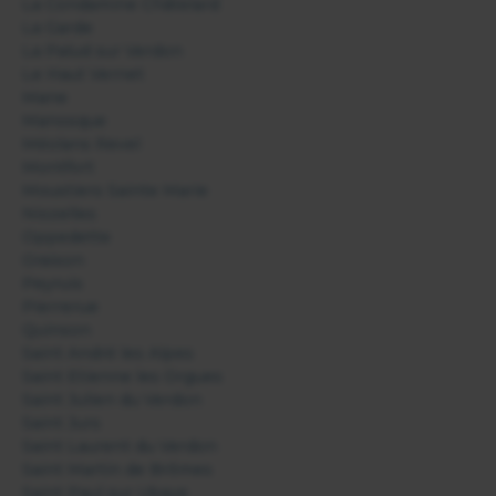
La Condamine Châtelard
La Garde
La Palud sur Verdon
Le Haut Vernet
Mane
Manosque
Méolans Revel
Montfort
Moustiers Sainte Marie
Niozelles
Oppedette
Oraison
Peyruis
Pierrerue
Quinson
Saint André les Alpes
Saint Etienne les Orgues
Saint Julien du Verdon
Saint Jurs
Saint Laurent du Verdon
Saint Martin de Brômes
Saint Paul sur Ubaye