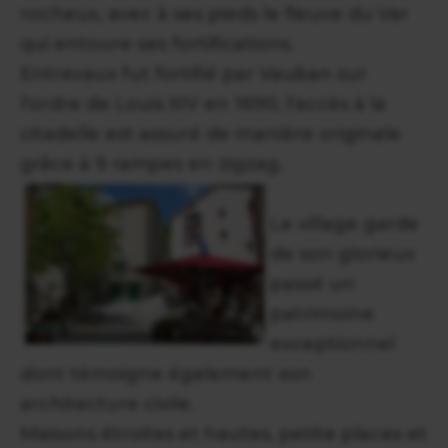
rocheux, avec à ses pieds le fleuve du Var
qui entoure ses fortifications.
Entrevaux fut fortifié par Vauban sur
l'ordre de Louis XIV en 1690, l'accès à la
citadelle est assuré de manière originale
grâce à 9 rampes en zigzag.
Le village garde
de son glorieux
passé un
patrimoine
exceptionnel
dont témoigne également son
architecture civile.
Maisons étroites et hautes, petite places et