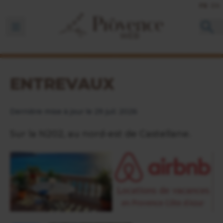
FR
EN
Ouvrir la barre de navigation
ENTREVAUX
Dernière mise à jour le 29 juil. 2026
Sur la N202, au nord-est de Castellane.