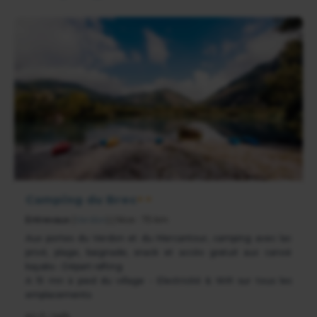
Camping du Brec
★★
Entrevaux
(
Verdon
) | Nice : 75 km
Aux portes du Verdon et du Mercantour, camping avec lac
privé, plage, baignade, snack et accès gratuit aux canoë
kayaks - Départ rafting
A 15 mn à pied du village - Electricité & Wifi sur tous les
emplacements