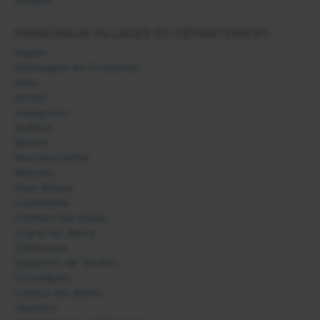
Verdon
PRINCIPAUX VILLAGES DU DÉPARTEMENT:
Aiglun
Allemagne en Provence
Allos
Annot
Aubignosc
Authon
Banon
Barcelonnette
Beynes
Bras d'Asse
Castellane
Colmars les Alpes
Digne les Bains
Entrevaux
Esparron de Verdon
Forcalquier
Gréoux les Bains
Jausiers