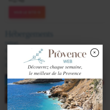
82
/
6
VOIR LE SITE
Hébergements
Hôtel.
Chambres d'hôtes.
×
Locations de vacances.
Camping
.
Découvrez chaque semaine,
le meilleur de la Provence