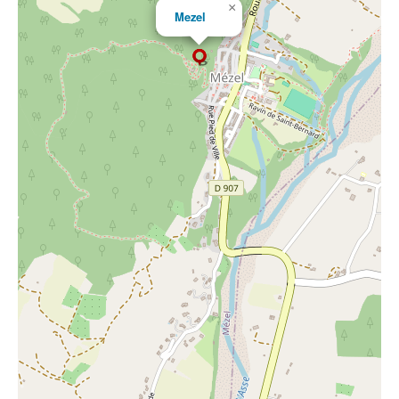
×
Mezel