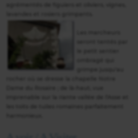
agrémentés de figuiers et oliviers, vignes,
lavandes et rosiers grimpants.
Les marcheurs
seront tentés par
le petit sentier
ombragé qui
grimpe jusqu'au
rocher où se dresse la chapelle Notre
Dame du Rosaire ; de là-haut, vue
imprenable sur la riante vallée de l'Asse et
les toits de tuiles romaines parfaitement
harmonieux.
A voir / A Visiter