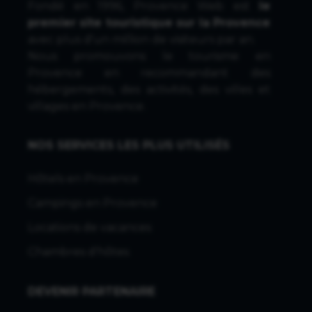
Fondé en 1996, Provence Web est
le
premier site touristique sur la Provence
avec plus d'un million de visiteurs par an.
Nous promouvons le tourisme en
Provence en recommandant des
hébergements, des activités, des villes et
villages en Provence.
NOS SERVICES LES PLUS UTILISÉS
Hôtels en Provence
Campings en Provence
Locations de vacances
Chambres d'hôtes
DEVENIR PARTENAIRE