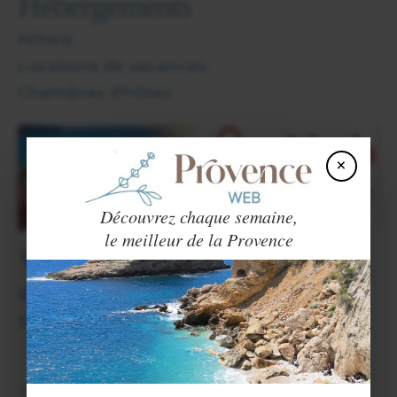
Hébergements
Hôtels.
Locations de vacances.
Chambres d'hôtes.
×
Découvrez chaque semaine,
le meilleur de la Provence
Villes et Villages voisins
Beynes
(2 km),
Châteauredon
(2 km) et
Estoublon
(7 km).
View in English