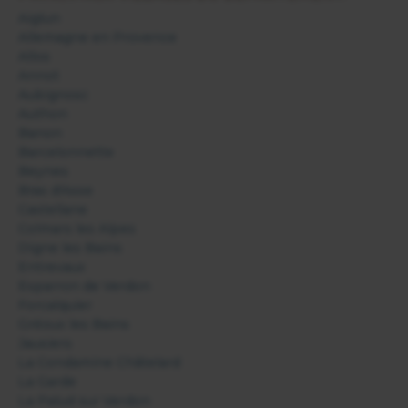
Aiglun
Allemagne en Provence
Allos
Annot
Aubignosc
Authon
Banon
Barcelonnette
Beynes
Bras d'Asse
Castellane
Colmars les Alpes
Digne les Bains
Entrevaux
Esparron de Verdon
Forcalquier
Gréoux les Bains
Jausiers
La Condamine Châtelard
La Garde
La Palud sur Verdon