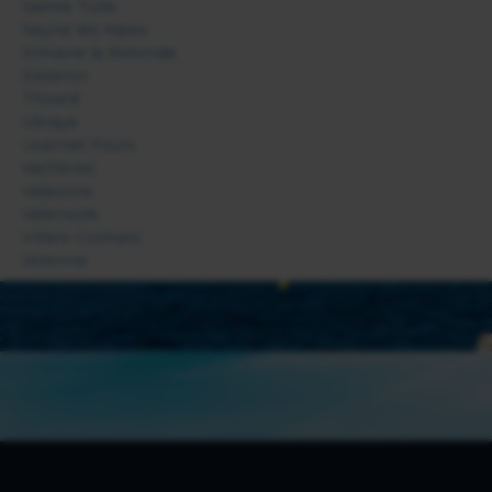
Sainte Tulle
Seyne les Alpes
Simiane la Rotonde
Sisteron
Thoard
Ubraye
Uvernet Fours
Vachères
Valavoire
Valensole
Villars-Colmars
Volonne