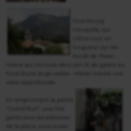
Gros bourg
tranquille, qui
s'étire tout en
longueur sur les
bords de l'Asse -
rivière qui s'écoule dans son lit de galets au
fond d'une large vallée - Mézel mérite une
visite approfondie.
En empruntant la petite
“Grand Rue”, une fois
garés sous les platanes
de la place, vous aurez