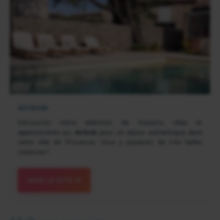
Airbnb
Découvrez notre sélection de maisons, villas et
appartements sur
Airbnb
pour un séjour authentique dans
cette ville de Provence. Vous y passerez de très belles
vacances !
VOIR LE SITE