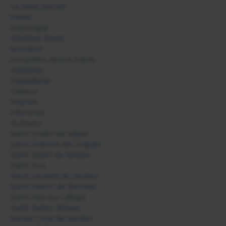
Le Haut Vernet
Mane
Manosque
Méolans Revel
Montfort
Moustiers Sainte Marie
Niozelles
Oppedette
Oraison
Peyruis
Pierrerue
Quinson
Saint André les Alpes
Saint Etienne les Orgues
Saint Julien du Verdon
Saint Jurs
Saint Laurent du Verdon
Saint Martin de Brômes
Saint Paul sur Ubaye
Saint-Julien-d'Asse
Sainte Croix du Verdon