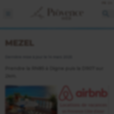
FR
EN
Ouvrir la barre de navigation
MEZEL
Dernière mise à jour le 14 mars 2025
Prendre la RN85 à Digne puis la D907 sur
2km.