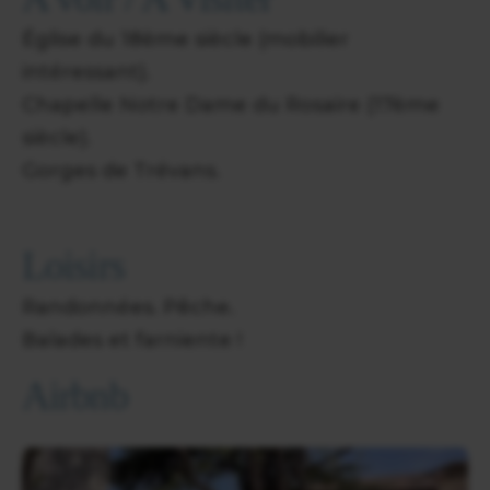
Église du 18ème siècle (mobilier
intéressant).
Chapelle Notre Dame du Rosaire (17ème
siècle).
Gorges de Trévans.
Loisirs
Randonnées. Pêche.
Balades et farniente !
Airbnb