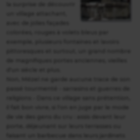
la surprise de découvrir
un village attachant,
avec de jolies façades
colorées, rouges à volets bleus par
exemple, plusieurs fontaines et lavoirs
pittoresques et surtout, un grand nombre
de magnifiques portes anciennes, vieilles
d'un siècle et plus.
Non, Mézel ne garde aucune trace de son
passé tourmenté - sarrasins et guerres de
religions - Dans ce village sans prétention,
il fait bon vivre, si l'on en juge par le mode
de vie des gens du cru : assis devant leur
porte, déjeunant sur leurs terrasses ou
faisant un barbecue dans leurs jardinets