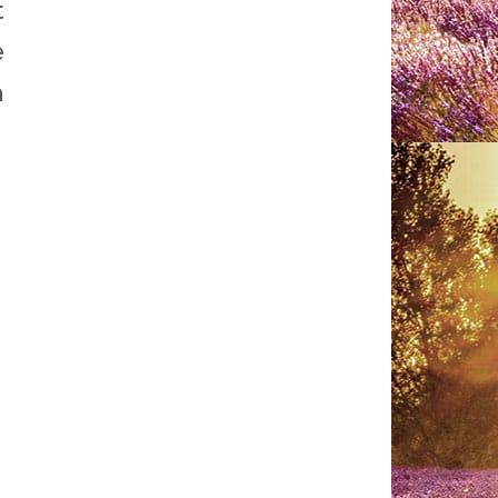
t
e
n