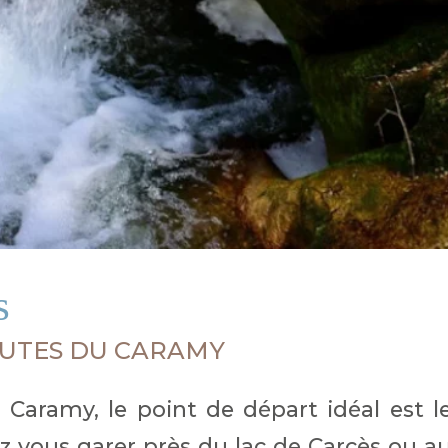
s
UTES DU CARAMY
 Caramy, le point de départ idéal est l
z vous garer près du lac de Carcès ou a