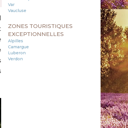
Var
Vaucluse
l
ZONES TOURISTIQUES
t
EXCEPTIONNELLES
e
Alpilles
Camargue
e
Luberon
Verdon
s
s