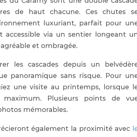
utes du Caramy sont une double cascad
res de haut chacune. Ces chutes s
ironnement luxuriant, parfait pour un
st accessible via un sentier longeant u
 agréable et ombragée.
rer les cascades depuis un belvédèr
 vue panoramique sans risque. Pour un
giez une visite au printemps, lorsque l
n maximum. Plusieurs points de vu
 photos mémorables.
écieront également la proximité avec
l