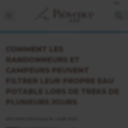
FR
Ouvrir la barre de navigation
COMMENT LES
RANDONNEURS ET
CAMPEURS PEUVENT
FILTRER LEUR PROPRE EAU
POTABLE LORS DE TREKS DE
PLUSIEURS JOURS
Dernière mise à jour le 1 août 2025