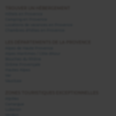
TROUVER UN HÉBERGEMENT
Hôtels en Provence
Camping en Provence
Locations de vacances en Provence
Chambres d'hôtes en Provence
LES DÉPARTEMENTS DE LA PROVENCE
Alpes de Haute Provence
Alpes Maritimes / Côte d'Azur
Bouches du Rhône
Drôme Provençale
Hautes Alpes
Var
Vaucluse
ZONES TOURISTIQUES EXCEPTIONNELLES
Alpilles
Camargue
Luberon
Verdon