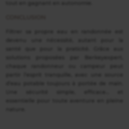
tout en gagnant en autonomie.
CONCLUSION
Filtrer sa propre eau en randonnée est
devenu une nécessité, autant pour la
santé que pour la praticité. Grâce aux
solutions proposées par Berkeyexpert,
chaque randonneur ou campeur peut
partir l’esprit tranquille, avec une source
d’eau potable toujours à portée de main.
Une sécurité simple, efficace… et
essentielle pour toute aventure en pleine
nature.