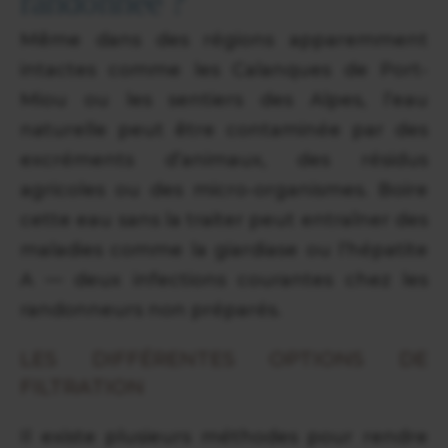
randonnée ?
Même dans des régions apparemment
intactes comme les Calanques de Port-
Miou ou les sentiers des Alpes, l’eau
naturelle peut être contaminée par des
excréments d’animaux, des résidus
agricoles ou des micro-organismes. Boire
cette eau sans la traiter peut entraîner des
maladies comme la giardiase ou l’hépatite
A — deux infections courantes chez les
randonneurs non préparés.
LES DIFFÉRENTES OPTIONS DE
FILTRATION
Il existe plusieurs méthodes pour rendre