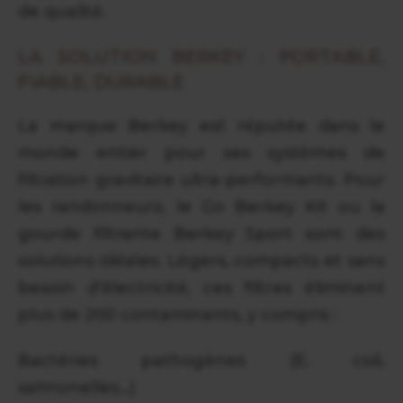
de qualité.
LA SOLUTION BERKEY : PORTABLE,
FIABLE, DURABLE
La marque Berkey est réputée dans le
monde entier pour ses systèmes de
filtration gravitaire ultra-performants. Pour
les randonneurs, le Go Berkey Kit ou la
gourde filtrante Berkey Sport sont des
solutions idéales. Légers, compacts et sans
besoin d’électricité, ces filtres éliminent
plus de 200 contaminants, y compris :
Bactéries pathogènes (E. coli,
salmonelles…)