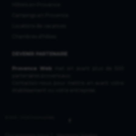
Hôtels en Provence
Campings en Provence
Locations de vacances
Chambres d'hôtes
DEVENIR PARTENAIRE
Provence Web
met en avant plus de 500
partenaires provencaux.
Contactez-nous
pour mettre en avant votre
établissement ou votre entreprise.
© 1996 - 2026 ProvenceWeb
Qui sommes-nous ?
Mentions légales