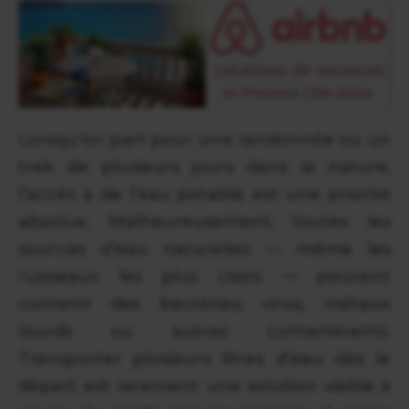
Lorsqu'on part pour une randonnée ou un
trek de plusieurs jours dans la nature,
l’accès à de l’eau potable est une priorité
absolue. Malheureusement, toutes les
sources d’eau naturelles — même les
ruisseaux les plus clairs — peuvent
contenir des bactéries, virus, métaux
lourds ou autres contaminants.
Transporter plusieurs litres d’eau dès le
départ est rarement une solution viable à