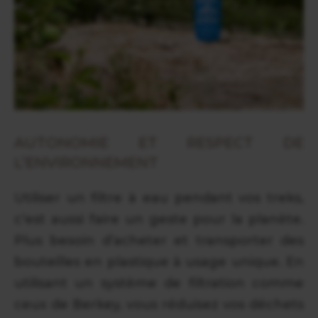
AUTONOMIE ET RESPECT DE
L’ENVIRONNEMENT
Utiliser un filtre à eau pendant vos treks,
c’est aussi faire un geste pour la planète.
Plus besoin d’acheter et transporter des
bouteilles en plastique à usage unique. En
utilisant un système de filtration comme
ceux de Berkey, vous réduisez vos déchets