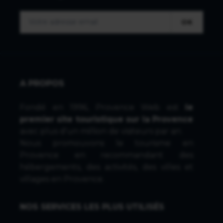
OK
A PROPOS
Fondé en 1996, Provence Web est
le
premier site touristique sur la Provence
avec plus d'un million de visiteurs par an.
Nous promouvons le tourisme en
Provence en recommandant des
hébergements, des activités, des villes et
villages en Provence.
NOS SERVICES LES PLUS UTILISÉS