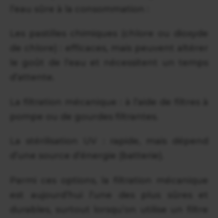
l’eau sûre à la consommation :
Les pastilles chimiques (chlore ou dioxyde
de chlore) : efficaces, mais peuvent altérer
le goût de l’eau et nécessitent un temps
d’attente.
La filtration mécanique : à l’aide de filtres à
pompe ou de gourdes filtrantes.
La stérilisation UV : rapide, mais dépend
d’une source d’énergie (batterie).
Parmi ces options, la filtration mécanique
est aujourd’hui l’une des plus sûres et
durables, surtout lorsqu’on utilise un filtre