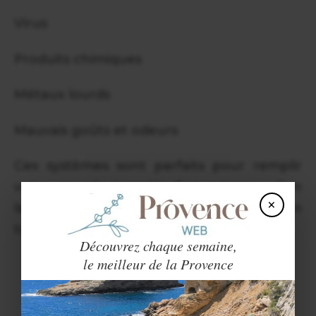
Virus
Produits chimiques
Métaux lourds
Mauvais goûts et odeurs
Ces systèmes sont parfaits pour remplir
votre gourde à partir d’un ruisseau, d’un
×
lac ou même d’une flaque d’eau — en
toute sécurité.
Découvrez chaque semaine,
le meilleur de la Provence