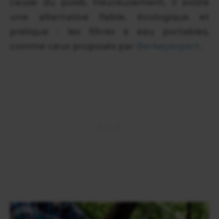
cause du poids. Heureusement, il existe
une alternative fiable, écologique et
pratique : les filtres à eau portables,
comme ceux proposés par
Berkeyexpert
.