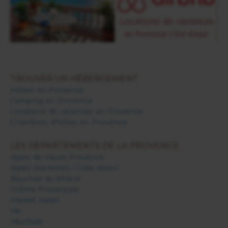
TROUVER UN HÉBERGEMENT
Hôtels en Provence
Camping en Provence
Locations de vacances en Provence
Chambres d'hôtes en Provence
LES DÉPARTEMENTS DE LA PROVENCE
Alpes de Haute Provence
Alpes Maritimes / Côte d'Azur
Bouches du Rhône
Drôme Provençale
Hautes Alpes
Var
Vaucluse