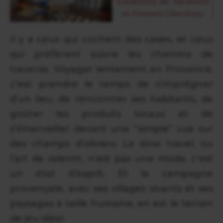
Il y a ceux qui cochent des cases, et ceux
qui préfèrent suivre les chemins de
traverse. Voyager lentement en Provence,
c’est prendre le temps de s’imprégner
d’un lieu, de rencontrer ses habitants, de
goûter les produits locaux et de
s’émerveiller devant une “simple” vue sur
des champs d’oliviers. Le slow travel, ou
l’art de ralentir, n’est pas une mode, c’est
un état d’esprit. Et la campagne
provençale, avec ses villages vivants et ses
paysages à taille humaine, en est le terrain
de jeu idéal.