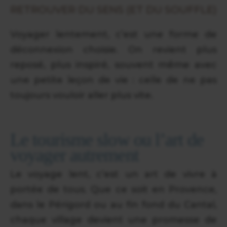
RETROUVER DU SENS (ET DU SOUFFLE)
Voyager lentement, c’est une forme de
déconnexion choisie. On revient plus
reposé, plus inspiré, souvent même avec
une petite leçon de vie : celle de ne pas
toujours vouloir aller plus vite.
Le tourisme slow ou l’art de
voyager autrement
Le voyage lent, c’est un art de vivre à
portée de tous. Que ce soit en Provence,
dans le Périgord ou au fin fond du Cantal,
chaque village devient une promesse de