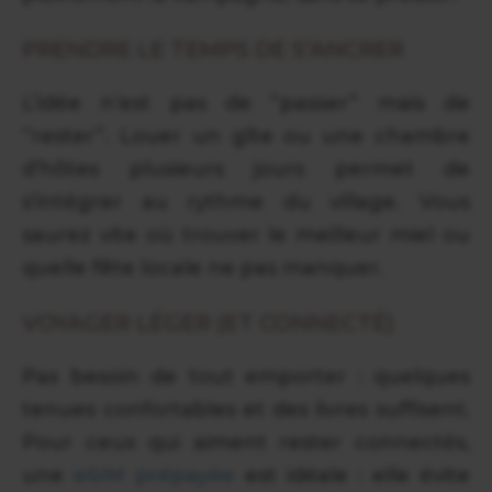
PRENDRE LE TEMPS DE S’ANCRER
L’idée n’est pas de “passer” mais de
“rester”. Louer un gîte ou une chambre
d’hôtes plusieurs jours permet de
s’intégrer au rythme du village. Vous
saurez vite où trouver le meilleur miel ou
quelle fête locale ne pas manquer.
VOYAGER LÉGER (ET CONNECTÉ)
Pas besoin de tout emporter : quelques
tenues confortables et des livres suffisent.
Pour ceux qui aiment rester connectés,
une
eSIM prépayée
est idéale : elle évite