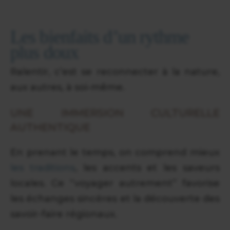
Les bienfaits d’un rythme
plus doux
Ralentir, c’est se reconnecter à la nature,
aux autres, à soi-même.
UNE IMMERSION CULTURELLE
AUTHENTIQUE
En prenant le temps, on comprend mieux
les traditions
, les accents et les saveurs
locales. Ce “voyager autrement” favorise
les échanges sincères et la découverte des
savoir-faire régionaux.