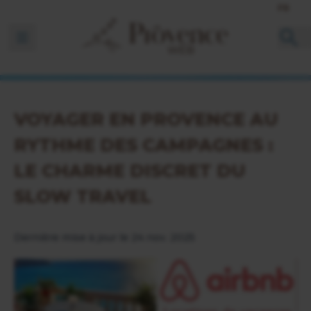
FR
Ouvrir la barre de navigation
VOYAGER EN PROVENCE AU
RYTHME DES CAMPAGNES :
LE CHARME DISCRET DU
SLOW TRAVEL
Dernière mise à jour le 24 nov. 2025