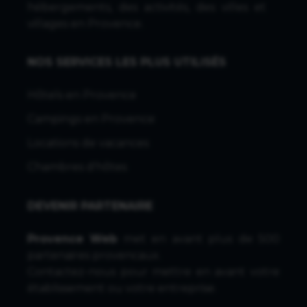
hébergements, des activités, des villes et
villages en Provence.
NOS SERVICES LES PLUS UTILISÉS
Hôtels en Provence
Campings en Provence
Locations de vacances
Chambres d'hôtes
DEVENIR PARTENAIRE
Provence Web
met en avant plus de 500
partenaires provencaux.
Contactez-nous
pour mettre en avant votre
établissement ou votre entreprise.