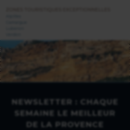
ZONES TOURISTIQUES EXCEPTIONNELLES
Alpilles
Camargue
Luberon
Verdon
NEWSLETTER : CHAQUE
SEMAINE LE MEILLEUR
DE LA PROVENCE