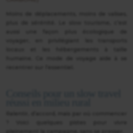
Moins de déplacements, moins de valises,
plus de sérénité. Le slow tourisme, c’est
aussi une façon plus écologique de
voyager, en privilégiant les transports
locaux et les hébergements à taille
humaine. Ce mode de voyage aide à se
recentrer sur l’essentiel.
Conseils pour un slow travel
réussi en milieu rural
Ralentir, d’accord, mais par où commencer
? Voici quelques pistes pour vivre
pleinement la campagne, sans se presser.