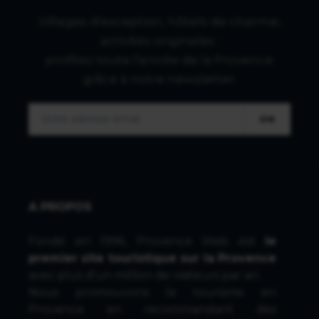
Villages d'exception, hôtels de charme,
activités originales :
profitez toute l'année de la Provence
grâce à notre newsletter.
OK
A PROPOS
Fondé en 1996, Provence Web est
le
premier site touristique sur la Provence
avec plus d'un million de visiteurs par an.
Nous promouvons le tourisme en
Provence en recommandant des