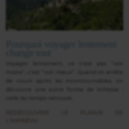
Pourquoi voyager lentement
change tout
Voyager lentement, ce n’est pas “voir
moins”, c’est “voir mieux”. Quand on arrête
de courir après les incontournables, on
découvre une autre forme de richesse :
celle du temps retrouvé.
REDÉCOUVRIR LE PLAISIR DE
L’IMPRÉVU