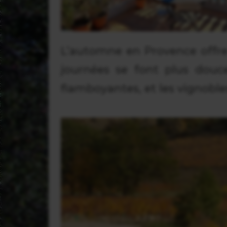
L’automne en Provence offre
journées se font plus douc
flamboyantes, et les vignobl