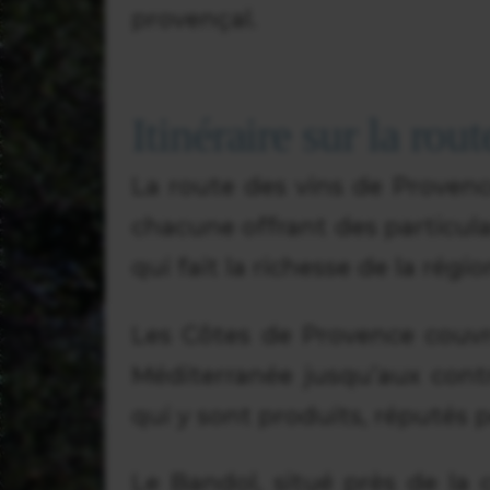
provençal.
Itinéraire sur la ro
La route des vins de Provenc
chacune offrant des particular
qui fait la richesse de la régio
Les Côtes de Provence couvre
Méditerranée jusqu’aux contr
qui y sont produits, réputés p
Le Bandol, situé près de la 