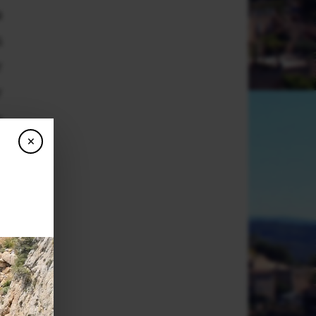
a
s
r
r
x
×
n
x
s