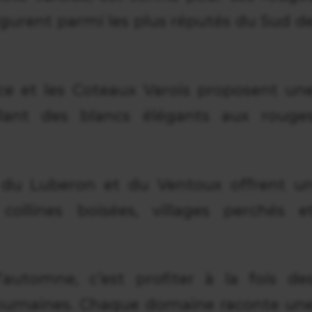
figurent parmi les plus réputés du Sud d
ce et les Coteaux Varois proposent un
llant des blancs élégants aux rouge
s du Luberon et du Ventoux offrent u
 collines boisées, villages perchés e
l’automne, c’est profiter à la fois de
 humaines. Chaque domaine raconte un