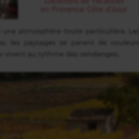
 une atmosphère toute particulière. Le
es, les paysages se parent de couleur
es vivent au rythme des vendanges.