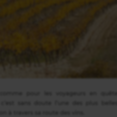
 comme pour les voyageurs en quêt
 c’est sans doute l’une des plus belle
on à travers sa route des vins.