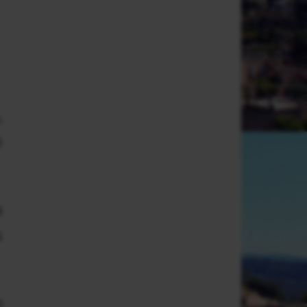
,
é
a
s
s