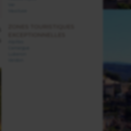
Var
Vaucluse
ZONES TOURISTIQUES
s
EXCEPTIONNELLES
s
Alpilles
Camargue
Luberon
Verdon