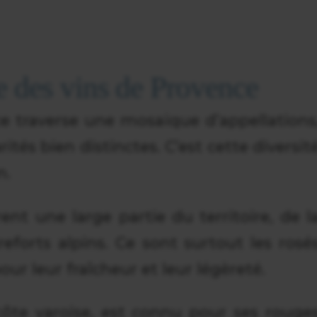
ute des vins de Provence
e traverse une mosaïque d’appellations
ités bien distinctes. C’est cette diversit
n.
nt une large partie du territoire, de l
eforts alpins. Ce sont surtout les rosé
our leur fraîcheur et leur légèreté.
côte varoise, est connu pour ses rouge