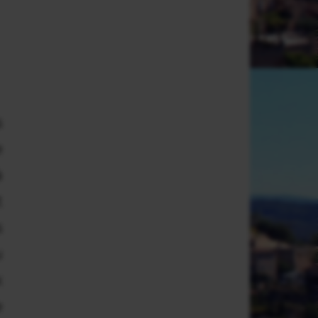
s
e
à
t
s
u
x
e