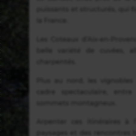
puissants et structurés, qui 
la France.
Les Coteaux d’Aix-en-Proven
belle variété de cuvées, a
charpentés.
Plus au nord, les vignoble
cadre spectaculaire, entre
sommets montagneux.
Arpenter ces itinéraires à 
paysages et des rencontres