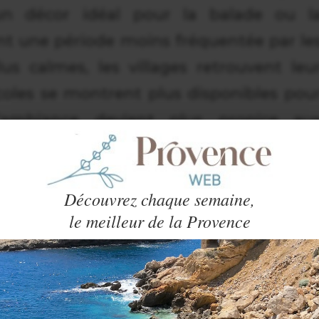
un décor idéal pour la balade ou l
nt une période moins fréquentée par le
lus calmes, les villages retrouvent leu
coles se montrent plus disponibles pou
 L’ambiance devient plus propice au
nerons, qui aiment partager leur passio
Découvrez chaque semaine,
le meilleur de la Provence
rovence, un moment à part
 vendanges rythment la vie de nombreu
n temps fort pour les viticulteurs, mai