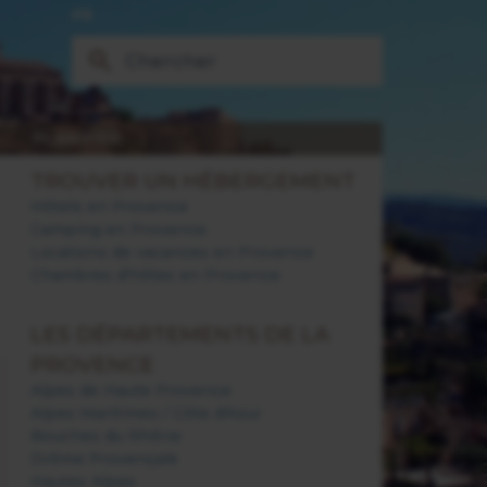
FR
PLANIFIER
TROUVER UN HÉBERGEMENT
Hôtels en Provence
Camping en Provence
Locations de vacances en Provence
Chambres d'hôtes en Provence
LES DÉPARTEMENTS DE LA
PROVENCE
Alpes de Haute Provence
Alpes Maritimes / Côte d'Azur
Bouches du Rhône
Drôme Provençale
Hautes Alpes