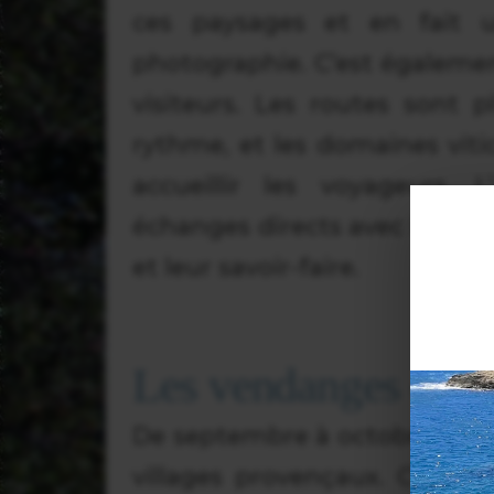
ces paysages et en fait 
photographie. C’est égaleme
visiteurs. Les routes sont p
rythme, et les domaines viti
accueillir les voyageurs.
échanges directs avec les vig
et leur savoir-faire.
Les vendanges en P
De septembre à octobre, les
villages provençaux. C’est u