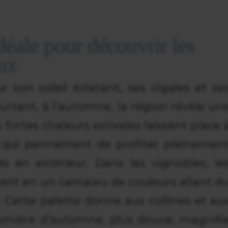
déale pour découvrir les
ux
son soleil éclatant, ses cigales et se
rtant, à l’automne, la région révèle un
 fortes chaleurs estivales laissent place 
 qui permettent de profiter pleinemen
s en extérieur. Dans les vignobles, le
ent en un camaïeu de couleurs allant d
 Cette palette donne aux collines et au
 lumière d’automne, plus douce, magnifi