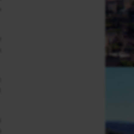
e
e
s
n
t
s
e