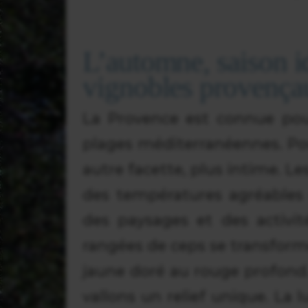
L’automne, saison i
vignobles provença
La Provence est connue pour 
plages méditerranéennes. Pou
autre facette, plus intime. Les
des températures agréables
des paysages et des activité
rangées de ceps se transform
jaune doré au rouge profond.
vallons un relief unique. La