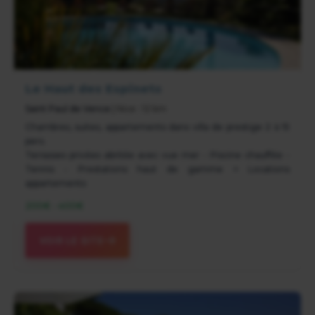
Le Haut des Espinets
Saint Paul de Vence
| Nice : 12 km
Chambres, suites, appartements dans villa de prestige 2 à 15
pers.
Terrasses privées abritée avec vue mer - Piscine chauffée -
Tennis - Prestations haut de gamme + Locations
appartements
200€ - 400€
VOIR LE SITE