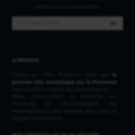
grâce à notre newsletter.
OK
A PROPOS
Fondé en 1996, Provence Web est
le
premier site touristique sur la Provence
avec plus d'un million de visiteurs par an.
Nous promouvons le tourisme en
Provence en recommandant des
hébergements, des activités, des villes et
villages en Provence.