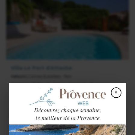
Villa Le Port d'Attache
Vallauris
| Cannes & Antibes : 7km
Chambres d’hôtes de charme dans belle villa avec vue sur la
mer. Piscine, jardin paysager, terrasses panoramiques. Air
×
climatisé. Terrasse privée. Parking privé
120€ - 165€
Découvrez chaque semaine,
le meilleur de la Provence
VOIR LE SITE