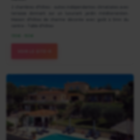
2 chambres d'hôtes - suites indépendantes climatisées avec
terrasse donnant sur un luxuriant jardin méditerranéen.
Maison d'hôtes de charme décorée avec goût à 5mn du
centre - Table d'hôtes
130€ - 150€
VOIR LE SITE