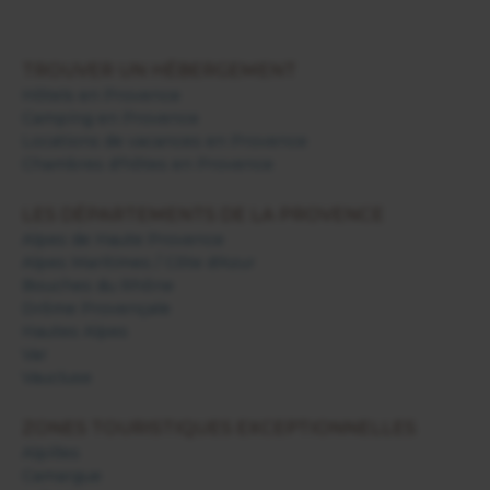
TROUVER UN HÉBERGEMENT
Hôtels en Provence
Camping en Provence
Locations de vacances en Provence
Chambres d'hôtes en Provence
LES DÉPARTEMENTS DE LA PROVENCE
Alpes de Haute Provence
Alpes Maritimes / Côte d'Azur
Bouches du Rhône
Drôme Provençale
Hautes Alpes
Var
Vaucluse
ZONES TOURISTIQUES EXCEPTIONNELLES
Alpilles
Camargue