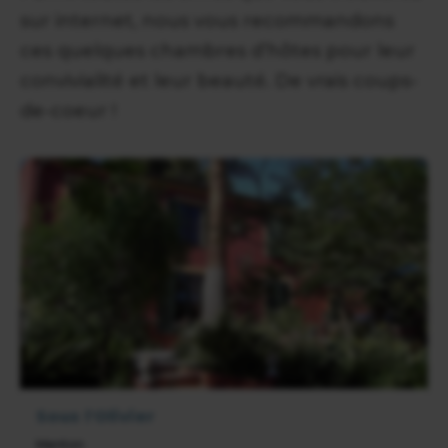
sur internet, nous vous recommandons
ces quelques chambres d’hôtes pour leur
convivialité et leur beauté. De vrais coups-
de-coeur !
Sous l'Olivier
Menton