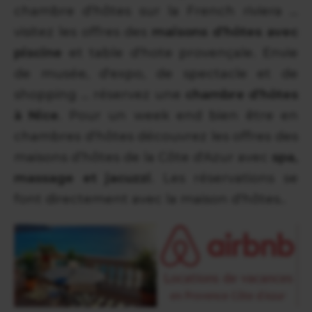
chambre d'hôtes sur la French riviera …
visitez les offres des
maisons d'hôtes avec
piscine
et table d'hote provençale. Envie
de musée, d'expo, de spectacle et de
shopping … réservez une
chambre d'hôtes
à Nice
. Pour un week end bien être en
chambres d'hôtes découvrez les offres des
maisons d’hôtes de la Côte d'Azur avec
spa,
massage et jacuzzi
. Les réservations se
font directement avec la maison d'hôtes..