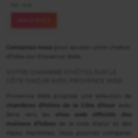
85€ - 140€
VOIR LE SITE
Contactez-nous
pour ajouter votre chabre
d’hôte sur Provence Web.
VOTRE CHAMBRE D'HÔTES SUR LA
CÔTE D'AZUR AVEC PROVENCE WEB
Provence Web propose une sélection de
chambres d'hôtes de la Côte d'Azur
avec
liens vers les
sites web officiels des
maisons d’hôtes
de la cote d'azur et des
Alpes Maritimes. Vous pourrez comparer