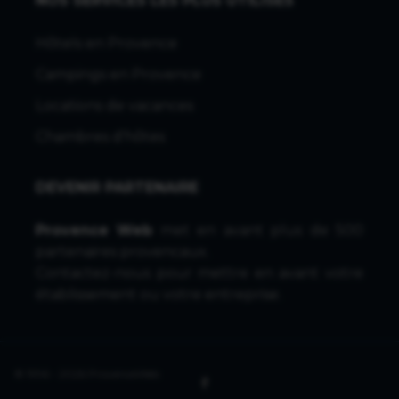
NOS SERVICES LES PLUS UTILISÉS
Hôtels en Provence
Campings en Provence
Locations de vacances
Chambres d'hôtes
DEVENIR PARTENAIRE
Provence Web
met en avant plus de 500
partenaires provencaux.
Contactez-nous
pour mettre en avant votre
établissement ou votre entreprise.
© 1996 - 2026 ProvenceWeb