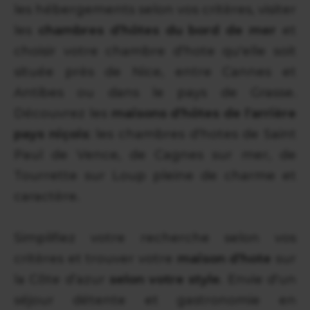
les hébergements selon vos critères, visiter
les
chambres d'hôtes du bord de mer
et
choisir votre chambre d'hote qu'elle soit
située près de Nice, entre Cannes et
Antibes ou dans le pays de Grasse.
Découvrez les
maisons d'hôtes de l'arrière
pays niçois
: les chambres d'hotes de Saint
Paul de Vence, de Cagnes sur mer, de
Tourrette sur Loup pleine de charme et
caractère.
Simplifiez votre recherche selon vos
critères et trouver votre
maison d'hote
sur
la Côte d’azur
selon votre style
. Envie d'un
séjour détente et gastronomie en