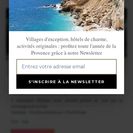
Villages d'exception, hôtels de charme,
activités originales : profitez toute l'année de la
Provence grâce à notre Newsletter
S'INSCRIRE À LA NEWSLETTER
L'Aleandra
Castellar
(
Menton
) | Menton : 6km - Monaco : 15km
3 chambres d'hôtes avec entrée privée et vue sur la
montagne et la mer
Terrasse - Piscine extérieure - Pool house
75€ - 115€