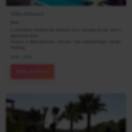
Villa Kilauea
Nice
4 chambres d'hôtes de charme avec terrasse privée dont 1
spacieuse suite
Piscine à débordement. Jacuzzi. Vue panoramique. Jardin.
Parking
160€ - 255€
VOIR LE SITE