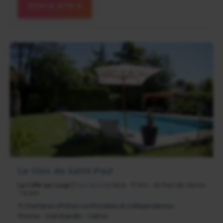
VOIR LE SITE
Le Clos de Saint Paul
La Colle sur Loup
(
Pays Niçois
) | Nice : 17 km - St Paul de Vence
: 1,5 km
3 Chambres d'hôtes confortables et indépendantes
Piscine - Grand jardin - Calme