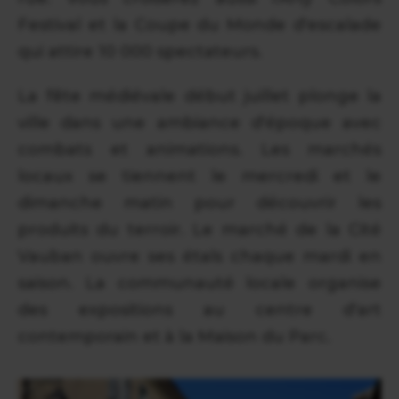
Festival et la Coupe du Monde d'escalade
qui attire 10 000 spectateurs.
La fête médiévale début juillet plonge la
ville dans une ambiance d'époque avec
combats et animations. Les marchés
locaux se tiennent le mercredi et le
dimanche matin pour découvrir les
produits du terroir. Le marché de la Cité
Vauban ouvre ses étals chaque mardi en
saison. La communauté locale organise
des expositions au centre d'art
contemporain et à la Maison du Parc.