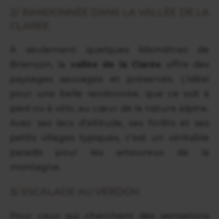
2/ RANDONNÉE DANS LA VALLÉE DE LA
CLARÉE
À seulement quelques kilomètres de
Briançon, la
vallée de la Clarée
offre des
paysages sauvages et préservés. L’idéal
pour une belle randonnée, que ce soit à
pied ou à vélo, au cœur de la nature alpine.
Avec ses lacs d’altitude, ses forêts et ses
petits villages typiques, c’est un véritable
paradis pour les amoureux de la
montagne.
3/ ESCALADE AU VERDON
Pour ceux qui cherchent des sensations