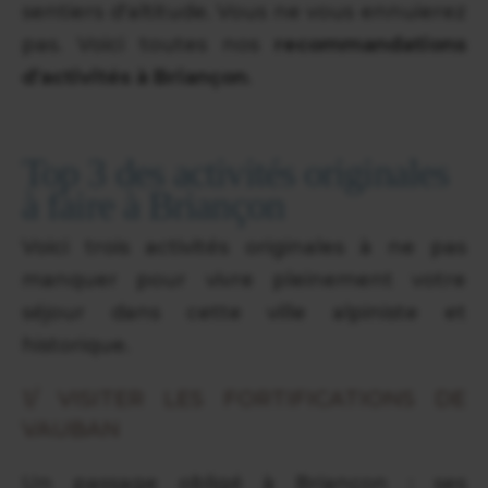
sentiers d'altitude. Vous ne vous ennuierez
pas. Voici toutes nos
recommandations
d'activités à Briançon
.
Top 3 des activités originales
à faire à Briançon
Voici trois activités originales à ne pas
manquer pour vivre pleinement votre
séjour dans cette ville alpiniste et
historique.
1/ VISITER LES FORTIFICATIONS DE
VAUBAN
Un passage obligé à Briançon : ses