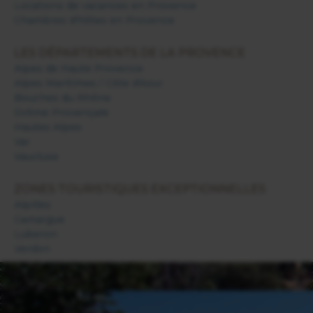
Locations de vacances en Provence
Chambres d'hôtes en Provence
LES DÉPARTEMENTS DE LA PROVENCE
Alpes de Haute Provence
Alpes Maritimes / Côte d'Azur
Bouches du Rhône
Drôme Provençale
Hautes Alpes
Var
Vaucluse
ZONES TOURISTIQUES EXCEPTIONNELLES
Alpilles
Camargue
Luberon
Verdon