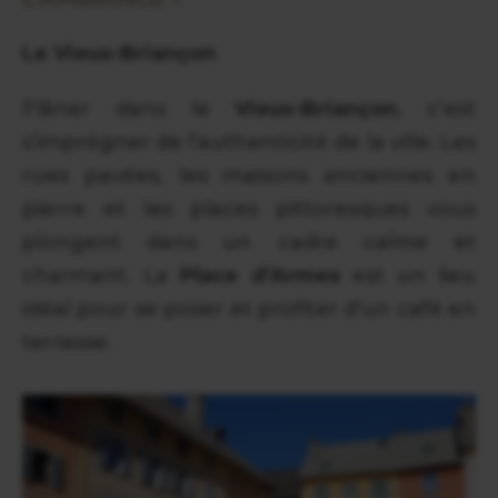
Le Vieux-Briançon
Flâner dans le
Vieux-Briançon
, c’est
s’imprégner de l’authenticité de la ville. Les
rues pavées, les maisons anciennes en
pierre et les places pittoresques vous
plongent dans un cadre calme et
charmant. La
Place d’Armes
est un lieu
idéal pour se poser et profiter d’un café en
terrasse.