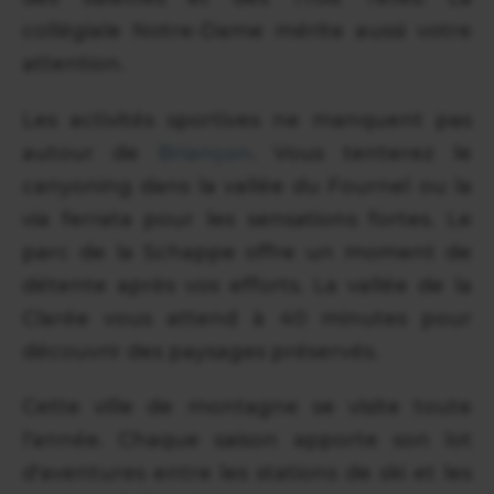
collégiale Notre-Dame mérite aussi votre
attention.
Les activités sportives ne manquent pas
autour de
Briançon
. Vous tenterez le
canyoning dans la vallée du Fournel ou la
via ferrata pour les sensations fortes. Le
parc de la Schappe offre un moment de
détente après vos efforts. La vallée de la
Clarée vous attend à 40 minutes pour
découvrir des paysages préservés.
Cette ville de montagne se visite toute
l'année. Chaque saison apporte son lot
d'aventures entre les stations de ski et les