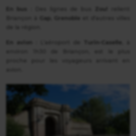
En bus
: Des lignes de bus
Zou!
relient
Briançon à
Gap
,
Grenoble
et d'autres villes
de la région.
En avion
: L’aéroport de
Turin-Caselle
, à
environ 1h30 de Briançon, est le plus
proche pour les voyageurs arrivant en
avion.