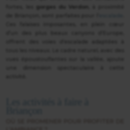
fortes, les
gorges du Verdon
, à proximité
de Briançon, sont parfaites pour l’
escalade
.
Ces falaises imposantes, en plein cœur
d’un des plus beaux canyons d’Europe,
offrent des voies d’escalade adaptées à
tous les niveaux. Le cadre naturel, avec des
vues époustouflantes sur la vallée, ajoute
une dimension spectaculaire à cette
activité.
Les activités à faire à
Briançon
OÙ SE PROMENER POUR PROFITER DE
L’AMBIANCE ?