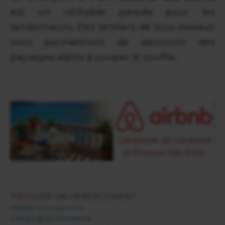
est un véritable paradis pour les
randonneurs. Des sentiers de tous niveaux
vous permettront de découvrir des
paysages alpins à couper le souffle.
TROUVER UN HÉBERGEMENT
Hôtels en Provence
Camping en Provence