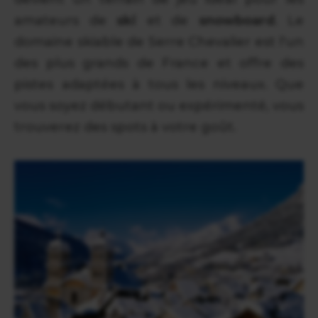
amateurs de
ski
et de
snowboard
. Le
domaine skiable de Serre Chevalier est l'un
des plus grands de France et offre des
pistes adaptées à tous les niveaux. Que
vous soyez débutant ou expérimenté, vous
trouverez des spots à votre goût.