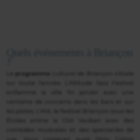
Quels événements à Briançon
?
Le
programme
culturel de Briançon s'étale
sur toute l'année. L'Altitude Jazz Festival
enflamme la ville fin janvier avec une
centaine de concerts dans les bars et sur
les pistes. L'été, le festival Briançon sous les
Étoiles anime la Cité Vauban avec des
comédies musicales et des spectacles de
rue. Vous croiserez aussi l'Arty Colors