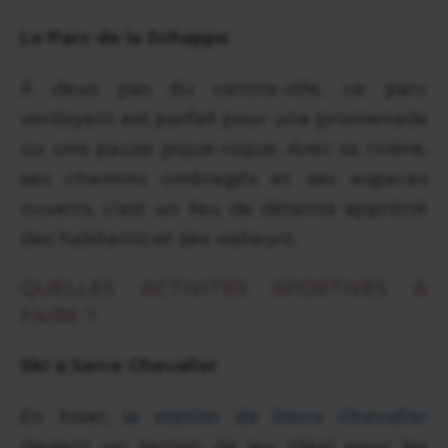
Le Parc de la Schappe
À deux pas du centre-ville, ce parc
verdoyant est parfait pour une promenade
ou une pause pique-nique. Avec sa rivière,
ses chemins ombragés et ses espaces
ouverts, c'est un lieu de détente apprécié
des habitants et des visiteurs.
QUELLES ACTIVITÉS SPORTIVES À
FAIRE ?
Ski à Serre Chevalier
En hiver,
la station de Serre Chevalier
devient un terrain de jeu idéal pour les