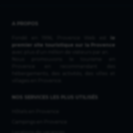
A PROPOS
Fondé en 1996, Provence Web est
le
premier site touristique sur la Provence
avec plus d'un million de visiteurs par an.
Nous promouvons le tourisme en
Provence en recommandant des
hébergements, des activités, des villes et
villages en Provence.
NOS SERVICES LES PLUS UTILISÉS
Hôtels en Provence
Campings en Provence
Locations de vacances