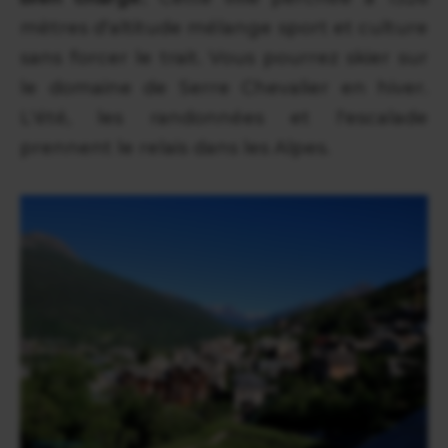
mètres d'altitude mélange sport et culture
sans forcer le trait. Vous pourrez skier sur
le domaine de Serre Chevalier en hiver.
L'été, les randonnées et l'escalade
prennent le relais dans les Alpes.