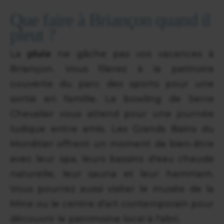
Que faire à Briançon quand il
pleut ?
La
pluie
ne gâche pas vos vacances à
Briançon. Vous filerez à la patinoire
couverte du parc des sports pour une
sortie en famille. Le bowling de Serre
Chevalier vous attend pour une journée
ludique entre amis. Les Grands Bains du
Monêtier offrent un moment de bien-être
avec leur spa, leurs bassins d'eau chaude
naturelle, leur sauna et leur hammam.
Vous pourrez aussi visiter le musée de la
Mine ou le centre d'art contemporain pour
découvrir le patrimoine local à l'abri.