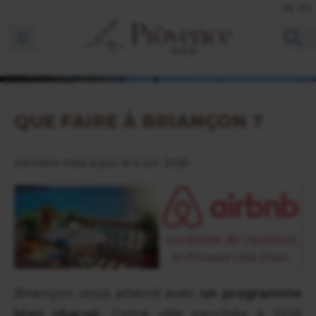
FR
EN
Ouvrir la barre de navigation
QUE FAIRE À BRIANÇON ?
Dernière mise à jour le 6 oct. 2025
Briançon vous attend avec
un programme
bien chargé.
Cette ville perchée à 1326