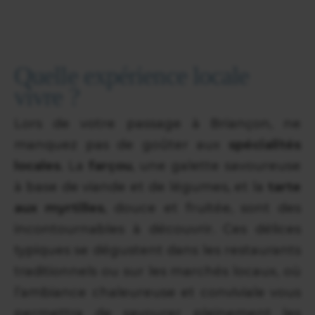
Quelle expérience locale
vivre ?
Lors de votre passage à Briançon, ne
manquez pas de goûter aux
spécialités
locales
. La
farçou
, une galette savoureuse
à base de viande et de légumes, et la
tarte
aux myrtilles
, douce et fruitée, sont des
incontournables à découvrir. Ces délices
typiques se dégustent dans les restaurants
traditionnels ou sur les marchés locaux, où
l’ambiance chaleureuse et conviviale vous
permettra de savourer pleinement les