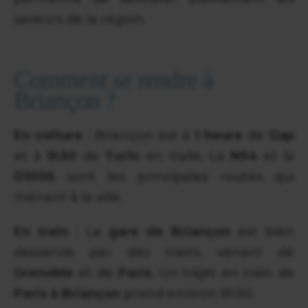
saveurs de la région.
Comment se rendre à
Briançon ?
En voiture
: Briançon est à
1 heure
de
Gap
et à
1h30
de
Turin
en Italie. La
N94
et la
D1006
sont les principales routes qui
mènent à la ville.
En train
: La
gare de Briançon
est bien
desservie par des trains venant de
Grenoble
et de
Paris
. Un trajet en train de
Paris à Briançon
prend environ 5h30.