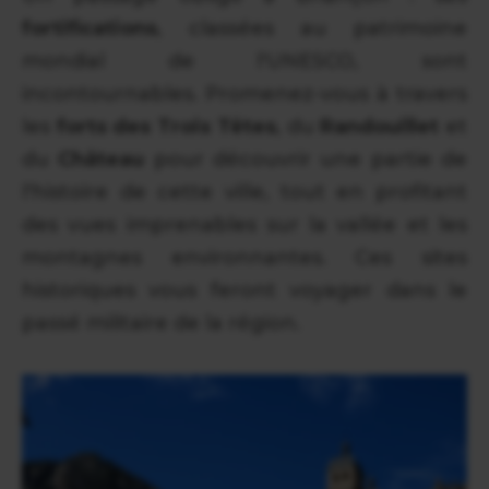
fortifications
, classées au patrimoine
mondial de l'UNESCO, sont
incontournables. Promenez-vous à travers
les
forts des Trois Têtes
, du
Randouillet
et
du
Château
pour découvrir une partie de
l'histoire de cette ville, tout en profitant
des vues imprenables sur la vallée et les
montagnes environnantes. Ces sites
historiques vous feront voyager dans le
passé militaire de la région.