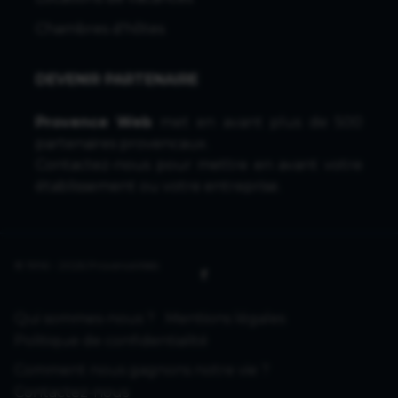
Chambres d'hôtes
DEVENIR PARTENAIRE
Provence Web
met en avant plus de 500
partenaires provencaux.
Contactez-nous
pour mettre en avant votre
établissement ou votre entreprise.
© 1996 - 2026 ProvenceWeb
Qui sommes-nous ?
Mentions légales
Politique de confidentialité
Comment nous gagnons notre vie ?
Contactez-nous