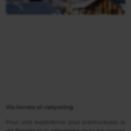
Via ferrata et canyoning
Pour une expérience plus aventureuse, la
via ferrata
et le
canyoning
dans les gorges