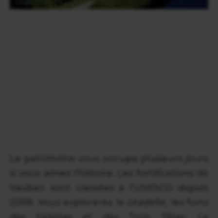
Le patrimoine vous occupe plusieurs jours
si vous aimez l'histoire. Les fortifications de
Vauban sont classées à l'UNESCO depuis
2008. Vous explorerez la citadelle, les forts
des Salettes et des Trois Têtes. La