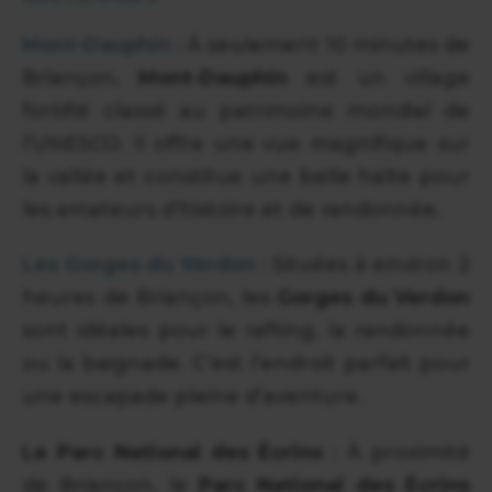
Mont-Dauphin
: À seulement 10 minutes de
Briançon,
Mont-Dauphin
est un village
fortifié classé au patrimoine mondial de
l’UNESCO. Il offre une vue magnifique sur
la vallée et constitue une belle halte pour
les amateurs d’histoire et de randonnée.
Les Gorges du Verdon
: Situées à environ 2
heures de Briançon, les
Gorges du Verdon
sont idéales pour le rafting, la randonnée
ou la baignade. C’est l’endroit parfait pour
une escapade pleine d’aventure.
Le Parc National des Écrins
: À proximité
de Briançon, le
Parc National des Écrins