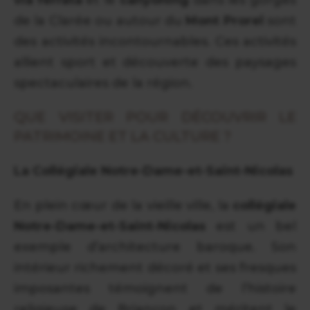
de la Clarée ou autour du
Mont Prorel
sont
des activités incontournables. Ces activités
allient sport et découverte des paysages
spectaculaires de la région.
QUE VISITER POUR DÉCOUVRIR LE
PATRIMOINE ET LA CULTURE ?
La Collégiale Notre-Dame-et-Saint-Nicolas
En plein cœur de la vieille ville, la
collégiale
Notre-Dame-et-Saint-Nicolas
est un bel
exemple d’architecture baroque. Son
intérieur richement décoré et ses fresques
imposantes témoignent de l’histoire
religieuse de Briançon et méritent le