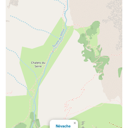
×
Névache