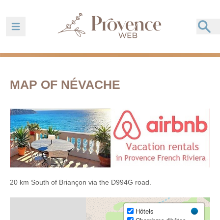
Ouvrir la barre de navigation
MAP OF NÉVACHE
20 km South of Briançon via the D994G road.
Hôtels