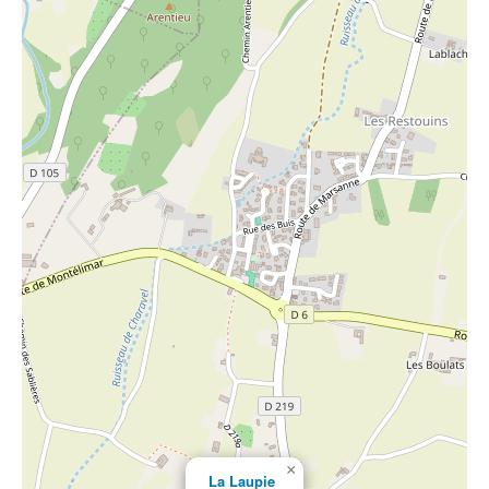
×
La Laupie