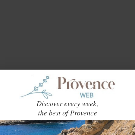
Discover every week,
the best of Provence