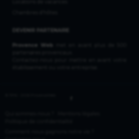
Locations de vacances
Chambres d'hôtes
DEVENIR PARTENAIRE
Provence Web
met en avant plus de 500
partenaires provencaux.
Contactez-nous
pour mettre en avant votre
établissement ou votre entreprise.
© 1996 - 2026 ProvenceWeb
Qui sommes-nous ?
Mentions légales
Politique de confidentialité
Comment nous gagnons notre vie ?