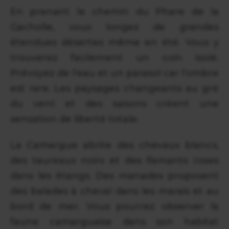
En prenant le chemin du Phare de la
Gacholle, vous longez de grandes
étendues désertes même en été. Vous y
trouverez facilement un coin isolé.
Prévoyez de l'eau et un parasol car l'ombre
est rare. Les paysages changeants au gré
du vent et des saisons créent une
sensation de liberté totale.
La Camargue abrite des chevaux blancs,
des taureaux noirs et des flamants roses
dans les étangs. Des manades proposent
des balades à cheval dans les marais et au
bord de mer. Vous pourrez observer la
faune camarguaise dans son habitat