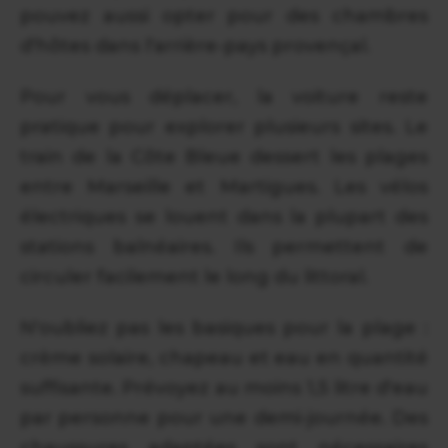
pouvez aussi opter pour des chambres
d'hôtes dans l'arrière-pays provençal.
Pour vous déplacer, la voiture reste
pratique pour explorer plusieurs sites. Le
train de la Côte Bleue dessert les plages
entre Marseille et Martigues. Les vélos
électriques se louent dans la plupart des
stations balnéaires. Ils permettent de
circuler facilement le long du littoral.
N'oubliez pas les basiques pour la plage :
crème solaire, chapeau et eau en quantité
suffisante. Prévoyez au moins 1,5 litre d'eau
par personne pour une demi-journée. Des
chaussures adaptées sont nécessaires