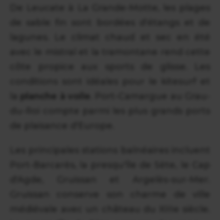
De Leucate à La Grande-Motte, les plages
de sable fin sont bordées d'étangs et de
lagunes. Le climat chaud et sec en été
avec le mistral et la tramontane rend cette
côte propice aux sports de glisse. Les
conditions sont idéales pour le kitesurf et
la
planche à voile
. Port-Camargue au Grau-
du-Roi compte parmi les plus grands ports
de plaisance d'Europe.
Les principales stations balnéaires incluent
Port-Barcarès, la presqu'île de Sète, le Cap
d'Agde, Gruissan et Argelès-sur-Mer.
Gruissan conserve son charme de ville
médiévale avec un château du XIIIe siècle.