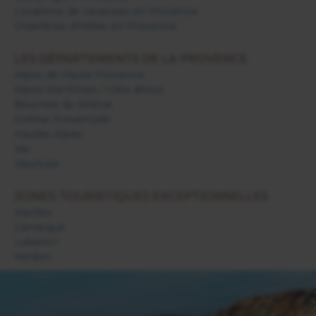
Locations de vacances en Provence
Chambres d'hôtes en Provence
LES DÉPARTEMENTS DE LA PROVENCE
Alpes de Haute Provence
Alpes Maritimes / Côte d'Azur
Bouches du Rhône
Drôme Provençale
Hautes Alpes
Var
Vaucluse
ZONES TOURISTIQUES EXCEPTIONNELLES
Alpilles
Camargue
Luberon
Verdon