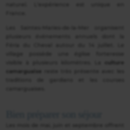
naturel. L'expérience est unique en
France.
Les Saintes-Maries-de-la-Mer organisent
plusieurs événements annuels dont la
Féria du Cheval autour du 14 juillet. Le
village possède une église forteresse
visible à plusieurs kilomètres. La
culture
camarguaise
reste très présente avec les
traditions de gardians et les courses
camarguaises.
Bien préparer son séjour
Les mois de mai, juin et septembre offrent