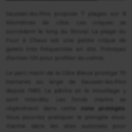
Sausset-les-Pins propose 7 plages sur 8
kilomètres de côte. Les criques se
succèdent le long du littoral. La plage du
Four à Chaux est une petite crique de
galets très fréquentée en été. Prévoyez
d'arriver tôt pour profiter du calme.
Le parc marin de la Côte Bleue protège 70
hectares au large de Sausset-les-Pins
depuis 1983. La pêche et le mouillage y
sont interdits. Les fonds marins se
régénèrent dans cette
zone protégée
.
Vous pourrez pratiquer la plongée sous-
marine dans les sites autorisés pour