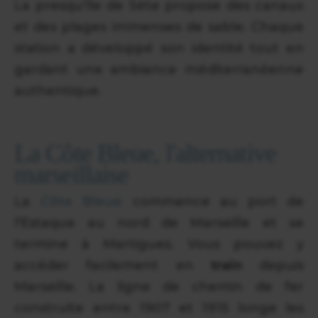
La presqu'île de Sète propose des canaux
et des plages immenses de sable. Chaque
station a développé son identité tout en
gardant une ambiance méditerranéenne
authentique.
La Côte Bleue, l'alternative
marseillaise
La
Côte Bleue
commence au port de
l'Estaque au nord de Marseille et se
termine à Martigues. Vous pouvez y
accéder facilement en
train
depuis
Marseille. La ligne de chemin de fer
construite entre 1907 et 1915 longe les