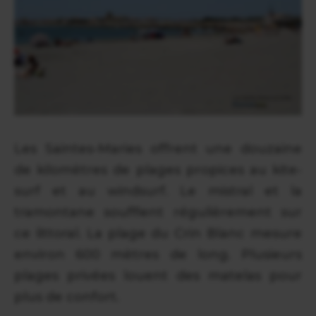
Les Saintes-Maries offrent une douzaine
de kilomètres de plages propices au kite-
surf et au windsurf. Le mistral et la
tramontane soufflent régulièrement sur
ce littoral. La plage du Crin Blanc mesure
environ 600 mètres de long. Plusieurs
plages privées louent des matelas pour
plus de confort.