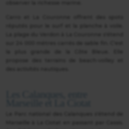
observer la richesse marine.
Carro et La Couronne offrent des spots
réputés pour le surf et la planche à voile.
La plage du Verdon à La Couronne s'étend
sur 24 000 mètres carrés de sable fin. C'est
la plus grande de la Côte Bleue. Elle
propose des terrains de beach-volley et
des activités nautiques.
Les Calanques, entre
Marseille et La Ciotat
Le Parc national des Calanques s'étend de
Marseille à La Ciotat en passant par Cassis.