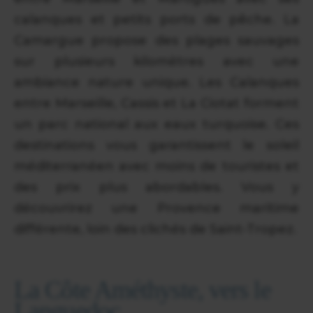
calanques et petits ports de pêche. La
Camargue propose des plages sauvages
sur plusieurs kilomètres avec une
ambiance nature unique. Les Calanques
entre Marseille, Cassis et La Ciotat forment
un parc national aux eaux turquoise. Ces
destinations vous garantissent le soleil
méditerranéen avec moins de touristes et
des prix plus abordables. Vous y
découvrirez une Provence maritime
différente, loin des clichés de Saint-Tropez.
La Côte Améthyste, vers le
Languedoc