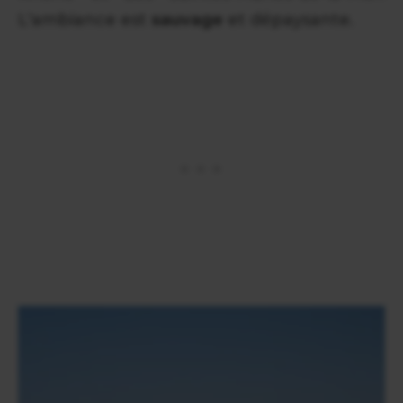
L'ambiance est
sauvage
et dépaysante.