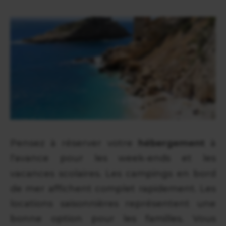
Pensez à réserver votre
hébergement
à
l'avance pour les week-ends et les
vacances scolaires. Les campings en bord
de mer affichent complet rapidement. Les
locations saisonnières représentent une
bonne option pour les familles. Vous