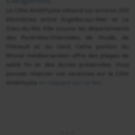
La Côte Améthyste s'étend sur environ 200
kilomètres entre Argelès-sur-Mer et Le
Grau-du-Roi. Elle couvre les départements
des Pyrénées-Orientales, de l'Aude, de
l'Hérault et du Gard. Cette portion du
littoral méditerranéen offre des plages de
sable fin et des dunes préservées. Vous
pouvez réserver vos vacances sur la Côte
Améthyste
en cliquant sur ce lien
.