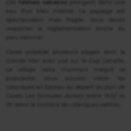
Ces
falaises calcaires
plongent dans une
eau d'un bleu intense. Le paysage est
spectaculaire mais fragile. Vous devez
respecter la réglementation stricte du
parc national.
Cassis possède plusieurs plages dont la
Grande Mer avec vue sur le Cap Canaille.
Le village reste charmant malgré sa
popularité. Vous pouvez visiter les
calanques en bateau au départ du port de
Cassis. Les formules durent entre 1h30 et
2h selon le nombre de calanques visitées.