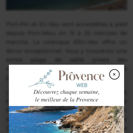
Port-Pin et En-Vau sont accessibles à pied
depuis Port-Miou en 15 à 30 minutes de
marche. La calanque d'En-Vau offre un
décor exceptionnel. Vous y trouverez une
petite plage de sable prisée des
randonneurs. Attention, seules certaines
×
plages sont surveillées en été.
Découvrez chaque semaine,
La Ciotat dispose de belles calanques dont
le meilleur de la Provence
Figuerolles, surnommée le jardin de
figuiers. La calanque du Mugel se divise en
deux plages de galets avec un parc classé
Jardin remarquable. La végétation quasi