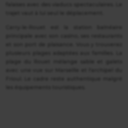
falaises avec des viaducs spectaculaires. Le
trajet vaut à lui seul le déplacement.
Carry-le-Rouet est la station balnéaire
principale avec son casino, ses restaurants
et son port de plaisance. Vous y trouverez
plusieurs plages adaptées aux familles. La
plage du Rouet mélange sable et galets
avec une vue sur Marseille et l'archipel du
Frioul. Le cadre reste authentique malgré
les équipements touristiques.