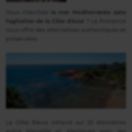
Vous cherchez
la mer Méditerranée sans
l'agitation de la Côte d'Azur
? La Provence
vous offre des alternatives authentiques et
préservées.
La Côte Bleue s'étend sur 25 kilomètres
entre Marseille et Martigues avec ses