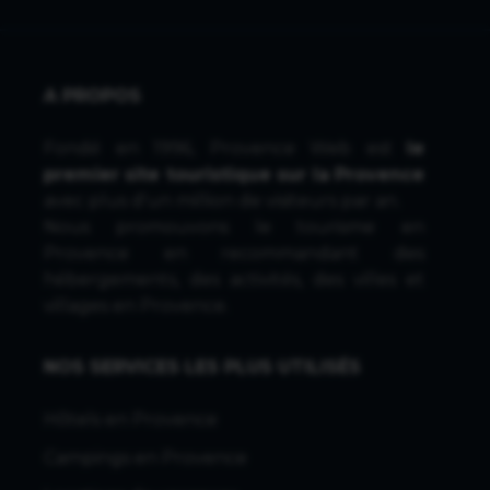
A PROPOS
Fondé en 1996, Provence Web est
le
premier site touristique sur la Provence
avec plus d'un million de visiteurs par an.
Nous promouvons le tourisme en
Provence en recommandant des
hébergements, des activités, des villes et
villages en Provence.
NOS SERVICES LES PLUS UTILISÉS
Hôtels en Provence
Campings en Provence