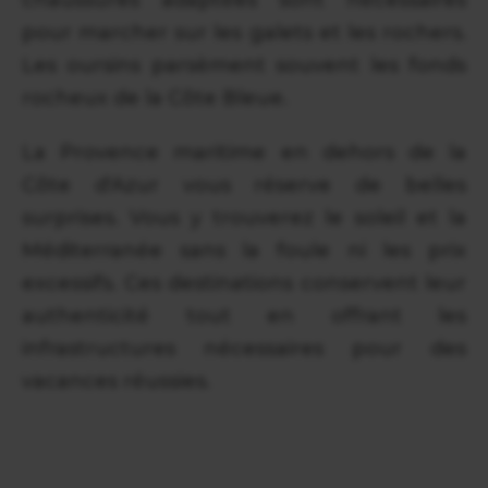
pour marcher sur les galets et les rochers.
Les oursins parsèment souvent les fonds
rocheux de la Côte Bleue.
La Provence maritime en dehors de la
Côte d'Azur vous réserve de belles
surprises. Vous y trouverez le soleil et la
Méditerranée sans la foule ni les prix
excessifs. Ces destinations conservent leur
authenticité tout en offrant les
infrastructures nécessaires pour des
vacances réussies.