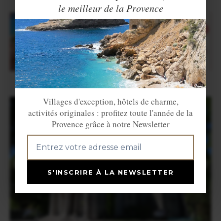
le meilleur de la Provence
Villages d'exception, hôtels de charme,
activités originales : profitez toute l'année de la
Provence grâce à notre Newsletter
S'INSCRIRE À LA NEWSLETTER