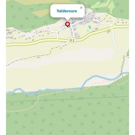
×
Valderoure