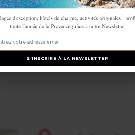
lages d'exception, hôtels de charme, activités originales : prof
toute l'année de la Provence grâce à notre Newsletter
villas et appartements sur
Airbnb
ille de Provence. Vous y passerez
S'INSCRIRE À LA NEWSLETTER