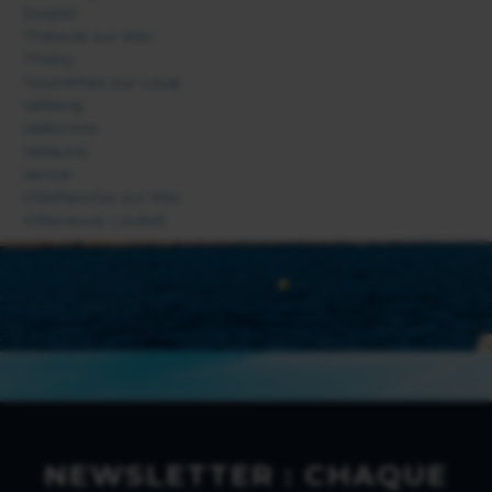
Sospel
Théoule sur Mer
Thiéry
Tourrettes sur Loup
Valberg
Valbonne
Vallauris
Vence
Villefranche sur Mer
Villeneuve Loubet
NEWSLETTER : CHAQUE