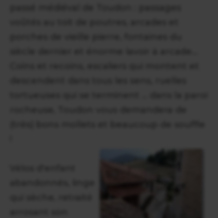
passé médiéval de Toudon : passages
voûtés au toit de poutres, arcades et
porches de vieille pierre, fontaines du
siècle dernier et énorme lavoir à arcade...
Coins et recoins, escaliers qui montent et
descendent dans tous les sens, ruelles
tortueuses qui se terminent … dans la paroi
rocheuse, Toudon vous demandera de
(très) bons mollets et beaucoup de souffle
!
Vélos d'enfant
abandonnés, linge
qui sèche, retraité
arrosant son