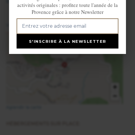
Roches
(5 km) et
Ascros
(12 km).
activités originales : profitez toute l'année de la
Provence grâce à notre Newsletter
View in English
S'INSCRIRE À LA NEWSLETTER
×
Toudon
+
−
Agrandir la carte
HÉBERGEMENTS SUR PLACE: