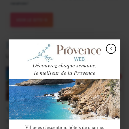
vacances !
VOIR LE SITE
Hébergements
×
Locations vacances. Gîtes.
Découvrez chaque semaine,
le meilleur de la Provence
Villes et Villages voisins
Tourette de Château
(4 km),
Revest les
Villages d'exception, hôtels de charme,