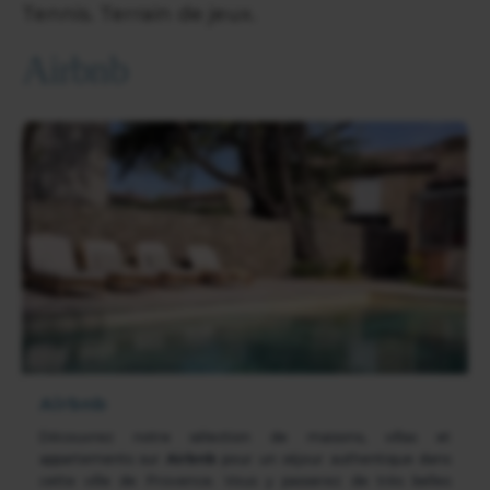
Tennis. Terrain de jeux.
Airbnb
Airbnb
Découvrez notre sélection de maisons, villas et
appartements sur
Airbnb
pour un séjour authentique dans
cette ville de Provence. Vous y passerez de très belles