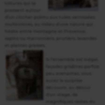
toitures qui se
pressent autour
d'un clocher pointu aux tuiles vernissées
multicolores, au milieu d'une nature qui
hésite entre montagne et Provence,
sapins ou marronniers, pruniers, lavandes
et plantes grasses.
Si l'ensemble est inégal,
façades grisâtres parfois
peu avenantes, vous
aurez la surprise
découvrir, au détour
d'un virage, de
magnifiques restes du