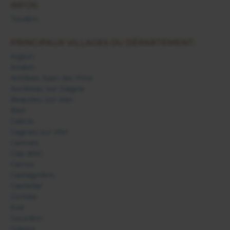
INFOS:
Toudon
PRINCIPAUX VILLAGES DU DÉPARTEMENT:
Aiglun
Andon
Antibes Juan-les-Pins
Auribeau sur Siagne
Beaulieu sur Mer
Biot
Cabris
Cagnes sur Mer
Cannes
Cap d'Ail
Carros
Castagniers
Castellar
Contes
Eze
Gourdon
Grasse