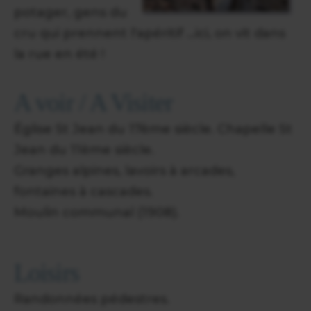
potager, gens du
cru qui prennent l'apéritif ...ici, on vit dans
la rue en été !
A voir / A Visiter
Église St Jean du 17ème siècle. Chapelle St
Jean du 11ème siècle.
Granges alpines, lavoirs à arcades,
fontaines à cascades.
Moulin communal (1908).
Loisirs
Randonnées pédestres.