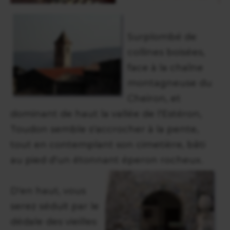
Surplombé de
collines boisées,
face à la chaîne
montagneuse du
Cheiron, et
dominant de haut la vallée de l'Estéron,
Toudon semble s'accrocher à la pente,
tout en contemplant son cimetière, bâti
au pied d'un étonnant éperon rocheux.
D'en haut, vous
serez séduit par le
dédale des vieilles