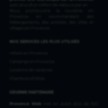
avec plus d'un million de visiteurs par an.
Nous promouvons le tourisme en
Provence en recommandant des
hébergements, des activités, des villes et
villages en Provence.
NOS SERVICES LES PLUS UTILISÉS
Hôtels en Provence
Campings en Provence
Locations de vacances
Chambres d'hôtes
DEVENIR PARTENAIRE
Provence Web
met en avant plus de 500