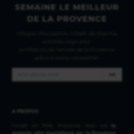
SEMAINE LE MEILLEUR
DE LA PROVENCE
Villages d'exception, hôtels de charme,
activités originales :
profitez toute l'année de la Provence
grâce à notre newsletter.
OK
A PROPOS
Fondé en 1996, Provence Web est
le
premier site touristique sur la Provence