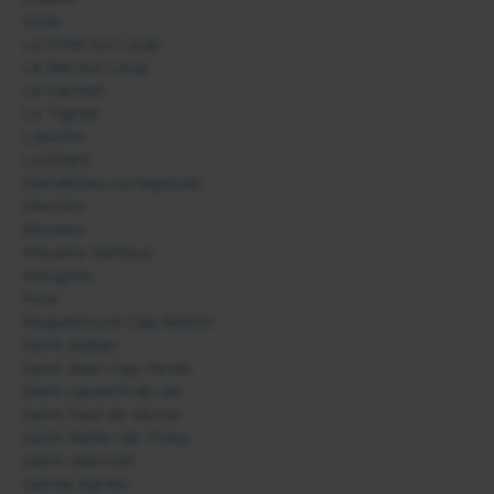
Isola
La Colle sur Loup
Le Bar sur Loup
Le Cannet
Le Tignet
Lieuche
Lucéram
Mandelieu La Napoule
Menton
Monaco
Mouans-Sartoux
Mougins
Nice
Roquebrune Cap Martin
Saint Auban
Saint Jean Cap Ferrat
Saint Laurent du Var
Saint Paul de Vence
Saint Vallier de Thiey
Saint-Jeannet
Sainte Agnès