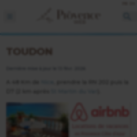
FR
EN
Ouvrir la barre de navigation
TOUDON
Dernière mise à jour le 13 févr. 2026
A 48 Km de
Nice
, prendre la RN 202 puis la
D7 (2 km après
St Martin du Var
).