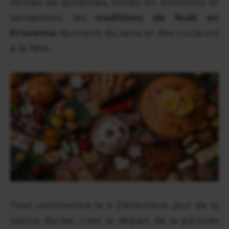
Riches de symboles, fortes en émotions et
sensations, les
traditions de Noël en
Provence
donnent du sens et des couleurs
à la fête.
Tout commence le 4 Décembre, jour de la
Sainte Barbe, c'est le départ de la période