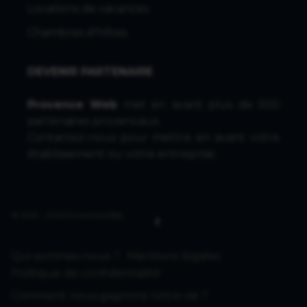
Locations de vacances
Chambres d'hôtes
DEVENIR PARTENAIRE
Provence Web
met en avant plus de 500
partenaires provencaux.
Contactez-nous
pour mettre en avant votre
établissement ou votre entreprise.
© 1996 - 2026 ProvenceWeb
Qui sommes-nous ?
Mentions légales
Politique de confidentialité
Comment nous gagnons notre vie ?