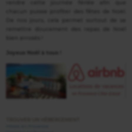
rendre cette journée fériée afin que
chacun puisse profiter des fêtes de Noël.
De nos jours, cela permet surtout de se
remettre doucement des repas de Noël
bien arrosés !
Joyeux Noël à tous !
TROUVER UN HÉBERGEMENT
Hôtels en Provence