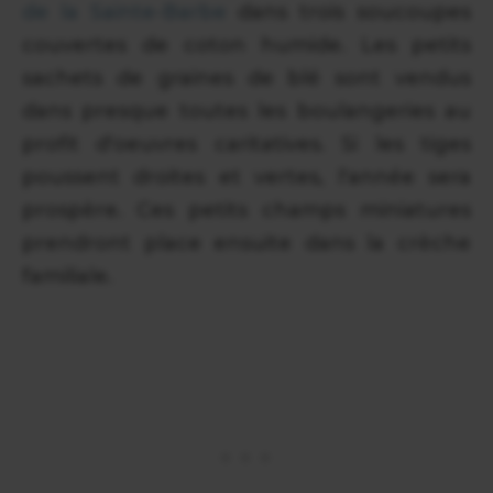
de la Sainte-Barbe
dans trois soucoupes
couvertes de coton humide. Les petits
sachets de graines de blé sont vendus
dans presque toutes les boulangeries au
profit d'oeuvres caritatives. Si les tiges
poussent droites et vertes, l'année sera
prospère. Ces petits champs miniatures
prendront place ensuite dans la crèche
familiale.