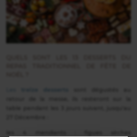
QUELS SONT LES 13 DESSERTS DU
REPAS TRADITIONNEL DE FÊTE DE
NOËL ?
Les
treize desserts
sont dégustés au
retour de la messe, ils resteront sur la
table pendant les 3 jours suivant, jusqu'au
27 Décembre :
les 4 mendiants : figues sèches