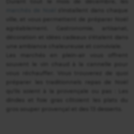
Durant tout le mois de décembre, les
marchés de Noël
s'installent dans chaque
ville, et vous permettent de préparer Noël
agréablement. Gastronomie, artisanat,
décoration et idées cadeaux s'étalent dans
une ambiance chaleureuse et conviviale.
Les marchés en plein-air vous offrent
souvent le vin chaud à la cannelle pour
vous réchauffer. Vous trouverez de quoi
préparer les traditionnels repas de Noël
qu'ils soient à la provençale ou pas : Les
dindes et foie gras côtoient les plats du
gros souper provençal et des 13 desserts.