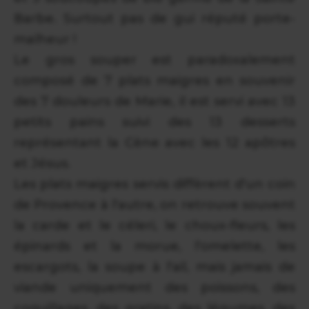
Barbe. Surtout pas de gui réputé porte-
malheur !
Le gros souper est paradoxalement
composé de 7 plats maigres en souvenir
des 7 douleurs de Marie, il est servi avec 13
petits pains suivi des 13 desserts
représentant la Cène avec les 12 apôtres
et Jésus.
Les plats maigres servis diffèrent d'un coin
de Provence à l'autre, on retrouve souvent
la carde et le céleri, le choux-fleurs, les
épinards et la morue, l'omelette, les
escargots, la soupe à l'ail, mais jamais de
viande uniquement des poissons, des
coquillages, des gratins, des légumes, des