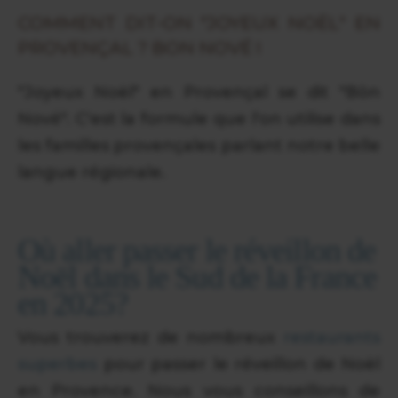
COMMENT DIT-ON "JOYEUX NOËL" EN
PROVENÇAL ? BON NOVÉ !
"Joyeux Noël" en Provençal se dit "Bòn
Nové". C'est la formule que l'on utilise dans
les familles provençales parlant notre belle
langue régionale.
Où aller passer le réveillon de
Noël dans le Sud de la France
en 2025?
Vous trouverez de nombreux
restaurants
superbes
pour passer le réveillon de Noël
en Provence. Nous vous conseillons de