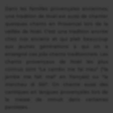
Dans les familles provençales anciennes,
une tradition de Noël est aussi de chanter
quelques chants en Provençal lors de la
veillée de Noël. C'est une tradition ancrée
chez nos anciens et qui plait beaucoup
aux jeunes générations à qui on a
enseigné ces jolis chants traditionnels. Les
chants provençaux de Noël les plus
connus sont "La cambo me fai mau" ("la
jambe me fait mal" en français) ou "la
marchau di Rèi". On chante aussi des
cantiques en langues provençales lors de
la messe de minuit dans certaines
paroisses.