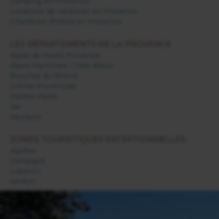
Camping en Provence
Locations de vacances en Provence
Chambres d'hôtes en Provence
LES DÉPARTEMENTS DE LA PROVENCE
Alpes de Haute Provence
Alpes Maritimes / Côte d'Azur
Bouches du Rhône
Drôme Provençale
Hautes Alpes
Var
Vaucluse
ZONES TOURISTIQUES EXCEPTIONNELLES
Alpilles
Camargue
Luberon
Verdon