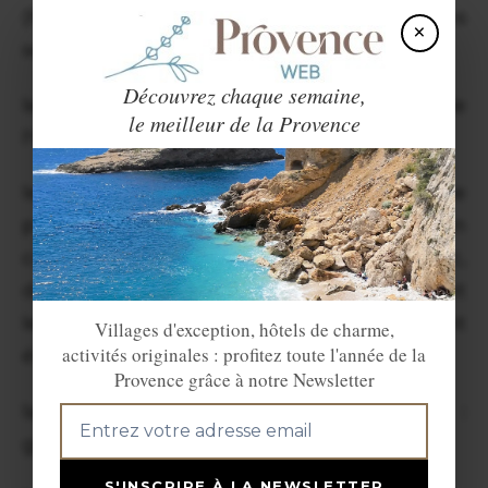
(Franciscains), amandes (Carmélite), raisins
×
secs (Dominicains) et noix (Augustins),
Découvrez chaque semaine,
les dattes : symbole du Christ venu de
le meilleur de la Provence
l'Orient,
les nougats (le noir et le blanc) pour le
pénitent blanc et le pénitent noir selon
certains, pour d'autres le nougat blanc,
doux et onctueux représente la pureté et
le bien, le nougat noir plus dur et cassant
Villages d'exception, hôtels de charme,
activités originales : profitez toute l'année de la
évoque l'impur et les forces du mal.
Provence grâce à notre Newsletter
la fougasse à l'huile d'olive (la pompe) :
galette ronde aplatie à l'huile d'olive,
S'INSCRIRE À LA NEWSLETTER