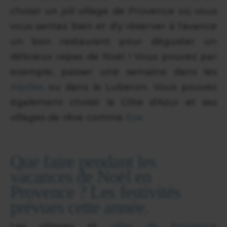
choisir un joli village de Provence où vous
vous sentez bien et d'y réserver à l'avance
un bon restaurant pour déguster un
délicieux repas de Noël ! Vous pouvez par
exemple, passer une semaine dans les
Alpilles
ou dans le Luberon. Vous pouvez
également choisir la Côte d'Azur et ses
villages de rêve comme
Eze
.
Que faire pendant les
vacances de Noël en
Provence ? Les festivités
prévues cette année.
Les villages et
villes de Provence