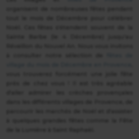
organisent de nombreuses fêtes pendant
tout le mois de Décembre pour célébrer
Noël. Ces fêtes s'étendent souvent de la
Sainte Barbe (le 4 Décembre) jusqu'au
Réveillon du Nouvel An. Nous vous invitons
à consulter notre sélection de
fêtes de
village du mois de Décembre en Provence
,
vous trouverez forcément une jolie fête
près de chez vous ! Il est très agréable
d'aller admirer les crèches provençales
dans les différents villages de Provence, de
parcourir les marchés de Noël et d'assister
à quelques grandes fêtes comme la Fête
de la Lumière à Saint Raphaël.