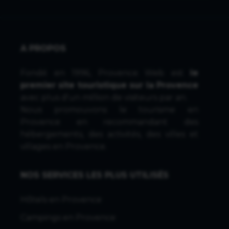
A PROPOS
Fondé en 1996, Provence Web est
le
premier site touristique sur la Provence
avec plus d'un million de visiteurs par an.
Nous promouvons le tourisme en
Provence en recommandant des
hébergements, des activités, des villes et
villages en Provence.
NOS SERVICES LES PLUS UTILISÉS
Hôtels en Provence
Campings en Provence