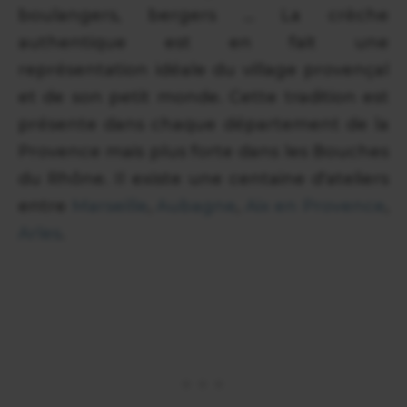
boulangers, bergers ... La crèche
authentique est en fait une
représentation idéale du village provençal
et de son petit monde. Cette tradition est
présente dans chaque département de la
Provence mais plus forte dans les Bouches
du Rhône. Il existe une centaine d'ateliers
entre
Marseille
,
Aubagne
,
Aix en Provence
,
Arles
.