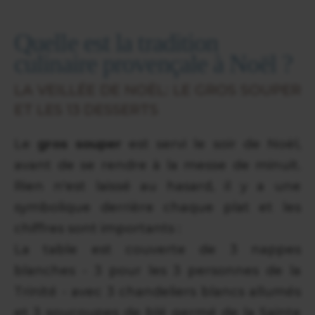
Quelle est la tradition
culinaire provençale à Noël ?
LA VEILLÉE DE NOËL: LE GROS SOUPER
ET LES 13 DESSERTS
Le
gros souper
est servi le soir de Noël,
avant de se rendre à la messe de minuit.
Rien n'est laissé au hasard, il y a une
symbolique derrière chaque plat et les
chiffres sont importants :
La table est couverte de 3 nappes
blanches - 3 pour les 3 personnes de la
Trinité - avec 3 chandeliers blancs allumés
et 3 soucoupes de blé germé de la Sainte