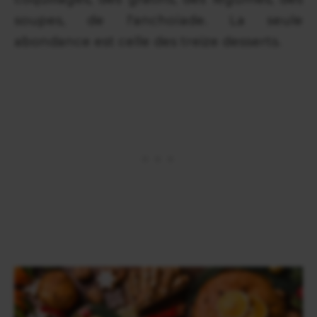
soupes, de l'anchoïade. La seule
abondance est celle des treize desserts.