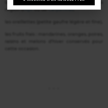
la pâte de coing ou fruits confits dans la
région d'
Apt
ou de
Carpentras
,
les oreillettes (petite gaufre légère et fine),
les fruits frais : mandarines, oranges, poires,
raisins et melons d'hiver conservés pour
cette occasion.