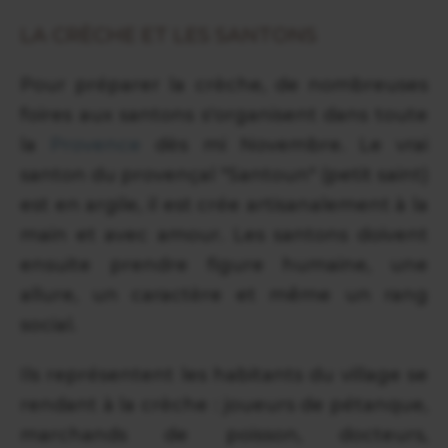
LA CRÈCHE ET LES SANTONS
Pour préparer la crèche, de nombreuses
foires aux santons s'organisent dans toute
la
Provence
dès mi Novembre. Le vrai
santon du provençal "Santoun" (petit saint)
est en argile, il est crée artisanalement à la
main et avec amour. Les santons doivent
ensuite prendre figure humaine, une
allure, un caractère et même un rang
social.
Ils représentent les habitants du village se
rendant à la crèche : joueurs de pétanque,
marchands de poisson, docteurs,