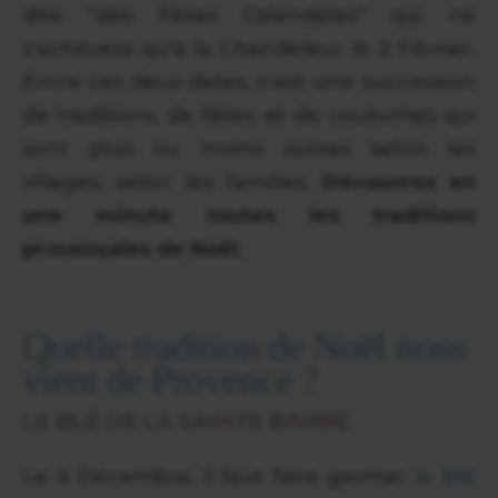
dite "des Fêtes Calendales" qui ne
s'achèvera qu'à la Chandeleur le 2 Février.
Entre ces deux dates, c'est une succession
de traditions, de fêtes et de coutumes qui
sont plus ou moins suivies selon les
villages, selon les familles.
Découvrez en
une minute toutes les traditions
provençales de Noël.
Quelle tradition de Noël nous
vient de Provence ?
LE BLÉ DE LA SAINTE BARBE
Le 4 Décembre, il faut faire germer
le Blé