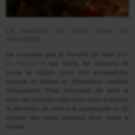
LE MARCHÉ DE NOËL D'AIX EN
PROVENCE
Ne manquez pas le marché de Noël d'
Aix
en Provence
qui attire les visiteurs de
toute la région pour son atmosphère
joyeuse et festive et l'important nombre
d'exposants. C'est l'occasion de faire le
plein de produits régionaux pour préparer
le Réveillon de Noël à la provençale et d'y
trouver des petits cadeaux pour toute la
famille.