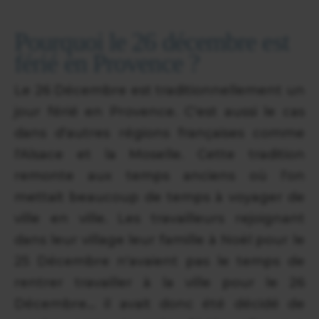
Pourquoi le 26 décembre est
férié en Provence ?
Le 26 Décembre est traditionnellement un
jour férié en Provence. C'est aussi le cas
dans d'autres régions françaises comme
l'Alsace et la Moselle. Cette tradition
remonte aux temps anciens où l'on
mettait beaucoup de temps à voyager de
ville en ville. Les travailleurs rejoignant
dans leur village leur famille à Noël pour le
25 Décembre n'avaient pas le temps de
rentrer travailler à la ville pour le 26
Décembre... il avait donc été décidé de