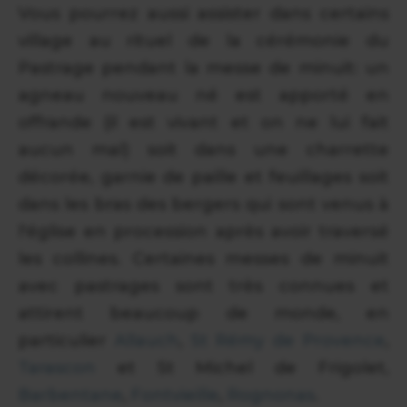
Vous pourrez aussi assister dans certains
village au rituel de la cérémonie du
Pastrage pendant la messe de minuit: un
agneau nouveau né est apporté en
offrande (il est vivant et on ne lui fait
aucun mal) soit dans une charrette
décorée, garnie de paille et feuillages soit
dans les bras des bergers qui sont venus à
l'église en procession après avoir traversé
les collines. Certaines messes de minuit
avec pastrages sont très connues et
attirent beaucoup de monde, en
particulier
Allauch
,
St Rémy de Provence
,
Tarascon
et St Michel de Frigolet,
Barbentane
,
Fontvieille
,
Rognonas
.