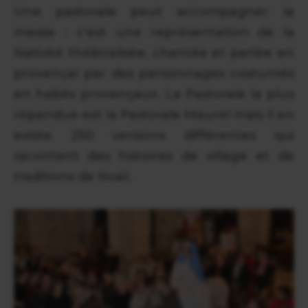
Une pastorale peut accompagner la
messe : c'est une représentation de la
Nativité théâtralisée, chantée et parlée en
provençal par des personnages costumés
en habits provençaux. La Pastorale la plus
répandue est la Pastorale Maurel mais il en
existe 250 versions différentes qui
racontent des histoires de village et de
traditions de Noël.