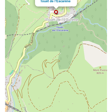
Touët de l'Escaréne