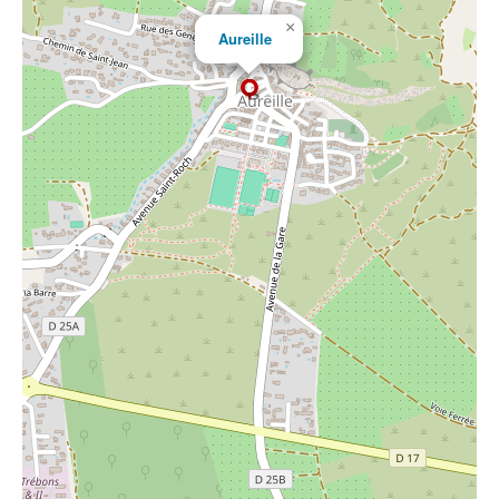
×
Aureille