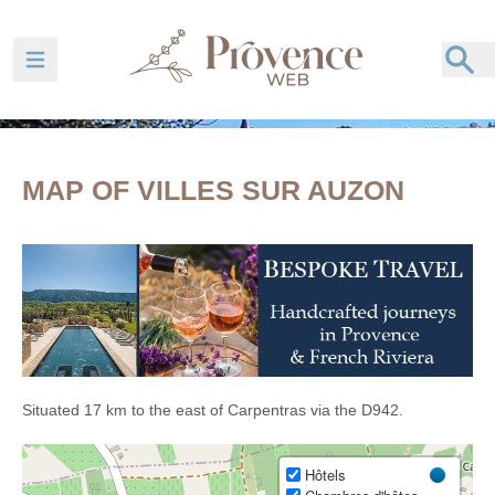
Ouvrir la barre de navigation
MAP OF VILLES SUR AUZON
Situated 17 km to the east of Carpentras via the D942.
Hôtels