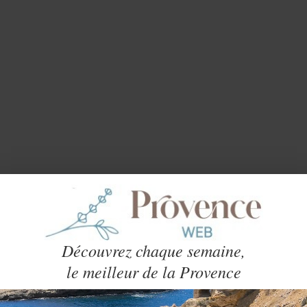
Découvrez chaque semaine,
le meilleur de la Provence