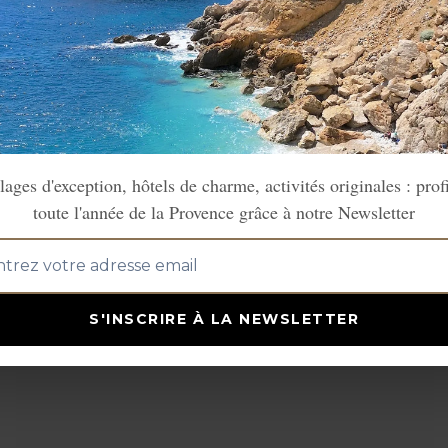
lages d'exception, hôtels de charme, activités originales : prof
toute l'année de la Provence grâce à notre Newsletter
S'INSCRIRE À LA NEWSLETTER