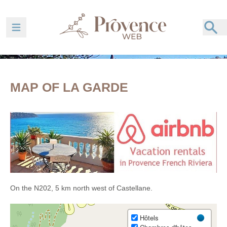
Ouvrir la barre de navigation
MAP OF LA GARDE
On the N202, 5 km north west of Castellane.
Hôtels