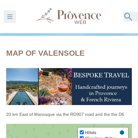
Ouvrir la barre de navigation
MAP OF VALENSOLE
20 km East of Manosque via the RD907 road and the the D6.
Hôtels