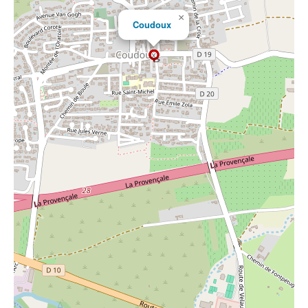
×
Coudoux