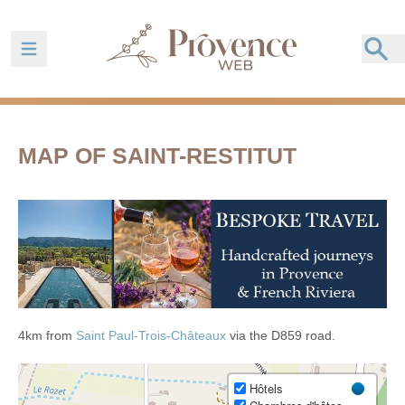
Ouvrir la barre de navigation
MAP OF SAINT-RESTITUT
4km from
Saint Paul-Trois-Châteaux
via the D859 road.
Hôtels