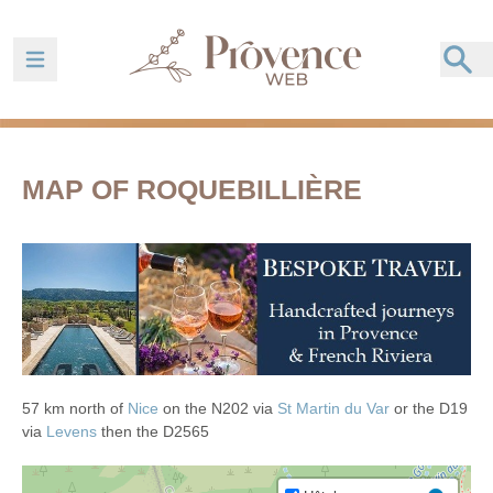
Ouvrir la barre de navigation
MAP OF ROQUEBILLIÈRE
57 km north of
Nice
on the N202 via
St Martin du Var
or the D19
via
Levens
then the D2565