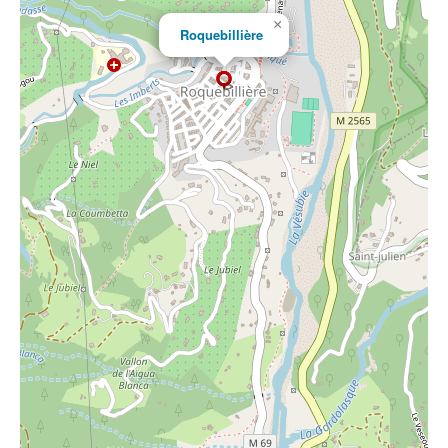
×
Roquebillière